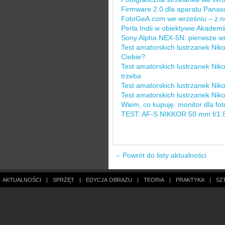
Firmware 2.0 dla aparatu Pan
FotoGeA.com we wrześniu – z 
Perła Indii w obiektywie Akademi
Sony Alpha NEX-5N: pierwsze wra
Test amatorskich lustrzanek Nikon
Ciebie?
Test amatorskich lustrzanek Niko
trzeba
Test amatorskich lustrzanek Nik
Test amatorskich lustrzanek Niko
Wiem, co kupuję: monitor dla fot
TEST: AF-S NIKKOR 50 mm f/1.8
Powrót do listy aktualności
AKTUALNOŚCI
|
SPRZĘT
|
EDYCJA OBRAZU
|
TEORIA
|
PRAKTYKA
|
SZ