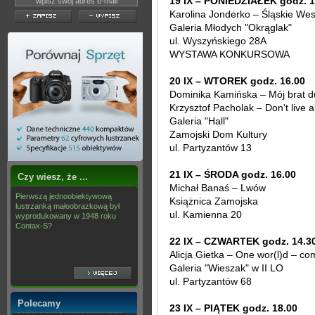
19 IX – PONIEDZIAŁEK godz. 1
Karolina Jonderko – Śląskie We
Galeria Młodych "Okrąglak"
ul. Wyszyńskiego 28A
WYSTAWA KONKURSOWA
20 IX – WTOREK godz. 16.00
Dominika Kamińska – Mój brat d
Krzysztof Pacholak – Don't live 
Galeria "Hall"
Zamojski Dom Kultury
ul. Partyzantów 13
21 IX – ŚRODA godz. 16.00
Czy wiesz, że ...
Michał Banaś – Lwów
Pierwszą jednoobiektywową
Książnica Zamojska
lustrzanką małoobrazkową był
ul. Kamienna 20
wyprodukowany w 1948 roku
Contax-S?
22 IX – CZWARTEK godz. 14.3
Alicja Gietka – One wor(l)d – co
Galeria "Wieszak" w II LO
ul. Partyzantów 68
Polecamy
23 IX – PIĄTEK godz. 18.00