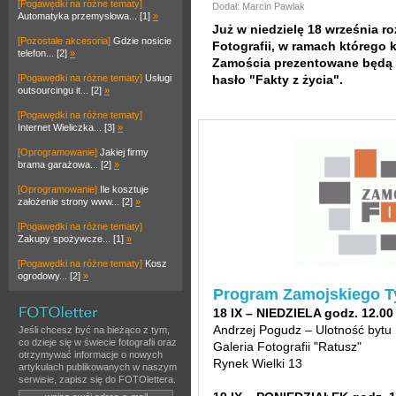
[Pogawędki na różne tematy]
Dodał: Marcin Pawlak
Automatyka przemysłowa... [1]
»
Już w niedzielę 18 września r
[Pozostałe akcesoria]
Gdzie nosicie
Fotografii, w ramach którego
telefon... [2]
»
Zamościa prezentowane będą ko
[Pogawędki na różne tematy]
Usługi
hasło "Fakty z życia".
outsourcingu it... [2]
»
[Pogawędki na różne tematy]
Internet Wieliczka... [3]
»
[Oprogramowanie]
Jakiej firmy
brama garażowa... [2]
»
[Oprogramowanie]
Ile kosztuje
założenie strony www... [2]
»
[Pogawędki na różne tematy]
Zakupy spożywcze... [1]
»
[Pogawędki na różne tematy]
Kosz
ogrodowy... [2]
»
Program Zamojskiego Ty
18 IX – NIEDZIELA godz. 12.00
Andrzej Pogudz – Ulotność bytu
Jeśli chcesz być na bieżąco z tym,
co dzieje się w świecie fotografii oraz
Galeria Fotografii "Ratusz"
otrzymywać informacje o nowych
Rynek Wielki 13
artykułach publikowanych w naszym
serwisie, zapisz się do FOTOlettera.