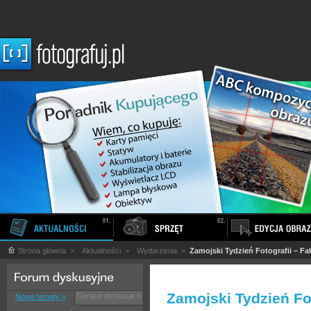
Strona główna
>
Aktualności
>
Wydarzenia
>
Zamojski Tydzień Fotografii – Fak
Zamojski Tydzień Fot
Gorące dyskusje »
Nowe tematy »