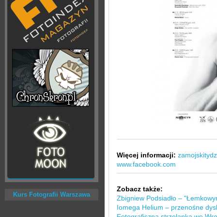
Więcej informacji:
zamojskitydz
www.facebook.com
Zobacz także:
Kurs Fotografii Warszawa
Zbigniew Podsiadło – "Łemkowy
Iomega Helium – przenośne dys
Fotograficzna strzelanka we Wro