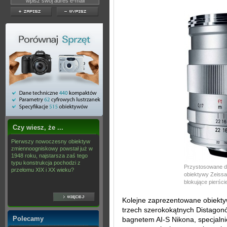
Czy wiesz, że ...
Pierwszy nowoczesny obiektyw
zmiennoogniskowy powstał już w
1948 roku, najstarsza zaś tego
typu konstrukcja pochodzi z
Przystosowane 
przełomu XIX i XX wieku?
obiektywy Zeissa
blokujące pierście
Kolejne zaprezentowane obiekty
trzech szerokokątnych Distagonów
Polecamy
bagnetem AI-S Nikona, specjaln