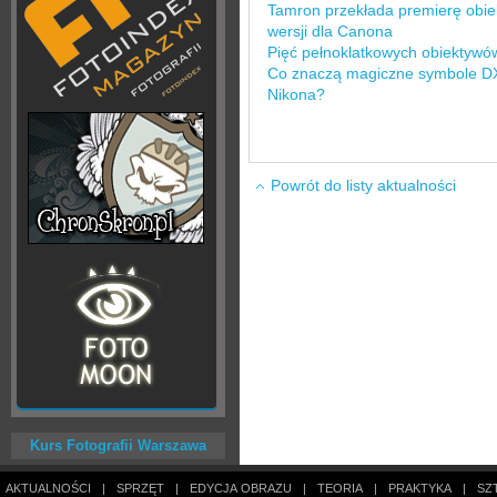
Tamron przekłada premierę obi
wersji dla Canona
Pięć pełnoklatkowych obiektywó
Co znaczą magiczne symbole DX,
Nikona?
Powrót do listy aktualności
Kurs Fotografii Warszawa
AKTUALNOŚCI
|
SPRZĘT
|
EDYCJA OBRAZU
|
TEORIA
|
PRAKTYKA
|
SZ