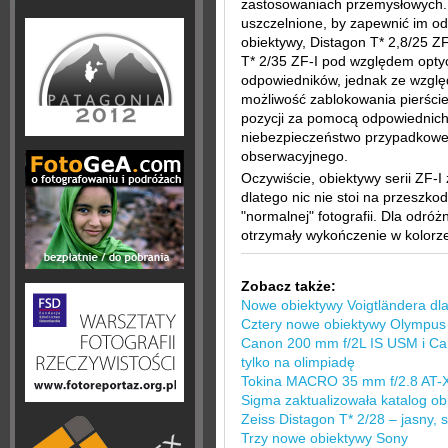
zastosowaniach przemysłowych. 
uszczelnione, by zapewnić im o
obiektywy, Distagon T* 2,8/25 ZF
T* 2/35 ZF-I pod względem optyc
odpowiedników, jednak ze wzglę
możliwość zablokowania pierścien
pozycji za pomocą odpowiednich p
niebezpieczeństwo przypadkowe
obserwacyjnego.
Oczywiście, obiektywy serii ZF-I
dlatego nic nie stoi na przeszko
"normalnej" fotografii. Dla odróż
otrzymały wykończenie w kolorz
Zobacz także:
Nowe obiektywy Voigtländera dl
Cztery nowe obiektywy Olympu
Canon 200 mm f/2L IS USM i Ca
tylko na olimpiadę
Tokina MACRO 35 mm f/2.8 AT-X
Sigma zaktualizowała katalog o
Zeiss Distagon T* 2/28 – jasny, 
Trzy nowe obiektywy Sony