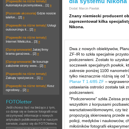
dla systemu Nikona
[Pogawędki na różne tematy]
Automatyka przemysłowa... [1]
»
Dodał: Marcin Pawlak
[Pozostałe akcesoria]
Gdzie nosicie
Znany niemiecki producent ob
telefon... [2]
»
zaprezentował kilka specjali
[Pogawędki na różne tematy]
Usługi
Nikona.
outsourcingu it... [2]
»
[Pogawędki na różne tematy]
Internet Wieliczka... [3]
»
Dwa z nowych obiektywów, Plana
[Oprogramowanie]
Jakiej firmy
brama garażowa... [2]
»
ZF-IR to szkła specjalnie przyst
podczerwieni. Zostało to uzyska
[Oprogramowanie]
Ile kosztuje
soczewek specjalnych powłok, k
założenie strony www... [2]
»
zakresie poniżej 1100 nanometró
[Pogawędki na różne tematy]
tylko nieznacznie różnią się od 
Zakupy spożywcze... [1]
»
Planar T 1.4/85 ZF
– wygrawerow
[Pogawędki na różne tematy]
Kosz
ustawiania ostrości została tak
ogrodowy... [2]
»
podczerwieni.
"Podczerwone" szkła Zeissa prz
wszystkim z korpusami pozbawion
Jeśli chcesz być na bieżąco z tym,
warsztatowo/domowymi, czy też 
co dzieje się w świecie fotografii oraz
propozycją skierowaną przede w
otrzymywać informacje o nowych
artykułach publikowanych w naszym
policji, medyków i naukowców, c
serwisie, zapisz się do FOTOlettera.
miłośników fotografii eksperymen