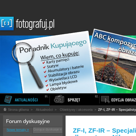
Strona główna
>
Aktualności
>
Obiektywy i akcesoria
>
ZF-I, ZF-IR – Specjalis
ZF-I, ZF-IR – Specja
Gorące dyskusje »
Nowe tematy »