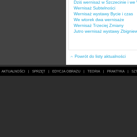
Dziś wernisaż w Szczecinie i we
Wernisaż Subtelności
Wernisaż wystawy Bycie i czas
We wtorek dwa wernisaże
Wernisaż Trzeciej Zmiany
Jutro wernisaż wystawy Zbignie
Powrót do listy aktualności
AKTUALNOŚCI
|
SPRZĘT
|
EDYCJA OBRAZU
|
TEORIA
|
PRAKTYKA
|
SZ