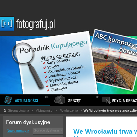
Strona główna
>
Aktualności
>
Wydarzenia
>
We Wrocławiu trwa wystawa zdję
We Wrocławiu trwa 
Gorące dyskusje »
Nowe tematy »