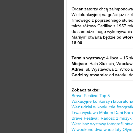
Organizatorzy chcą zaimponować 
Wielofunkcyjnej na gości już cz
filmowego z poprzedniego stulec
także różowy Cadillac z 1957 ro
do samodzielnego wykonywania z
Marilyn” otwarta będzie od
wtor
18.00.
Termin wystawy
: 4 lipca – 15 s
Miejsce
: Hala Stulecia, Wrocław
Adres
: ul. Wystawowa 1, Wrocła
Godziny otwarcia
: od wtorku d
Zobacz także:
Brave Festival Top 5
Wakacyjne konkursy i laboratori
Weź udział w konkursie fotogra
Trwa wystawa Makom Dani Kar
Brave Festival: Radość z muzyki
Wernisaż wystawy fotografii otw
W weekend dwa warsztaty Olym