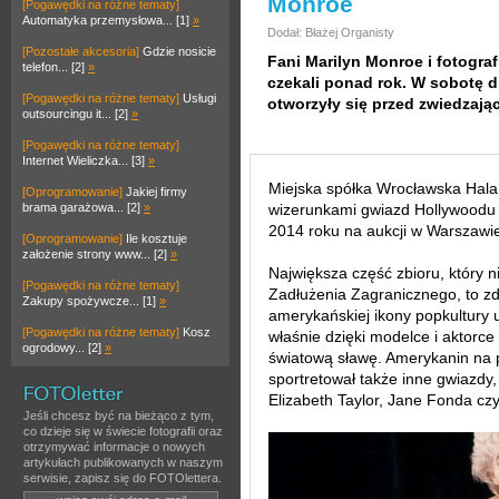
Monroe
[Pogawędki na różne tematy]
Automatyka przemysłowa... [1]
»
Dodał: Błażej Organisty
[Pozostałe akcesoria]
Gdzie nosicie
Fani Marilyn Monroe i fotograf
telefon... [2]
»
czekali ponad rok. W sobotę dr
[Pogawędki na różne tematy]
Usługi
otworzyły się przed zwiedzają
outsourcingu it... [2]
»
[Pogawędki na różne tematy]
Internet Wieliczka... [3]
»
Miejska spółka Wrocławska Hala 
[Oprogramowanie]
Jakiej firmy
brama garażowa... [2]
»
wizerunkami gwiazd Hollywoodu 
2014 roku na aukcji w Warszawi
[Oprogramowanie]
Ile kosztuje
założenie strony www... [2]
»
Największa część zbioru, który 
[Pogawędki na różne tematy]
Zadłużenia Zagranicznego, to z
Zakupy spożywcze... [1]
»
amerykańskiej ikony popkultury u
[Pogawędki na różne tematy]
Kosz
właśnie dzięki modelce i aktorce
ogrodowy... [2]
»
światową sławę. Amerykanin na p
sportretował także inne gwiazdy,
Elizabeth Taylor, Jane Fonda czy
Jeśli chcesz być na bieżąco z tym,
co dzieje się w świecie fotografii oraz
otrzymywać informacje o nowych
artykułach publikowanych w naszym
serwisie, zapisz się do FOTOlettera.