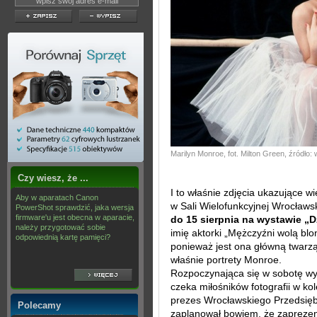
Marilyn Monroe, fot. Milton Green, źródło: 
Czy wiesz, że ...
I to właśnie zdjęcia ukazujące w
Aby w aparatach Canon
w Sali Wielofunkcyjnej Wrocła
PowerShot sprawdzić, jaka wersja
firmware'u jest obecna w aparacie,
do 15 sierpnia na wystawie „D
należy przygotować sobie
imię aktorki „Mężczyźni wolą blon
odpowiednią kartę pamięci?
ponieważ jest ona główną twarzą 
właśnie portrety Monroe.
Rozpoczynająca się w sobotę wy
czeka miłośników fotografii w ko
prezes Wrocławskiego Przedsiębi
Polecamy
zaplanował bowiem, że zaprezent