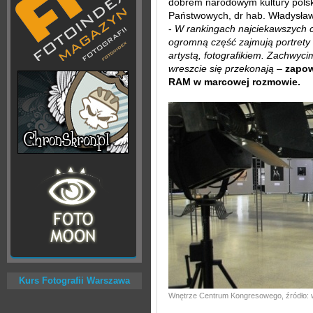
dobrem narodowym kultury polsk
Państwowych, dr hab. Władysław
-
W rankingach najciekawszych cz
ogromną część zajmują portrety 
artystą, fotografikiem. Zachwycim
wreszcie się przekonają
–
zapow
RAM w marcowej rozmowie.
Kurs Fotografii Warszawa
Wnętrze Centrum Kongresowego, źródło: w