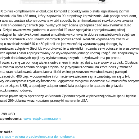
IX to nieskomplikowany w obsłudze kompakt z obiektywem o stałej ogniskowej 22 mm
wiednik dla filmu 35 mm), który zapewnia 90-stopniowy kąt widzenia. Jak podaje producent,
a aparatu została skonstruowana w taki sposób, by zminimalizować ryzyko powstawania
ształceń geometrycznych (np. "walących się" ścian) i przepuszczać maksymalnie dużo
a. Dzięki otworowi względnemu o wartości f/2 oraz specjalnie zaprojektowanej silnej i
kokątnej lampie błyskowej, aparat umożliwia wykonywanie dobrze naświetlonych zdjęć we
tkich obszarach kadru nawet ciemnych pomieszczeń. RealPIX wyposażony został w
ę o rozdzielczości 640 x 480 pikseli, co jest wartością wystarczającą do tego, by
zentować zdjęcie w Sieci lub wydrukować je w niewielkim rozmiarze w ogłoszeniu prasowym
waż aparat został zaprojektowany do wykonywania jednego rodzaju zdjęć, nie znajdziemy w
adnych dodatkowych opcji czy trybów tematycznych – użytkownik ma po prostu
rować scenę za pomocą wizjera optycznego i nacisnąć duży, czerwony przycisk. Obsługa
tu została uproszczona do tego stopnia, że jedynymi rzeczami, na które należy zwracać
 są stan naładowania akumulatora i ilość wolnej przestrzeni we wbudowanej pamięci,
zącej ok. 400 ujęć – odpowiednie informacje wyświetlane są na znajdującym się z tyłu
wy ciekłokrystalicznym wyświetlaczu. Zgrywanie fotografii i ładowanie akumulatorów odbyw
oprzez złącze USB, a specjalny adapter umożliwia podłączenie aparatu do gniazda
niczki samochodowej.
zenie pojawi się w sprzedaży w Stanach Zjednoczonych w pierwszej połowie lipca i będzie
ować 299 dolarów wraz kosztami przesyłki na terenie USA.
:
299 USD
a producenta:
www.realpixcamera.com
z także:
p shade – osłona przeciwsłoneczna do notebooka