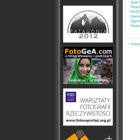
Quik 
Paras
DUST-
Inter
Zigvie
Paras
Powrót