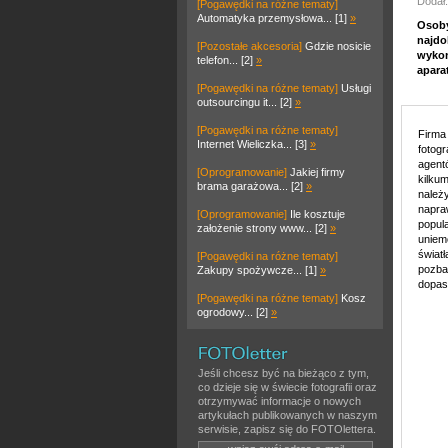
Dodał:
[Pogawędki na różne tematy]
Automatyka przemysłowa... [1]
»
Osoby
najdo
[Pozostałe akcesoria]
Gdzie nosicie
wykon
telefon... [2]
»
apara
[Pogawędki na różne tematy]
Usługi
outsourcingu it... [2]
»
[Pogawędki na różne tematy]
Firma
Internet Wieliczka... [3]
»
fotogr
agent
[Oprogramowanie]
Jakiej firmy
kilku
brama garażowa... [2]
»
należy
napra
[Oprogramowanie]
Ile kosztuje
popul
założenie strony www... [2]
»
uniem
świat
[Pogawędki na różne tematy]
pozba
Zakupy spożywcze... [1]
»
dopas
[Pogawędki na różne tematy]
Kosz
ogrodowy... [2]
»
Jeśli chcesz być na bieżąco z tym,
co dzieje się w świecie fotografii oraz
otrzymywać informacje o nowych
artykułach publikowanych w naszym
serwisie, zapisz się do FOTOlettera.