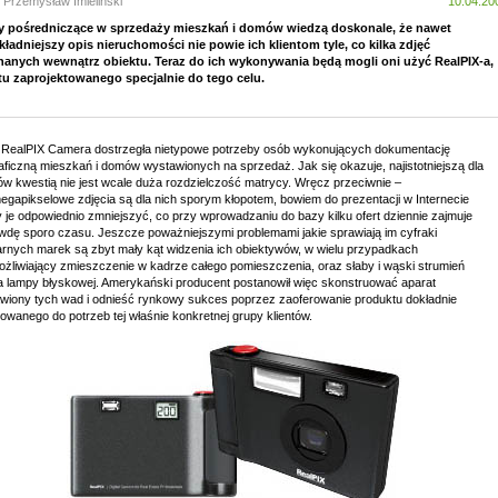
 Przemysław Imieliński
10.04.20
 pośredniczące w sprzedaży mieszkań i domów wiedzą doskonale, że nawet
kładniejszy opis nieruchomości nie powie ich klientom tyle, co kilka zdjęć
anych wewnątrz obiektu. Teraz do ich wykonywania będą mogli oni użyć RealPIX-a,
tu zaprojektowanego specjalnie do tego celu.
 RealPIX Camera dostrzegła nietypowe potrzeby osób wykonujących dokumentację
aficzną mieszkań i domów wystawionych na sprzedaż. Jak się okazuje, najistotniejszą dla
ów kwestią nie jest wcale duża rozdzielczość matrycy. Wręcz przeciwnie –
megapikselowe zdjęcia są dla nich sporym kłopotem, bowiem do prezentacji w Internecie
 je odpowiednio zmniejszyć, co przy wprowadzaniu do bazy kilku ofert dziennie zajmuje
wdę sporo czasu. Jeszcze poważniejszymi problemami jakie sprawiają im cyfraki
arnych marek są zbyt mały kąt widzenia ich obiektywów, w wielu przypadkach
ożliwiający zmieszczenie w kadrze całego pomieszczenia, oraz słaby i wąski strumień
ła lampy błyskowej. Amerykański producent postanowił więc skonstruować aparat
wiony tych wad i odnieść rynkowy sukces poprzez zaoferowanie produktu dokładnie
owanego do potrzeb tej właśnie konkretnej grupy klientów.