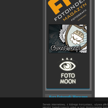
Kurs Fotografii Warszawa
Serwis internetowy, z którego korzystasz, używa pli
AKTUALNOŚCI
|
SPRZĘT
|
EDYCJA OBRAZU
jakości świadczonych usług w tym dostosowania treśc