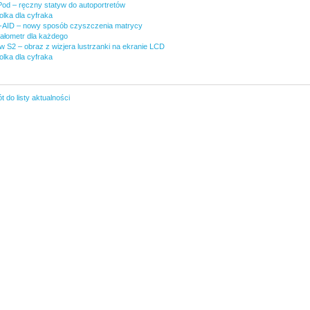
Pod – ręczny statyw do autoportretów
olka dla cyfraka
AID – nowy sposób czyszczenia matrycy
wałometr dla każdego
w S2 – obraz z wizjera lustrzanki na ekranie LCD
olka dla cyfraka
 do listy aktualności