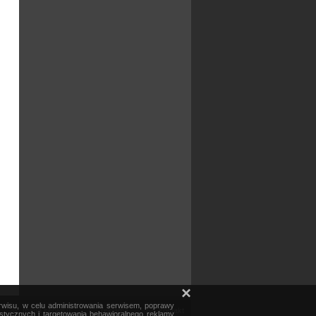
×
erwisu, w celu administrowania serwisem, poprawy
mapa serwisu
reklama
kontakt
ystycznych i targetowania behawioralnego reklamy