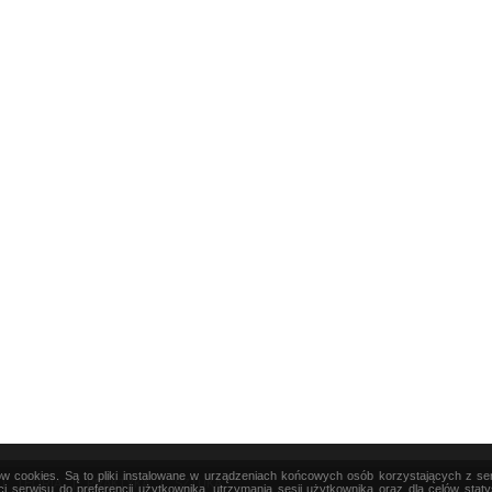
ków cookies. Są to pliki instalowane w urządzeniach końcowych osób korzystających z s
|
TEORIA
|
PRAKTYKA
|
SZTUKA
i serwisu do preferencji użytkownika, utrzymania sesji użytkownika oraz dla celów stat