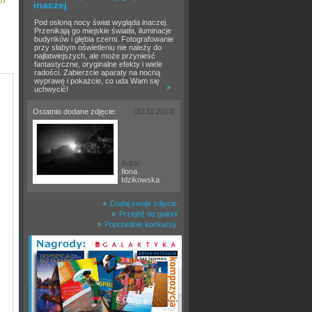
07
inaczej
Pod osłoną nocy świat wygląda inaczej.
Przenikają go miejskie światła, iluminacje
budynków i głębia czerni. Fotografowanie
przy słabym oświetleniu nie należy do
najłatwiejszych, ale może przynieść
fantastyczne, oryginalne efekty i wiele
radości. Zabierzcie aparaty na nocną
wyprawę i pokażcie, co uda Wam się
uchwycić!
Ostatnio dodane zdjęcie:
[30.11.2018]
Autor:
Ilona
Idzikowska
Dodaj swoje zdjęcie
Przejdź do galerii
Poprzednie konkursy