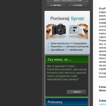
RealP
(odpo
optyk
zniek
światł
szero
wszys
matryc
zapre
Ponie
nim ż
wykad
apara
uwagę
mieszc
Czy wiesz, że ...
obudo
się p
Aby w aparatach Canon
zapal
PowerShot sprawdzić, jaka wersja
firmware'u jest obecna w aparacie,
Urząd
należy przygotować sobie
koszt
odpowiednią kartę pamięci?
Cena
Stron
Zobac
Polecamy
Lapto