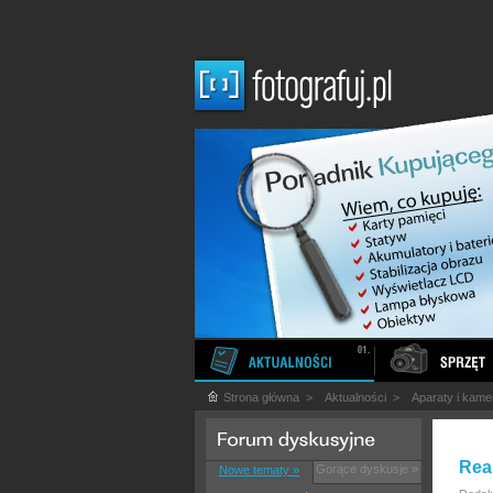
Strona główna
>
Aktualności
>
Aparaty i kame
Rea
Gorące dyskusje »
Nowe tematy »