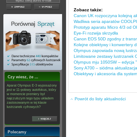
Zobacz także:
Canon UK rozpoczyna kolejną a
Wadliwa seria aparatów COOLPI
Prototyp aparatu Micro 4/3 od 
Eye-Fi rozwija skrzydła
Canon EOS 50D zgodny z transm
Kolejne obiektywy i konwertery 
Olympus zapowiada nową lustrz
Limitowane zestawy lustrzanek
Olympus mju 1050SW – edycja "
Sony A700 – siódma aktualizacja
Obiektywy i akcesoria dla syste
Czy wiesz, że ...
Aparat Olympus E-3 wyposażony
jest w 11-polowy autofokus, który
w momencie premiery był
najczulszym tego typu układem
Powrót do listy aktualności
zastosowanym w tej klasie
lustrzanek cyfrowych?
Polecamy