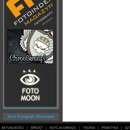
Kurs Fotografii Warszawa
AKTUALNOŚCI
|
SPRZĘT
|
EDYCJA OBRAZU
|
TEORIA
|
PRAKTYKA
|
SZ