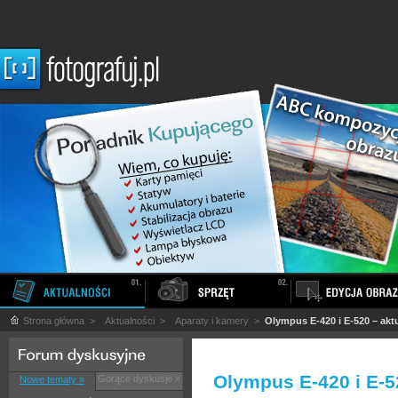
Strona główna
>
Aktualności
>
Aparaty i kamery
>
Olympus E-420 i E-520 – aktu
Olympus E-420 i E-52
Gorące dyskusje »
Nowe tematy »