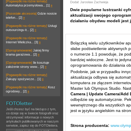
[Pogawędki na różne tematy]
Dodał: Jarosław Zachwieja
Automatyka przemysłowa... [1]
»
Dwie popularne lustrzanki cyf
[Pozostałe akcesoria]
Gdzie nosicie
aktualizacji swojego oprogr
telefon... [2]
»
działaniu obydwu modeli jest 
[Pogawędki na różne tematy]
Usługi
outsourcingu it... [2]
»
[Pogawędki na różne tematy]
Internet Wieliczka... [3]
»
Bolączką wielu użytkowników ap
słabe podświetlenie aktywnych p
[Oprogramowanie]
Jakiej firmy
o numerze 1.1 powoduje, że podświ
brama garażowa... [2]
»
bardziej widoczne. Jest to jedy
[Oprogramowanie]
Ile kosztuje
oprogramowania do działania ob
założenie strony www... [2]
»
Podobnie, jak w przypadku inny
[Pogawędki na różne tematy]
aktualizacja odbywa się automat
Zakupy spożywcze... [1]
»
komputera ze złączem interneto
[Pogawędki na różne tematy]
Kosz
Master lub Olympus Studio. Nas
ogrodowy... [2]
»
Camera | Update Camera/Add 
odbędzie się automatycznie. P
wewnętrznego dla wszystkich a
Jeśli chcesz być na bieżąco z tym,
jest w języku angielskim na stro
co dzieje się w świecie fotografii oraz
otrzymywać informacje o nowych
artykułach publikowanych w naszym
Strona producenta:
www.olymp
serwisie, zapisz się do FOTOlettera.