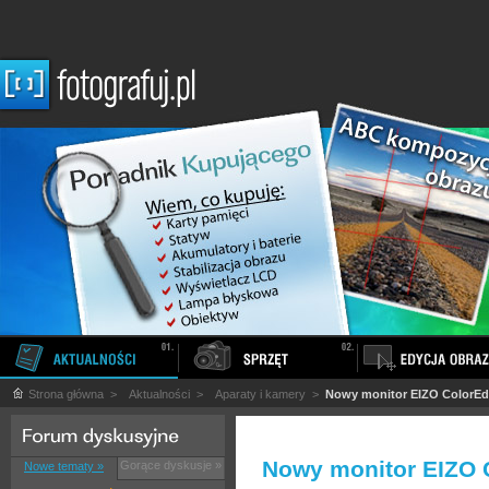
Strona główna
>
Aktualności
>
Aparaty i kamery
>
Nowy monitor EIZO ColorE
Nowy monitor EIZO 
Gorące dyskusje »
Nowe tematy »