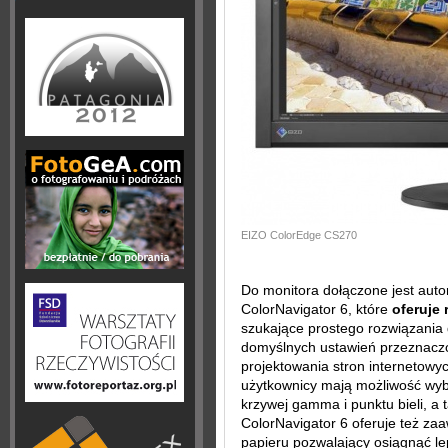
EIZO ColorEdge CS270
Do monitora dołączone jest aut
ColorNavigator 6, które
oferuje 
szukające prostego rozwiązania 
domyślnych ustawień przeznaczon
projektowania stron internetowy
użytkownicy mają możliwość wybr
krzywej gamma i punktu bieli, a 
ColorNavigator 6 oferuje też zaa
papieru pozwalający osiągnąć l