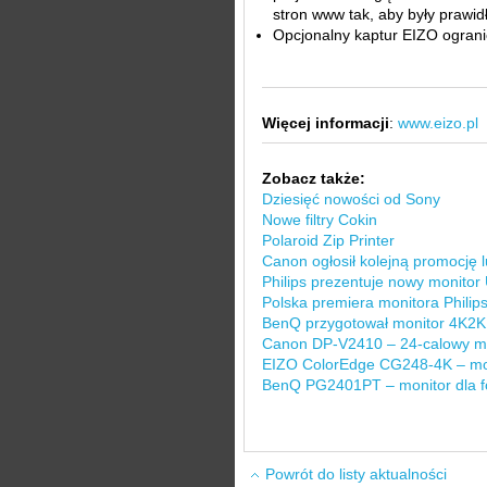
stron www tak, aby były prawi
Opcjonalny kaptur EIZO ogranic
Więcej informacji
:
www.eizo.pl
Zobacz także:
Dziesięć nowości od Sony
Nowe filtry Cokin
Polaroid Zip Printer
Canon ogłosił kolejną promocję 
Philips prezentuje nowy monitor
Polska premiera monitora Philip
BenQ przygotował monitor 4K2K d
Canon DP-V2410 – 24-calowy mo
EIZO ColorEdge CG248-4K – moni
BenQ PG2401PT – monitor dla fo
Powrót do listy aktualności