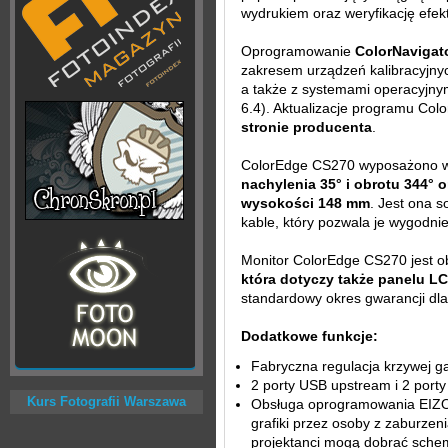
wydrukiem oraz weryfikację efektó
Oprogramowanie
ColorNavigat
zakresem urządzeń kalibracyjnyc
a także z systemami operacyjny
6.4). Aktualizacje programu Col
stronie producenta
.
ColorEdge CS270 wyposażono 
nachylenia 35° i obrotu 344° 
wysokości 148 mm
. Jest ona 
kable, który pozwala je wygodni
Monitor ColorEdge CS270 jest o
która dotyczy także panelu L
standardowy okres gwarancji dl
Dodatkowe funkcje:
Fabryczna regulacja krzywej 
2 porty USB upstream i 2 por
Kurs Fotografii Warszawa
Obsługa oprogramowania EIZO 
grafiki przez osoby z zaburzen
projektanci mogą dobrać sche