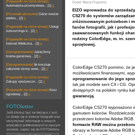
[Pogawędki na różne tematy]
Dodał: Błażej Organisty
Automatyka przemysłowa... [1]
»
EIZO wprowadza do sprzedaży
[Pozostałe akcesoria]
Gdzie nosicie
CS270 do systemów zarządzan
telefon... [2]
»
zróżnicowanym potrzebom i 
[Pogawędki na różne tematy]
Usługi
fanów fotografii, jak i profes
outsourcingu it... [2]
»
zaawansowanych funkcji char
rodziny ColorEdge, m. in. szer
[Pogawędki na różne tematy]
Internet Wieliczka... [3]
»
sprzętowej.
[Oprogramowanie]
Jakiej firmy
brama garażowa... [2]
»
[Oprogramowanie]
Ile kosztuje
ColorEdge CS270 pomimo, że je
założenie strony www... [2]
»
możliwościami finansowymi, wy
[Pogawędki na różne tematy]
oprogramowanie do jego sprzę
Zakupy spożywcze... [1]
»
tak jak modele serii CX i CG. O
dostępnych na polskim rynku kali
[Pogawędki na różne tematy]
Kosz
ogrodowy... [2]
»
gwarancją
.
ColorEdge CS270 wyposażono w p
Jeśli chcesz być na bieżąco z tym,
gamutem kolorów. Rozdzielczoś
co dzieje się w świecie fotografii oraz
przestrzeni kolorów Adobe RGB.
otrzymywać informacje o nowych
formacie RAW można przekon
artykułach publikowanych w naszym
serwisie, zapisz się do FOTOlettera.
obrazy w formacie Adobe RGB bę