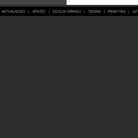
AKTUALNOŚCI
|
SPRZĘT
|
EDYCJA OBRAZU
|
TEORIA
|
PRAKTYKA
|
SZ