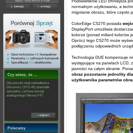
Podświetlenie LED zmniejsza po
normalnym użytkowaniu, a techno
migotanie obrazu, które często
ColorEdge CS270 posiada
wejśc
DisplayPort umożliwia dostarczan
kolorze (ponad miliard kolorów j
Oprócz tego CS270 może wyświet
podłączeniu odpowiednich urząd
Technologia DUE kompensuje ni
występujące na panelach LCD, za
jasności na całym ekranie. Pon
obraz pozostanie jednolity d
Czy wiesz, że ...
użytkownika parametrów obra
Dla potrzeb misji wahadłowca
Discovery (STS-48) powstała
specjalna, cyfrowa wersja
analogowego Nikona F4?
Polecamy