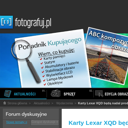
Strona główna
>
Aktualności
>
Wydarzenia
>
Karty Lexar XQD będą nadal pr
Karty Lexar XQD bę
Gorące dyskusje »
Nowe tematy »