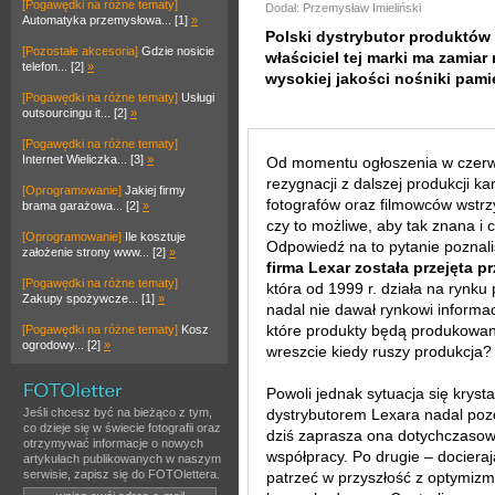
[Pogawędki na różne tematy]
Dodał: Przemysław Imieliński
Automatyka przemysłowa... [1]
»
Polski dystrybutor produktów
[Pozostałe akcesoria]
Gdzie nosicie
właściciel tej marki ma zamia
telefon... [2]
»
wysokiej jakości nośniki pami
[Pogawędki na różne tematy]
Usługi
outsourcingu it... [2]
»
[Pogawędki na różne tematy]
Internet Wieliczka... [3]
»
Od momentu ogłoszenia w czerwc
rezygnacji z dalszej produkcji ka
[Oprogramowanie]
Jakiej firmy
fotografów oraz filmowców wstrz
brama garażowa... [2]
»
czy to możliwe, aby tak znana i
[Oprogramowanie]
Ile kosztuje
Odpowiedź na to pytanie poznali
założenie strony www... [2]
»
firma Lexar została przejęta p
[Pogawędki na różne tematy]
która od 1999 r. działa na rynk
Zakupy spożywcze... [1]
»
nadal nie dawał rynkowi informacj
które produkty będą produkowane
[Pogawędki na różne tematy]
Kosz
ogrodowy... [2]
»
wreszcie kiedy ruszy produkcja?
Powoli jednak sytuacja się kryst
Jeśli chcesz być na bieżąco z tym,
dystrybutorem Lexara nadal pozos
co dzieje się w świecie fotografii oraz
dziś zaprasza ona dotychczasow
otrzymywać informacje o nowych
współpracy. Po drugie – docieraj
artykułach publikowanych w naszym
serwisie, zapisz się do FOTOlettera.
patrzeć w przyszłość z optymizm