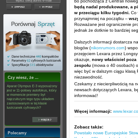
bo pochodząca z Centrali nowego
będą nadal produkowane, a pi
w przeciągu kilku tygodni.
Co w
przynajmniej na początku –
wszy
Rozważane jest ograniczenie pro
jednak że dotknie to bardziej se
Dalszych informacji dostarcza n
blogów (
nikonrumors.com
) wspo
przejęciem Lexara przez Longsy
okazuje,
nowy właściciel poza 
zespołu
(mowa o 40 osobach) or
więc być w dalszym ciągu klasą 
niezawodność.
Czy wiesz, że ...
Czekamy z niecierpliwością na n
Aparat Olympus E-3 wyposażony
newsach dotyczących Lexara, bę
jest w 11-polowy autofokus, który
w momencie premiery był
informować!
najczulszym tego typu układem
zastosowanym w tej klasie
lustrzanek cyfrowych?
Więcej informacji:
www.lexar.c
Zobacz także:
Powstało nowe Europejskie Stow
Polecamy