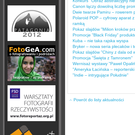
Konkurs ''Obraz abstrakcyjny niec
Canon łączy dowolną liczbę prom
Dwie twarze Pamiru – rowerem pr
Polaroid POP – cyfrowy aparat 
ramką
Pokaz slajdów "Milion kroków prz
Promocje "Black Friday" produk
Kuba – nie taka rajska wyspa
Bryker – nowa seria plecaków i t
Pokaz slajdów "Chiny z dala od w
Promocja "Święta z Tamronem"
Wernisaż wystawy "Paweł Opaliń
"Ameryka Łacińska – reporterski
"Indie – intrygujące Południe"
Powrót do listy aktualności