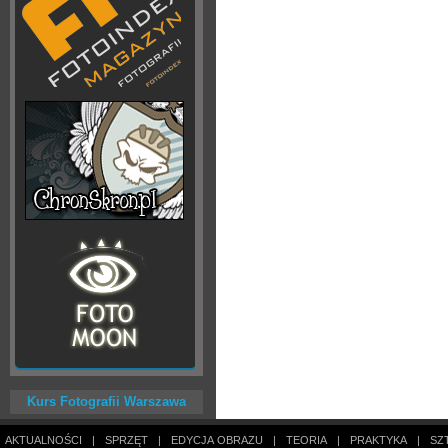
Kurs Fotografii Warszawa
AKTUALNOŚCI
|
SPRZĘT
|
EDYCJA OBRAZU
|
TEORIA
|
PRAKTYKA
|
SZ