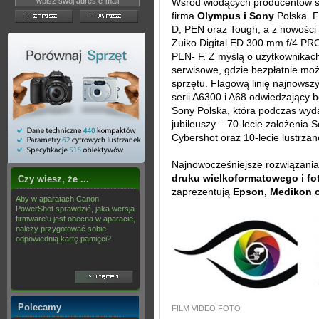
Wśród wiodących producentów sp
firma
Olympus i Sony
Polska. F
D, PEN oraz Tough, a z nowości
Zuiko Digital ED 300 mm f/4 PR
PEN- F. Z myślą o użytkownikac
serwisowe, gdzie bezpłatnie moż
sprzętu. Flagową linię najnowsz
serii A6300 i A68 odwiedzający b
Sony Polska, która podczas wyd
jubileuszy – 70-lecie założenia
Cybershot oraz 10-lecie lustrzan
Najnowocześniejsze rozwiązania
druku wielkoformatowego i fot
Czy wiesz, że ...
zaprezentują
Epson, Medikon o
Aby w aparatach Canon
PowerShot sprawdzić, jaka wersja
firmware'u jest obecna w aparacie,
należy przygotować sobie
odpowiednią kartę pamięci?
Polecamy
FILM VIDEO FOTO