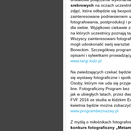
srebrowych
na oczach uczestni
zdjęć, która odbędzie się bezpo
zainteresowane podniesieniem um
fotografowania, postprodukcji i
dla siebie. Wyjątkowo ciekawie z
na których uczestnicy poznają t
Wszyscy zainteresowani fotogr
mogli udoskonalić swój warsztat
Boneckim. Szczegółowy program
opisami i sylwetkami prowadzący
www.targi.lodz.pl
Na zwiedzających czekać będzie
się wystawy fotograficzne i spot
Osoby, którym nie uda się przyje
line. Fotograficzny Program bez
jak w ubiegłych latach, przez dw
FVF 2016 ze studia w łódzkim Ex
kwietnia będzie można zobaczyć 
www.programbeznazwy.pl
Z myślą o miłośnikach fotograf
konkurs fotograficzny „Metam