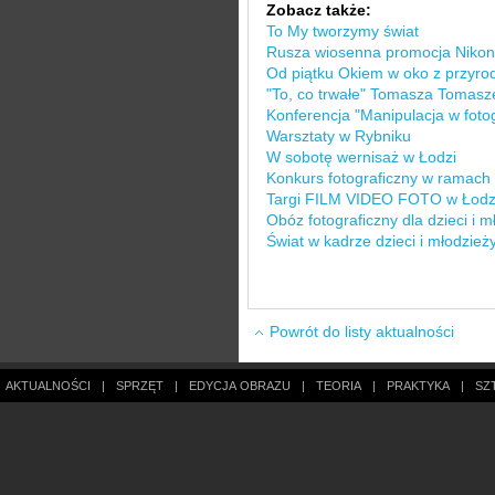
Zobacz także:
To My tworzymy świat
Rusza wiosenna promocja Niko
Od piątku Okiem w oko z przyro
"To, co trwałe" Tomasza Tomas
Konferencja "Manipulacja w fotog
Warsztaty w Rybniku
W sobotę wernisaż w Łodzi
Konkurs fotograficzny w rama
Targi FILM VIDEO FOTO w Łodz
Obóz fotograficzny dla dzieci i 
Świat w kadrze dzieci i młodzież
Powrót do listy aktualności
AKTUALNOŚCI
|
SPRZĘT
|
EDYCJA OBRAZU
|
TEORIA
|
PRAKTYKA
|
SZ