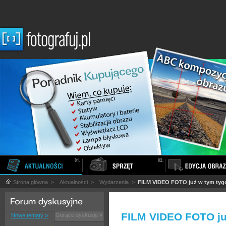
Strona główna
>
Aktualności
>
Wydarzenia
>
FILM VIDEO FOTO już w tym tyg
FILM VIDEO FOTO ju
Gorące dyskusje »
Nowe tematy »