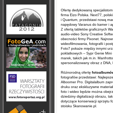
Ofertę dedykowaną specjalistom z
firma Eizo Polska. Next77, polsk
i Quantum, przedstawi nową mark
napędowy Varanus do kamer i ap
Z ofertą tabletów graficznych
audio-video Sony Creative Softw
obecności firmy Pixonet. Najnow
wideofilmowania, fotografii i pos
Foto7 pokaże między innymi urz
poklatkowych – Sypr Genie Mini 
marek, takich jak m.in. Manfrott
spersonalizowany obraz z DNA, k
Różnorodną ofertę
fotoalbumów
fotografów przedstawi: Najlepszef
Alboomer Pro. Digitalalbum zapr
druku oraz ekskluzywne materiał
foto i wideo będzie można obejr
dziedziny digitalizacji obrazu, t
dotyczące konserwacji sprzętu f
stoisku Skanowanie.pl.