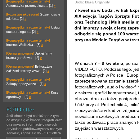
[Pogawędki na różne tematy]
Dodał: Błażej Organisty
Automatyka przemysłowa... [1]
»
7 kwietnia w Łodzi, w hali Expo
[Pozostałe akcesoria]
Gdzie nosicie
XIX edycja Targów Sprzętu Fot
telefon... [2]
»
oraz Technologii Multimedial
[Pogawędki na różne tematy]
Usługi
dni imprezy swoją ofertę zapr
outsourcingu it... [2]
»
odbędzie się ponad 100 warszta
przyzna Medale Targów w trze
[Pogawędki na różne tematy]
Internet Wieliczka... [3]
»
[Oprogramowanie]
Jakiej firmy
brama garażowa... [2]
»
W dniach
7 – 9 kwietnia
, po ra
[Oprogramowanie]
Ile kosztuje
VIDEO FOTO. Podczas tego, jed
założenie strony www... [2]
»
fotograficznych w Polsce i Euro
[Pogawędki na różne tematy]
zaprezentowana zostanie szerok
Zakupy spożywcze... [1]
»
fotograficznych, audio i wideo
z zakresu grafiki komputerowej, 
[Pogawędki na różne tematy]
Kosz
ogrodowy... [2]
»
obrazu, druku a także postproduk
Łódź przy al. Politechniki 4, miło
rzeczywistości w kadrze zdjęcio
Jeśli chcesz być na bieżąco z tym,
nowościami czołowych producentó
co dzieje się w świecie fotografii oraz
także podziwiać prace znanych f
otrzymywać informacje o nowych
zajęciach warsztatowych.
artykułach publikowanych w naszym
serwisie, zapisz się do FOTOlettera.