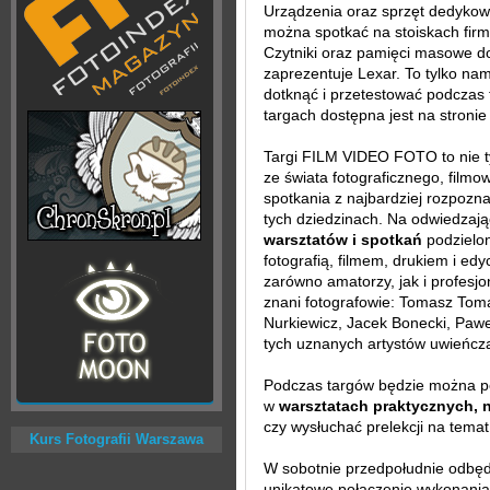
Urządzenia oraz sprzęt dedyko
można spotkać na stoiskach firm
Czytniki oraz pamięci masowe d
zaprezentuje Lexar. To tylko na
dotknąć i przetestować podczas t
targach dostępna jest na stronie
Targi FILM VIDEO FOTO to nie ty
ze świata fotograficznego, filmo
spotkania z najbardziej rozpoz
tych dziedzinach. Na odwiedzaj
warsztatów i spotkań
podzielon
fotografią, filmem, drukiem i ed
zarówno amatorzy, jak i profesjo
znani fotografowie: Tomasz Tom
Nurkiewicz, Jacek Bonecki, Paw
tych uznanych artystów uwieńczą
Podczas targów będzie można po
w
warsztatach praktycznych, np
czy wysłuchać prelekcji na temat p
Kurs Fotografii Warszawa
W sobotnie przedpołudnie odbędz
unikatowe połączenie wykonani