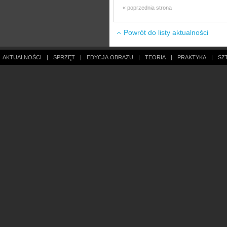
« poprzednia strona
Powrót do listy aktualności
AKTUALNOŚCI
|
SPRZĘT
|
EDYCJA OBRAZU
|
TEORIA
|
PRAKTYKA
|
SZ