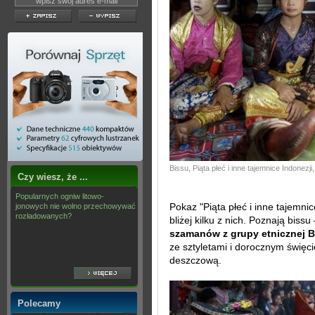
Bissu, Piąta płeć i inne tajemnice Indonezji
Czy wiesz, że ...
Popularnych ogniw litowo-
Pokaz "Piąta płeć i inne tajemni
jonowych nie wolno przechowywać
rozładowanych?
bliżej kilku z nich. Poznają bissu 
szamanów z grupy etnicznej 
ze sztyletami i dorocznym święc
deszczową.
Polecamy