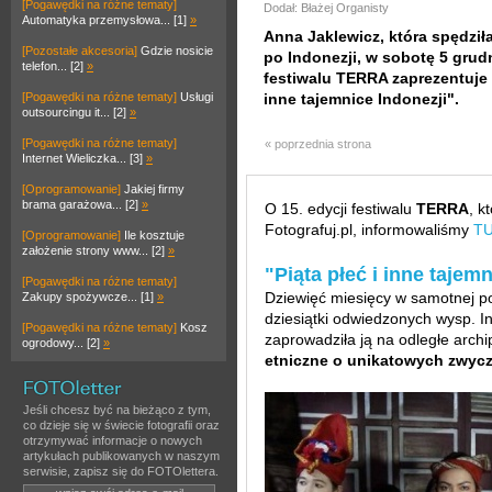
[Pogawędki na różne tematy]
Dodał: Błażej Organisty
Automatyka przemysłowa... [1]
»
Anna Jaklewicz, która spędził
[Pozostałe akcesoria]
Gdzie nosicie
po Indonezji, w sobotę 5 grud
telefon... [2]
»
festiwalu TERRA zaprezentuje 
[Pogawędki na różne tematy]
Usługi
inne tajemnice Indonezji".
outsourcingu it... [2]
»
[Pogawędki na różne tematy]
« poprzednia strona
Internet Wieliczka... [3]
»
[Oprogramowanie]
Jakiej firmy
brama garażowa... [2]
»
O 15. edycji festiwalu
TERRA
, k
Fotografuj.pl, informowaliśmy
T
[Oprogramowanie]
Ile kosztuje
założenie strony www... [2]
»
"Piąta płeć i inne tajem
[Pogawędki na różne tematy]
Dziewięć miesięcy w samotnej po
Zakupy spożywcze... [1]
»
dziesiątki odwiedzonych wysp. 
[Pogawędki na różne tematy]
Kosz
zaprowadziła ją na odległe archi
ogrodowy... [2]
»
etniczne o unikatowych zwycz
Jeśli chcesz być na bieżąco z tym,
co dzieje się w świecie fotografii oraz
otrzymywać informacje o nowych
artykułach publikowanych w naszym
serwisie, zapisz się do FOTOlettera.