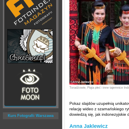
Toradżowie, Piąta płeć i inne tajemnice Ind
Pokaz slajdów uzupełnią unikat
relację wideo z szamańskiego ryt
dowiedzą się, jak indonezyjskie
Kurs Fotografii Warszawa
Anna Jaklewicz