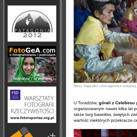
Bissu, Piąta płeć i inne tajemnice Indonezji
U Toradżów,
górali z Celebesu
p
organizowanym nawet kilka lat p
także targ bawołów, świętych zw
wartość niektórych przekracza