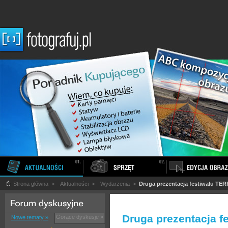
Strona główna
>
Aktualności
>
Wydarzenia
>
Druga prezentacja festiwalu TE
Druga prezentacja f
Gorące dyskusje »
Nowe tematy »