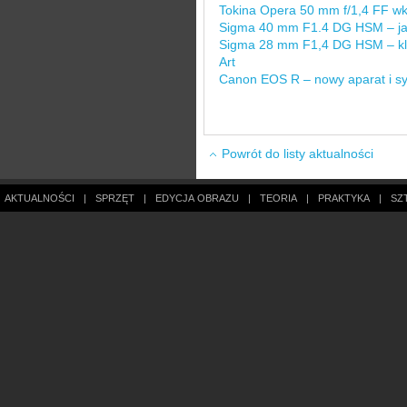
Tokina Opera 50 mm f/1,4 FF wk
Sigma 40 mm F1.4 DG HSM – jakoś
Sigma 28 mm F1,4 DG HSM – klas
Art
Canon EOS R – nowy aparat i s
Powrót do listy aktualności
AKTUALNOŚCI
|
SPRZĘT
|
EDYCJA OBRAZU
|
TEORIA
|
PRAKTYKA
|
SZ