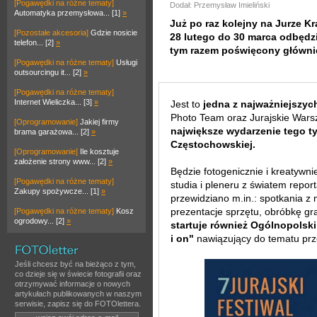
[Pogawędki na różne tematy]
Dodał: Przemysław Imieliński
Automatyka przemysłowa... [1]
»
Już po raz kolejny na Jurze 
[Pozostałe akcesoria]
Gdzie nosicie
28 lutego do 30 marca odbędzie
telefon... [2]
»
tym razem poświęcony głównie 
[Pogawędki na różne tematy]
Usługi
outsourcingu it... [2]
»
[Pogawędki na różne tematy]
Internet Wieliczka... [3]
»
Jest to
jedna z najważniejszyc
Photo Team oraz Jurajskie Warsz
[Oprogramowanie]
Jakiej firmy
największe wydarzenie tego t
brama garażowa... [2]
»
Częstochowskiej.
[Oprogramowanie]
Ile kosztuje
założenie strony www... [2]
»
Będzie fotogenicznie i kreatywni
[Pogawędki na różne tematy]
studia i pleneru z światem repor
Zakupy spożywcze... [1]
»
przewidziano m.in.: spotkania z m
prezentacje sprzętu, obróbkę gra
[Pogawędki na różne tematy]
Kosz
ogrodowy... [2]
»
startuje również Ogólnopolski
i on"
nawiązujący do tematu prz
Jeśli chcesz być na bieżąco z tym,
co dzieje się w świecie fotografii oraz
otrzymywać informacje o nowych
artykułach publikowanych w naszym
serwisie, zapisz się do FOTOlettera.