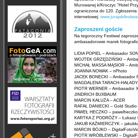
Murowanej k/Kroczyc "Hotel Przyj
ograniczona do 120. Zgłoszenia
internetowej:
www.jurajskifestiwal
Zaproszeni goście
Na tegoroczny Festiwal zaproszen
ambasadorowie marek fotografi
LIDIA POPIEL – Ambasador SO
WOJTEK GRZĘDZIŃSKI – Amba
MICHAŁ MASSA MĄSIOR – Amb
JOANNA NOWAK – nPhoto
JACEK BONECKI – Ambasador Fuj
MAGDALENA TARACH-HAŁADYŃ –
PIOTR WERNER – Ambasador X
JINDRICH BUXBAUM
MARCIN KAŁUŻA – ACER
RAFAŁ DANIECKI – Gold Studio
PAWEŁ HECZKO – pawelheczko
KARTKA Z PODRÓŻY – Łukasz Ko
JAKUB KAŹMIERCZYK – jakubka
MARCIN BÓJKO – DigitalFotoVi
PIOTR WRÓBLEWSKI – DigitalF