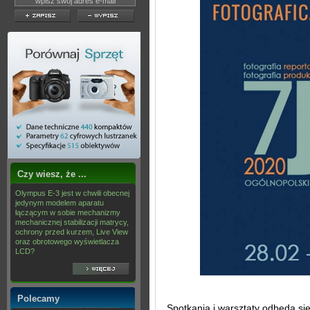
Czy wiesz, że ...
Olympus E-3 jest w chwili obecnej
jedynym modelem aparatu
łączącym w sobie mechanizmy
mechanicznej stabilizacji matrycy,
ochrony przed kurzem, Live View
oraz obrotowego wyświetlacza
LCD?
Polecamy
Spotkania i warsztaty odbędą si