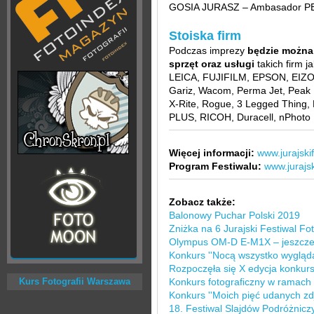
GOSIA JURASZ – Ambasador 
Stoiska firm
Podczas imprezy
będzie można 
sprzęt oraz usługi
takich firm
LEICA, FUJIFILM, EPSON, EIZO, 
Gariz, Wacom, Perma Jet, Peak 
X-Rite, Rogue, 3 Legged Thing
PLUS, RICOH, Duracell, nPhoto 
Więcej informacji:
www.jurajskif
Program Festiwalu:
www.jurajsk
Zobacz także:
Balonowy Puchar Polski 2019
Zniżka na 6 Jurajski Festiwal Fot
Olympus OM-D E-M1X – jeszcze 
Konkurs ''Nocą wszystko wygląda 
Rozpoczęła się X edycja konkurs
Kurs Fotografii Warszawa
Konkurs fotograficzny w ramach 
Konkurs ''Moich pięć udanych zdj
18. Festiwal Slajdów Podróżnic