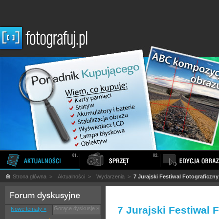
Strona główna
>
Aktualności
>
Wydarzenia
>
7 Jurajski Festiwal Fotograficzny
7 Jurajski Festiwal 
Gorące dyskusje »
Nowe tematy »