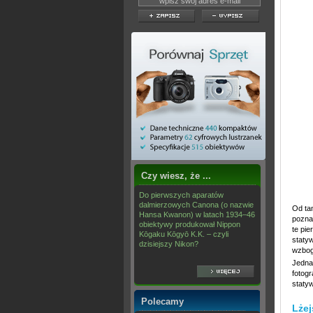
Czy wiesz, że ...
Do pierwszych aparatów
dalmierzowych Canona (o nazwie
Od tam
Hansa Kwanon) w latach 1934–46
poznan
obiektywy produkował Nippon
te pie
Kōgaku Kōgyō K.K. – czyli
staty
dzisiejszy Nikon?
wzbog
Jednak
fotogr
staty
Polecamy
Lżej