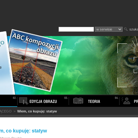
szuka
JĄCEGO
>
Wiem, co kupuję: statyw
m, co kupuję: statyw