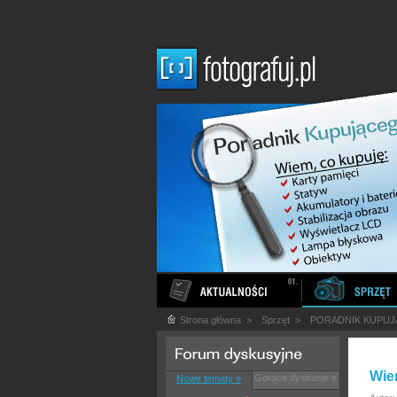
Strona główna
>
Sprzęt
>
PORADNIK KUPU
Wie
Gorące dyskusje »
Nowe tematy »