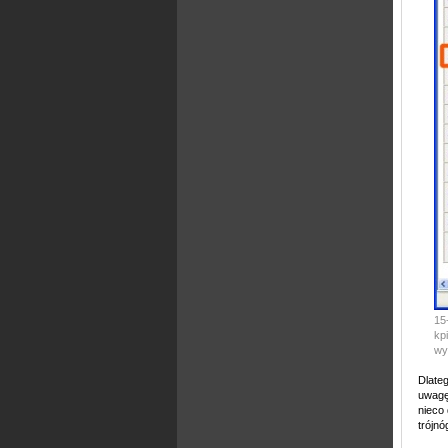
15
kp
wy
Dlateg
uwagę
nieco 
trójnó