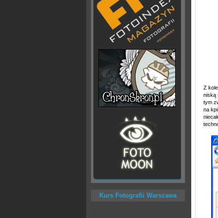
Z kole
niską 
tym z
na kpi
nieca
techno
Kurs Fotografii Warszawa