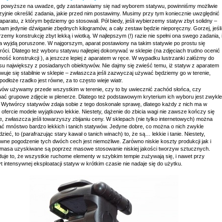
 powyższe na uwadze, gdy zastanawiamy się nad wyborem statywu, powinniśmy możliwie
zyjnie określić zadania, jakie przed nim postawimy. Musimy przy tym koniecznie uwzględnić
paratu, z którym będziemy go stosowali. Pół biedy, jeśli wybierzemy statyw zbyt solidny –
nam jedynie dźwiganie zbędnych kilogramów, a cały zestaw będzie nieporęczny. Gorzej, jeśli
zemy konstrukcję zbyt lekką i wiotką. W najlepszym (!) razie nie spełni ona swego zadania, 
ia wyjdą poruszone. W najgorszym, aparat postawiony na takim statywie po prostu się
óci. Dlatego też wyboru statywu najlepiej dokonywać w sklepie (na zdjęciach trudno ocenić
ność konstrukcji ), a jeszcze lepiej z aparatem w ręce. W wypadku lustrzanki załóżmy do
su największy z posiadanych obiektywów. Nie dajmy się zwieść temu, iż statyw z aparatem
uje się stabilnie w sklepie – zwłaszcza jeśli zazwyczaj używać będziemy go w terenie,
podłoże rzadko jest równe, za to często wieje wiatr.
wów używamy przede wszystkim w terenie, czy to by uwiecznić zachód słońca, czy
ać grupowe zdjęcie w plenerze. Dlatego też podstawowym kryterium ich wyboru jest zwykle
 Wytwórcy statywów zdaja sobie z tego doskonale sprawę, dlatego każdy z nich ma w
 ofercie modele wyjątkowo lekkie. Niestety, dążenie do zbicia wagi nie zawsze kończy się
, zwłaszcza jeśli towarzyszy zbijaniu ceny. W sklepach (nie tylko internetowych) można
ać mnóstwo bardzo lekkich i tanich statywów. Jedyne dobre, co można o nich zwykle
zieć, to (parafrazując stary kawał o tanich winach) to, że są… lekkie i tanie. Niestety,
wne pogodzenie tych dwóch cech jest niemożliwe. Zarówno niskie koszty produkcji jak i
 masa uzyskiwane są poprzez masowe stosowanie niskiej jakości tworzyw sztucznych.
uje to, że wszystkie ruchome elementy w szybkim tempie zużywają się, i nawet przy
t intensywnej eksploatacji statyw w krótkim czasie nie nadaje się do użytku.