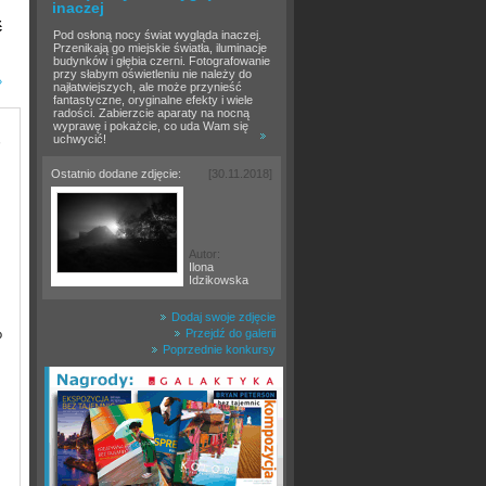
inaczej
ć
Pod osłoną nocy świat wygląda inaczej.
Przenikają go miejskie światła, iluminacje
budynków i głębia czerni. Fotografowanie
przy słabym oświetleniu nie należy do
»
najłatwiejszych, ale może przynieść
fantastyczne, oryginalne efekty i wiele
radości. Zabierzcie aparaty na nocną
wyprawę i pokażcie, co uda Wam się
,
uchwycić!
Ostatnio dodane zdjęcie:
[30.11.2018]
Autor:
Ilona
Idzikowska
Dodaj swoje zdjęcie
Przejdź do galerii
o
Poprzednie konkursy