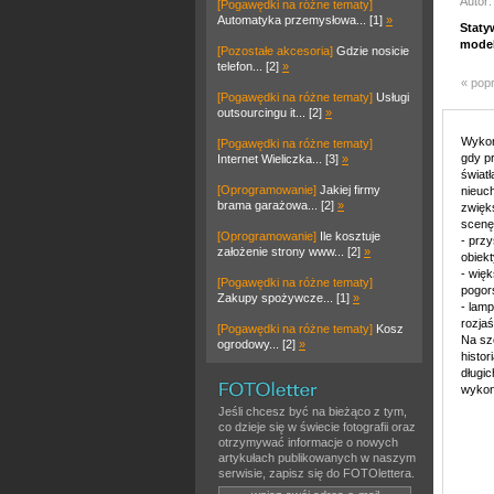
Autor:
[Pogawędki na różne tematy]
Automatyka przemysłowa... [1]
»
Staty
model
[Pozostałe akcesoria]
Gdzie nosicie
telefon... [2]
»
« pop
[Pogawędki na różne tematy]
Usługi
outsourcingu it... [2]
»
Wykon
[Pogawędki na różne tematy]
gdy p
Internet Wieliczka... [3]
»
świat
[Oprogramowanie]
Jakiej firmy
nieuc
brama garażowa... [2]
»
zwięk
scenę
[Oprogramowanie]
Ile kosztuje
- prz
założenie strony www... [2]
»
obiek
- wię
[Pogawędki na różne tematy]
pogor
Zakupy spożywcze... [1]
»
- lamp
rozja
[Pogawędki na różne tematy]
Kosz
Na szc
ogrodowy... [2]
»
histor
długi
wykony
Jeśli chcesz być na bieżąco z tym,
co dzieje się w świecie fotografii oraz
otrzymywać informacje o nowych
artykułach publikowanych w naszym
serwisie, zapisz się do FOTOlettera.