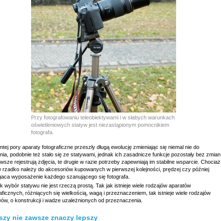
Przy fotografowaniu teleobiektywami i w słabych warunkach
oświetleniowych statyw jest niezastąpionym pomocnikiem
fotografa.
tej pory aparaty fotograficzne przeszły długą ewolucję zmieniając się niemal nie do
ia, podobnie też stało się ze statywami, jednak ich zasadnicze funkcje pozostały bez zmian
rwsze rejestrują zdjęcia, te drugie w razie potrzeby zapewniają im stabilne wsparcie. Chociaż
w rzadko należy do akcesoriów kupowanych w pierwszej kolejności, prędzej czy później
aca wyposażenie każdego szanującego się fotografa.
 wybór statywu nie jest rzeczą prostą. Tak jak istnieje wiele rodzajów aparatów
aficznych, różniących się wielkością, wagą i przeznaczeniem, tak istnieje wiele rodzajów
wów, o konstrukcji i wadze uzależnionych od przeznaczenia.
szy nie zawsze znaczy lepszy