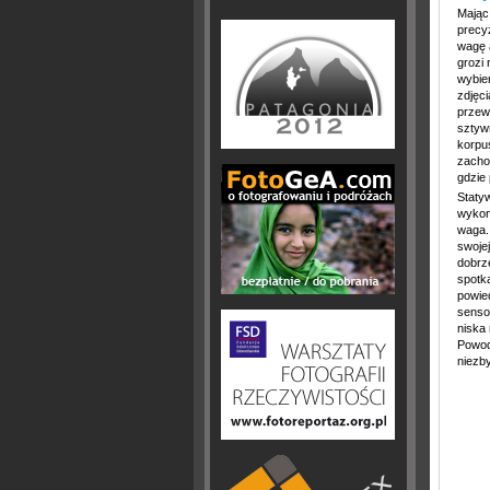
Mając
precy
wagę a
grozi 
wybier
zdjęc
przewr
sztyw
korpu
zachow
gdzie 
Staty
wykon
waga.
swojej
dobrze
spotk
powied
senso
niska
Powod
niezby