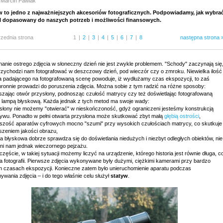
 Marcin Pawlak
w to jedno z najważniejszych akcesoriów fotograficznych. Podpowiadamy, jak wybra
 dopasowany do naszych potrzeb i możliwości finansowych.
rzednia strona
1
|
2
|
3
|
4
|
5
|
6
|
7
|
8
następna strona 
anie ostrego zdjęcia w słoneczny dzień nie jest zwykle problemem. "Schody" zaczynają się
rzychodzi nam fotografować w deszczowy dzień, pod wieczór czy o zmroku. Niewielka ilość
ła padającego na fotografowaną scenę powoduje, iż wydłużamy czas ekspozycji, to zaś
hronnie prowadzi do poruszenia zdjęcia. Można sobie z tym radzić na różne sposoby:
szając otwór przysłony, podnosząc czułość matrycy czy też doświetlając fotografowaną
 lampą błyskową. Każda jednak z tych metod ma swoje wady:
ysłony nie możemy "otwierać" w nieskończoność, gdyż ograniczeni jesteśmy konstrukcją
tywu. Ponadto w pełni otwarta przysłona może skutkować zbyt małą
głębią ostrości
,
kszość aparatów cyfrowych mocno "szumi" przy wysokich czułościach matrycy, co skutkuje
szeniem jakości obrazu,
a błyskowa dobrze sprawdza się do doświetlania niedużych i niezbyt odległych obiektów, nie
śni nam jednak wieczornego pejzażu.
zęście, w takiej sytuacji możemy liczyć na urządzenie, którego historia jest równie długa, c
ia fotografii. Pierwsze zdjęcia wykonywane były dużymi, ciężkimi kamerami przy bardzo
ch czasach ekspozycji. Konieczne zatem było unieruchomienie aparatu podczas
wania zdjęcia – i do tego właśnie celu służył
statyw
.