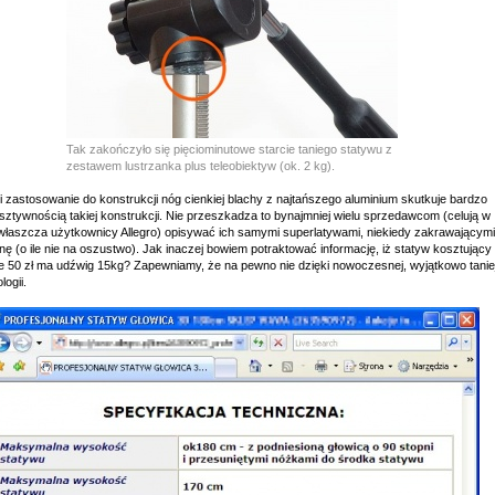
Tak zakończyło się pięciominutowe starcie taniego statywu z
zestawem lustrzanka plus teleobiektyw (ok. 2 kg).
i zastosowanie do konstrukcji nóg cienkiej blachy z najtańszego aluminium skutkuje bardzo
sztywnością takiej konstrukcji. Nie przeszkadza to bynajmniej wielu sprzedawcom (celują w
właszcza użytkownicy Allegro) opisywać ich samymi superlatywami, niekiedy zakrawającymi
nę (o ile nie na oszustwo). Jak inaczej bowiem potraktować informację, iż statyw kosztujący
łe 50 zł ma udźwig 15kg? Zapewniamy, że na pewno nie dzięki nowoczesnej, wyjątkowo tanie
logii.