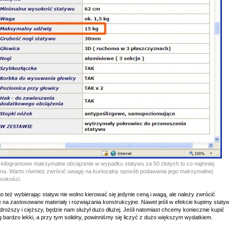
-kilogramowe maksymalne obciążenie w wypadku statywu za 50 złotych to co najmniej
ina. Warto również zwrócić uwagę na kuriozalny sposób podawania jego maksymalnej
sokości.
o też wybierając statyw nie wolno kierować się jedynie ceną i wagą, ale należy zwrócić
 na zastosowane materiały i rozwiązania konstrukcyjne. Nawet jeśli w efekcie kupimy staty
droższy i cięższy, będzie nam służył dużo dłużej. Jeśli natomiast chcemy koniecznie kupić
g bardzo lekki, a przy tym solidny, powinniśmy się liczyć z dużo większym wydatkiem.