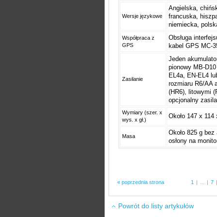
Angielska, chińsk
francuska, hiszp
Wersje językowe
niemiecka, polsk
Obsługa interfej
Współpraca z
GPS
kabel GPS MC-3
Jeden akumulator
pionowy MB-D10 
EL4a, EN-EL4 lu
Zasilanie
rozmiaru R6/AA a
(HR6), litowymi 
opcjonalny zasil
Wymiary (szer. x
Około 147 x 114
wys. x gł.)
Około 825 g bez 
Masa
osłony na monit
« poprzednia strona
1
|
...
|
7
Powrót do listy artykułów