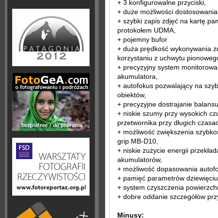
+ 3 konfigurowalne przyciski,
+ duże możliwości dostosowania
+ szybki zapis zdjęć na kartę pa
protokołem UDMA,
+ pojemny bufor
+ duża prędkość wykonywania zdj
korzystaniu z uchwytu pionowe
+ precyzyjny system monitorowa
akumulatora,
+ autofokus pozwalający na szyb
obiektów,
+ precyzyjne dostrajanie bala
+ niskie szumy przy wysokich cz
przetwornika przy długich czasac
+ możliwość zwiększenia szybkos
grip MB-D10,
+ niskie zużycie energii przekła
akumulatorów,
+ możliwość dopasowania autofo
+ pamięć parametrów dziewięci
+ system czyszczenia powierzch
+ dobre oddanie szczegółów prz
Minusy: