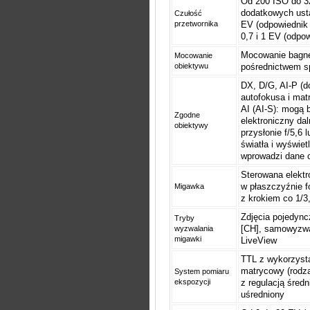
Od 200 ISO do 32
dodatkowych usta
Czułość
przetwornika
EV (odpowiednik 
0,7 i 1 EV (odpo
Mocowanie bagne
Mocowanie
obiektywu
pośrednictwem s
DX, D/G, AI-P (d
autofokusa i mat
AI (AI-S): mogą 
Zgodne
elektroniczny d
obiektywy
przysłonie f/5,6
światła i wyświet
wprowadzi dane 
Sterowana elektr
w płaszczyźnie f
Migawka
z krokiem co 1/3,
Zdjęcia pojedyncz
Tryby
[CH], samowyzwa
wyzwalania
migawki
LiveView
TTL z wykorzyst
matrycowy (rodza
System pomiaru
ekspozycji
z regulacją śred
uśredniony