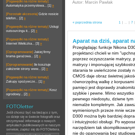
[Pogawędki na różne tematy]
Autor: Marcin Pawlak
Automatyka przemysłowa... [1]
»
[Pozostałe akcesoria]
Gdzie nosicie
telefon... [2]
»
« poprzednia strona
1
|
...
|
7
[Pogawędki na różne tematy]
Usługi
outsourcingu it... [2]
»
[Pogawędki na różne tematy]
Aparat na dziś, aparat n
Internet Wieliczka... [3]
»
Przeglądając funkcje Nikona D3
[Oprogramowanie]
Jakiej firmy
projektanci chcieli w nim "upch
brama garażowa... [2]
»
poprzez oczyszczanie matrycy, 
matrycy i imponującej szybkostr
[Oprogramowanie]
Ile kosztuje
założenie strony www... [2]
»
starania te uwieńczone zostały
CMOS daje obraz świetnej jakoś
[Pogawędki na różne tematy]
równorzędną walkę z korpusami 
Zakupy spożywcze... [1]
»
pamięci jest doprawdy znakomita
[Pogawędki na różne tematy]
Kosz
szybkie i pewne. Mimo wszystk
ogrodowy... [2]
»
pewnego niedosytu, dziwne tym 
niemalże kompletnym. Jak zawsze
wymienionych przeze mnie wcześn
Jeśli chcesz być na bieżąco z tym,
D300 można było bardziej dopr
co dzieje się w świecie fotografii oraz
otrzymywać informacje o nowych
i intuicyjności obsługi. Po wypo
artykułach publikowanych w naszym
narzędziem tak skomplikowanym,
serwisie, zapisz się do FOTOlettera.
nie do opanowania bez studiowania