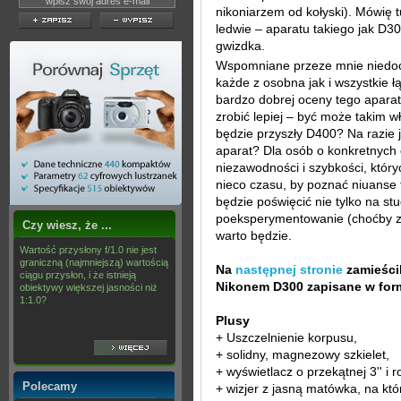
nikoniarzem od kołyski). Mówię 
ledwie – aparatu takiego jak D30
gwizdka.
Wspomniane przeze mnie niedoci
każde z osobna jak i wszystkie łą
bardzo dobrej oceny tego apara
zrobić lepiej – być może takim
będzie przyszły D400? Na razie
aparat? Dla osób o konkretnych
niezawodności i szybkości, któr
nieco czasu, by poznać niuanse
będzie poświęcić nie tylko na stud
poeksperymentowanie (choćby z 
Czy wiesz, że ...
warto będzie.
Wartość przysłony f/1.0 nie jest
graniczną (najmniejszą) wartością
Na
następnej stronie
zamieści
ciągu przysłon, i że istnieją
Nikonem D300 zapisane w for
obiektywy większej jasności niż
1:1.0?
Plusy
+ Uszczelnienie korpusu,
+ solidny, magnezowy szkielet,
+ wyświetlacz o przekątnej 3'' i 
Polecamy
+ wizjer z jasną matówka, na kt