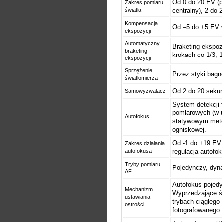
Od 0 do 20 EV (p
Zakres pomiaru
światła
centralny), 2 do
Kompensacja
Od –5 do +5 EV w
ekspozycji
Automatyczny
Braketing ekspoz
braketing
krokach co 1/3, 1
ekspozycji
Sprzężenie
Przez styki bagn
światłomierza
Od 2 do 20 seku
Samowyzwalacz
System detekcji 
pomiarowych (w t
Autofokus
statywowym meto
ogniskowej.
Od -1 do +19 EV 
Zakres działania
autofokusa
regulacja autofo
Tryby pomiaru
Pojedynczy, dyn
AF
Autofokus pojedy
Mechanizm
Wyprzedzające ś
ustawiania
trybach ciągłego
ostrości
fotografowanego 