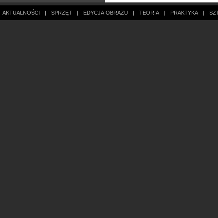
AKTUALNOŚCI
|
SPRZĘT
|
EDYCJA OBRAZU
|
TEORIA
|
PRAKTYKA
|
SZ