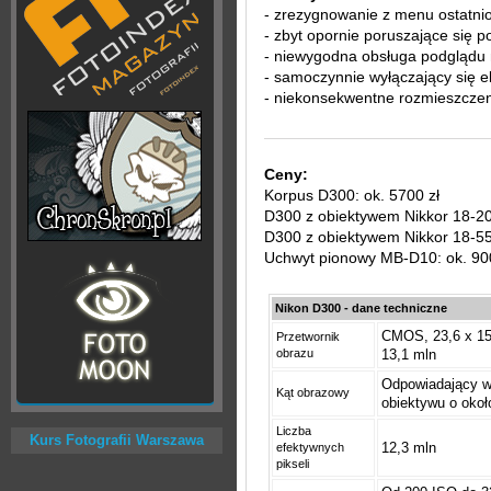
- zrezygnowanie z menu ostatnio
- zbyt opornie poruszające się po
- niewygodna obsługa podglądu 
- samoczynnie wyłączający się e
- niekonsekwentne rozmieszczen
Ceny:
Korpus D300: ok. 5700 zł
D300 z obiektywem Nikkor 18-20
D300 z obiektywem Nikkor 18-55
Uchwyt pionowy MB-D10: ok. 900
Nikon D300 - dane techniczne
CMOS, 23,6 x 15,
Przetwornik
obrazu
13,1 mln
Odpowiadający w
Kąt obrazowy
obiektywu o okoł
Liczba
Kurs Fotografii Warszawa
12,3 mln
efektywnych
pikseli