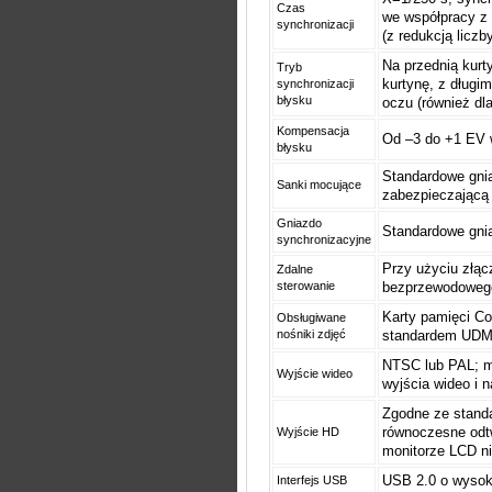
Czas
we współpracy z
synchronizacji
(z redukcją liczb
Na przednią kurt
Tryb
kurtynę, z długi
synchronizacji
błysku
oczu (również dl
Kompensacja
Od –3 do +1 EV w
błysku
Standardowe gnia
Sanki mocujące
zabezpieczającą
Gniazdo
Standardowe gni
synchronizacyjne
Przy użyciu złą
Zdalne
sterowanie
bezprzewodowego
Karty pamięci Co
Obsługiwane
nośniki zdjęć
standardem UDMA
NTSC lub PAL; m
Wyjście wideo
wyjścia wideo i 
Zgodne ze standa
równoczesne odt
Wyjście HD
monitorze LCD ni
USB 2.0 o wysoki
Interfejs USB