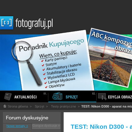
Strona główna
>
Sprzęt
>
Testy praktyczne
>
TEST: Nikon D300 - aparat na m
TEST: Nikon D300 - 
Gorące dyskusje »
Nowe tematy »