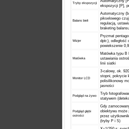
Automatyczny [P]
Tryby ekspozycji
ekspozycji [P], p
Automatyczny (ba
pikselowego czu
Balans bieli
regulacją, ustaw
braketing balansu
Pryzmat pentagon
dptr.), odległoś
Wizjer
powiekszenie 0,
Matówka typu B B
ustawiania ostro
Matówka
linii siatki
3-calowy, ok. 92
stopni, pokrycie
Monitor LCD
polisilikonowy m
jasności
Tryb fotografowa
Podgląd na żywo
statywem (detekc
Gdy zamocowany 
obiektywu może z
Podgląd głębi
ostrości
przez użytkownika
(tryby P i S)
X=1/250 s; synch