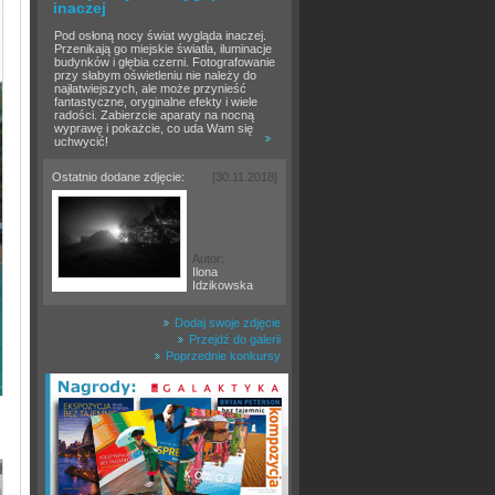
inaczej
Pod osłoną nocy świat wygląda inaczej.
Przenikają go miejskie światła, iluminacje
budynków i głębia czerni. Fotografowanie
przy słabym oświetleniu nie należy do
najłatwiejszych, ale może przynieść
fantastyczne, oryginalne efekty i wiele
radości. Zabierzcie aparaty na nocną
wyprawę i pokażcie, co uda Wam się
uchwycić!
Ostatnio dodane zdjęcie:
[30.11.2018]
Autor:
Ilona
Idzikowska
Dodaj swoje zdjęcie
Przejdź do galerii
Poprzednie konkursy