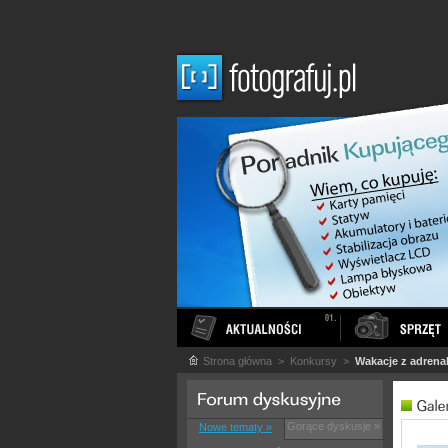
Strona główna
> Konkursy >
Wakacje z adrena
Gorące dyskusje »
Nowe tematy »