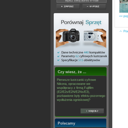
<< pop
Po
Czy wiesz, że ...
Pierwsze lustrzanki cyfrowe
Nikona, opracowane we
współpracy z firmą Fujifilm
(E2/E2s/E2N/E2Ns/E3),
pozbawione były efektu pozornego
wydłużenia ogniskowej?
Polecamy