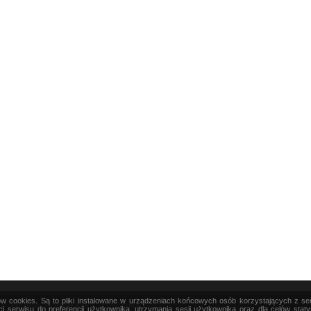
ków cookies. Są to pliki instalowane w urządzeniach końcowych osób korzystających z s
|
TEORIA
|
PRAKTYKA
|
SZTUKA
i serwisu do preferencji użytkownika, utrzymania sesji użytkownika oraz dla celów stat