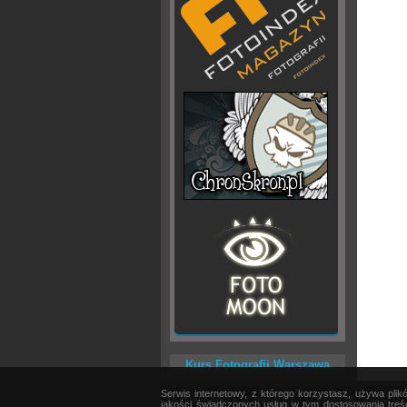
Kurs Fotografii Warszawa
Serwis internetowy, z którego korzystasz, używa pli
AKTUALNOŚCI
|
SPRZĘT
|
EDYCJA OBRAZU
jakości świadczonych usług w tym dostosowania treśc