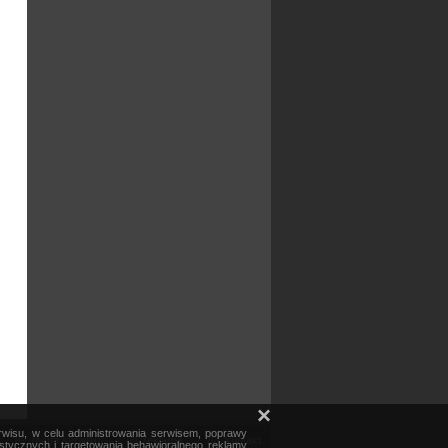
×
erwisu, w celu administrowania serwisem, poprawy
mapa serwisu
reklama
kontakt
ystycznych i targetowania behawioralnego reklamy