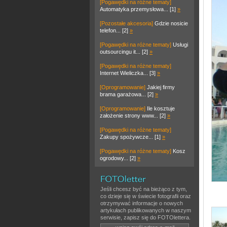
[Pogawędki na różne tematy]
Automatyka przemysłowa... [1]
»
[Pozostałe akcesoria]
Gdzie nosicie
telefon... [2]
»
[Pogawędki na różne tematy]
Usługi
outsourcingu it... [2]
»
[Pogawędki na różne tematy]
Internet Wieliczka... [3]
»
[Oprogramowanie]
Jakiej firmy
brama garażowa... [2]
»
[Oprogramowanie]
Ile kosztuje
założenie strony www... [2]
»
[Pogawędki na różne tematy]
Zakupy spożywcze... [1]
»
[Pogawędki na różne tematy]
Kosz
ogrodowy... [2]
»
Jeśli chcesz być na bieżąco z tym,
co dzieje się w świecie fotografii oraz
otrzymywać informacje o nowych
artykułach publikowanych w naszym
serwisie, zapisz się do FOTOlettera.