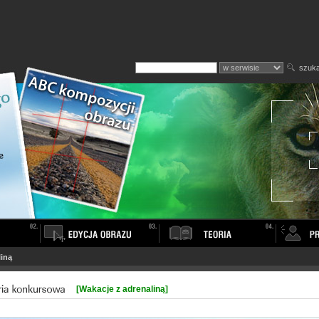
szuka
liną
[Wakacje z adrenaliną]