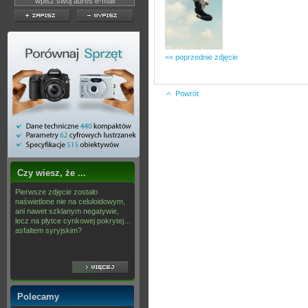
<< poprzednie zdjęcie
Powrót
Czy wiesz, że ...
Pierwsze zdjęcie zostało
naświetlone nie na celuloidowym,
ani nawet szklanym negatywie,
lecz na płytce cynkowej pokrytej…
asfaltem syryjskim?
Polecamy