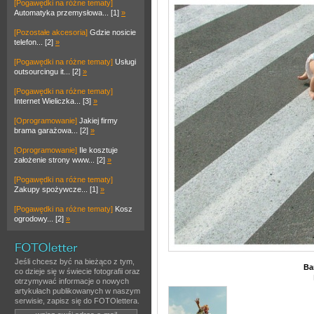
[Pogawędki na różne tematy]
Automatyka przemysłowa... [1]
»
[Pozostałe akcesoria]
Gdzie nosicie
telefon... [2]
»
[Pogawędki na różne tematy]
Usługi
outsourcingu it... [2]
»
[Pogawędki na różne tematy]
Internet Wieliczka... [3]
»
[Oprogramowanie]
Jakiej firmy
brama garażowa... [2]
»
[Oprogramowanie]
Ile kosztuje
założenie strony www... [2]
»
[Pogawędki na różne tematy]
Zakupy spożywcze... [1]
»
[Pogawędki na różne tematy]
Kosz
ogrodowy... [2]
»
Jeśli chcesz być na bieżąco z tym,
Ba
co dzieje się w świecie fotografii oraz
otrzymywać informacje o nowych
artykułach publikowanych w naszym
serwisie, zapisz się do FOTOlettera.