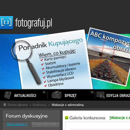
Strona główna
> Konkursy >
Wakacje z adrenaliną
[Wakacje z 
Gorące dyskusje »
Nowe tematy »