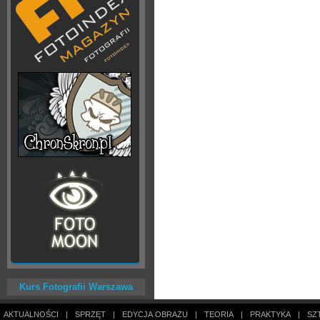
Kurs Fotografii Warszawa
AKTUALNOŚCI
|
SPRZĘT
|
EDYCJA OBRAZU
|
TEORIA
|
PRAKTYKA
|
SZ