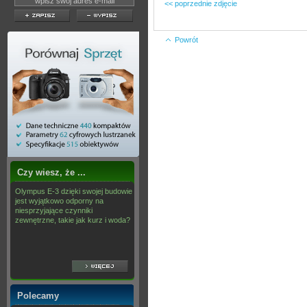
<< poprzednie zdjęcie
Powrót
Czy wiesz, że ...
Olympus E-3 dzięki swojej budowie
jest wyjątkowo odporny na
niesprzyjające czynniki
zewnętrzne, takie jak kurz i woda?
Polecamy