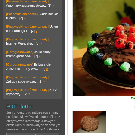
[Pogawędki na różne tematy]
Automatyka przemysłowa... [1]
»
[Pozostałe akcesoria]
Gdzie nosicie
telefon... [2]
»
[Pogawędki na różne tematy]
Usługi
outsourcingu it... [2]
»
[Pogawędki na różne tematy]
Internet Wieliczka... [3]
»
[Oprogramowanie]
Jakiej firmy
brama garażowa... [2]
»
[Oprogramowanie]
Ile kosztuje
założenie strony www... [2]
»
[Pogawędki na różne tematy]
Zakupy spożywcze... [1]
»
[Pogawędki na różne tematy]
Kosz
ogrodowy... [2]
»
zw
Jeśli chcesz być na bieżąco z tym,
co dzieje się w świecie fotografii oraz
otrzymywać informacje o nowych
artykułach publikowanych w naszym
serwisie, zapisz się do FOTOlettera.