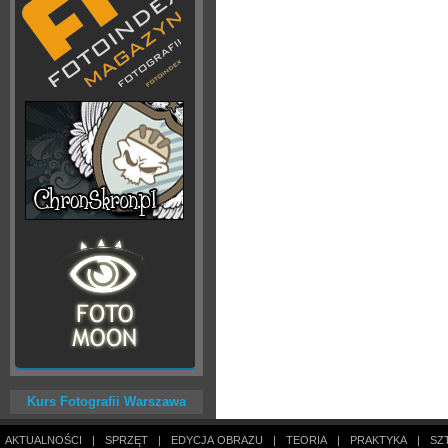
Kurs Fotografii Warszawa
AKTUALNOŚCI
|
SPRZĘT
|
EDYCJA OBRAZU
|
TEORIA
|
PRAKTYKA
|
SZ