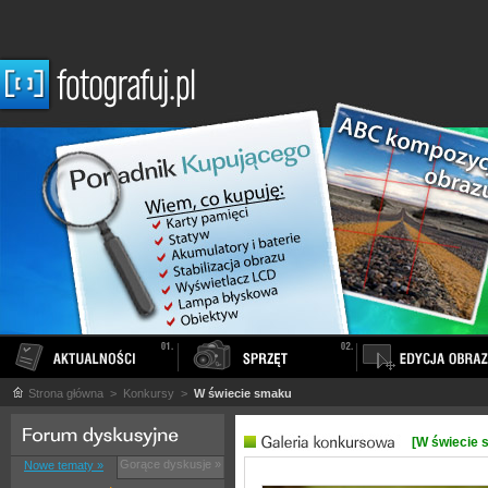
Strona główna
> Konkursy >
W świecie smaku
[W świecie 
Gorące dyskusje »
Nowe tematy »