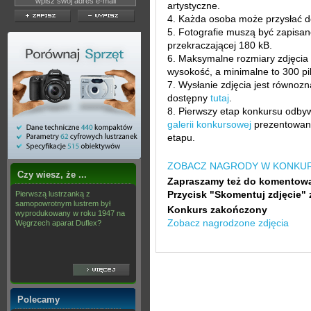
artystyczne.
4. Każda osoba może przysłać do
5. Fotografie muszą być zapisan
przekraczającej 180 kB.
6. Maksymalne rozmiary zdjęcia t
wysokość, a minimalne to 300 p
7. Wysłanie zdjęcia jest równozn
dostępny
tutaj
.
8. Pierwszy etap konkursu odbyw
galerii konkursowej
prezentowane
etapu.
ZOBACZ NAGRODY W KONKUR
Czy wiesz, że ...
Zapraszamy też do komentowa
Przycisk "Skomentuj zdjęcie" 
Pierwszą lustrzanką z
samopowrotnym lustrem był
Konkurs zakończony
wyprodukowany w roku 1947 na
Zobacz nagrodzone zdjęcia
Węgrzech aparat Duflex?
Polecamy