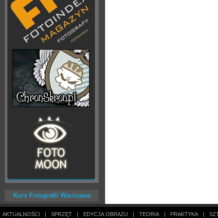
Kurs Fotografii Warszawa
AKTUALNOŚCI
|
SPRZĘT
|
EDYCJA OBRAZU
|
TEORIA
|
PRAKTYKA
|
SZ