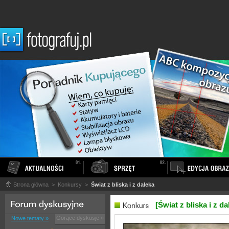
Strona główna
> Konkursy >
Świat z bliska i z daleka
[Świat z bliska i z da
Gorące dyskusje »
Nowe tematy »