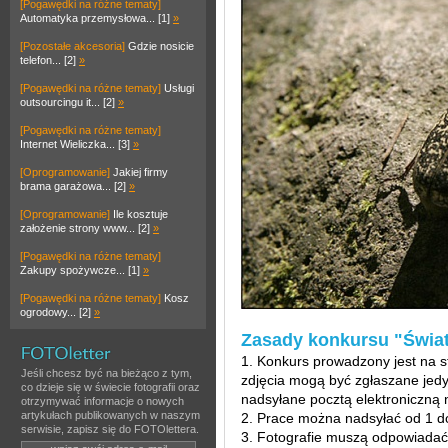
[Pogawędki na różne tematy]
Automatyka przemysłowa... [1]
»
[Pozostałe akcesoria]
Gdzie nosicie
telefon... [2]
»
[Pogawędki na różne tematy]
Usługi
outsourcingu it... [2]
»
[Pogawędki na różne tematy]
Internet Wieliczka... [3]
»
[Oprogramowanie]
Jakiej firmy
brama garażowa... [2]
»
[Oprogramowanie]
Ile kosztuje
założenie strony www... [2]
»
[Pogawędki na różne tematy]
Zakupy spożywcze... [1]
»
[Pogawędki na różne tematy]
Kosz
ogrodowy... [2]
»
Zasady konkursu "Świat 
1. Konkurs prowadzony jest na s
Jeśli chcesz być na bieżąco z tym,
zdjęcia mogą być zgłaszane jedy
co dzieje się w świecie fotografii oraz
nadsyłane pocztą elektroniczną 
otrzymywać informacje o nowych
artykułach publikowanych w naszym
2. Prace można nadsyłać od 1 d
serwisie, zapisz się do FOTOlettera.
3. Fotografie muszą odpowiadać