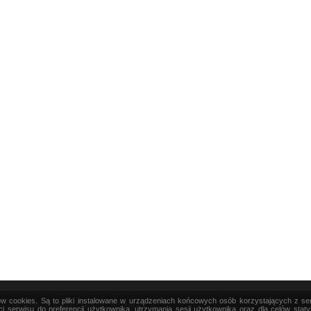
ków cookies. Są to pliki instalowane w urządzeniach końcowych osób korzystających z s
|
TEORIA
|
PRAKTYKA
|
SZTUKA
i serwisu do preferencji użytkownika, utrzymania sesji użytkownika oraz dla celów stat