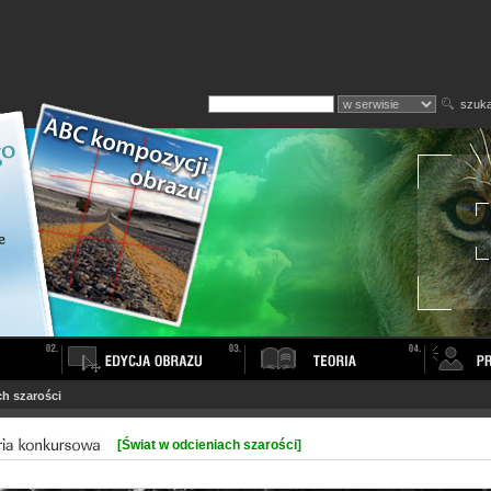
szuka
ch szarości
[Świat w odcieniach szarości]