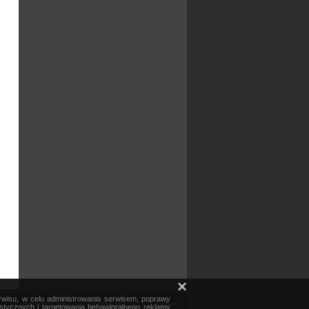
×
erwisu, w celu administrowania serwisem, poprawy
mapa serwisu
reklama
kontakt
ystycznych i targetowania behawioralnego reklamy