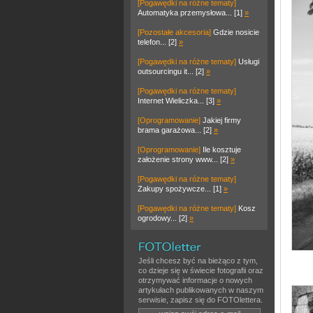
[Pogawędki na różne tematy]
Automatyka przemysłowa... [1]
»
[Pozostałe akcesoria]
Gdzie nosicie
telefon... [2]
»
[Pogawędki na różne tematy]
Usługi
outsourcingu it... [2]
»
[Pogawędki na różne tematy]
Internet Wieliczka... [3]
»
[Oprogramowanie]
Jakiej firmy
brama garażowa... [2]
»
[Oprogramowanie]
Ile kosztuje
założenie strony www... [2]
»
[Pogawędki na różne tematy]
Zakupy spożywcze... [1]
»
[Pogawędki na różne tematy]
Kosz
ogrodowy... [2]
»
Jeśli chcesz być na bieżąco z tym,
co dzieje się w świecie fotografii oraz
otrzymywać informacje o nowych
artykułach publikowanych w naszym
serwisie, zapisz się do FOTOlettera.