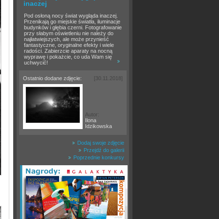
inaczej
Pod osłoną nocy świat wygląda inaczej.
Przenikają go miejskie światła, iluminacje
budynków i głębia czerni. Fotografowanie
przy słabym oświetleniu nie należy do
najłatwiejszych, ale może przynieść
fantastyczne, oryginalne efekty i wiele
radości. Zabierzcie aparaty na nocną
wyprawę i pokażcie, co uda Wam się
uchwycić!
Ostatnio dodane zdjęcie:
[30.11.2018]
Autor:
Ilona
Idzikowska
Dodaj swoje zdjęcie
Przejdź do galerii
Poprzednie konkursy