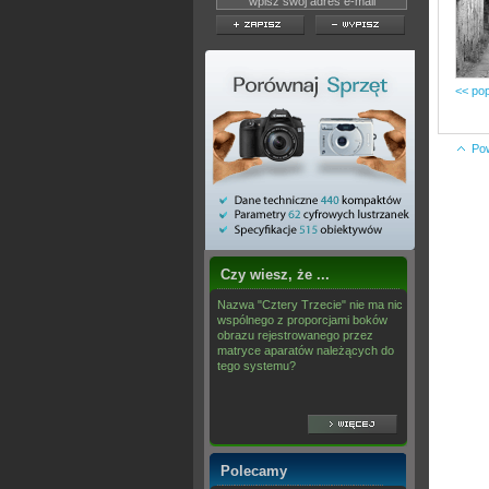
<< pop
Po
Czy wiesz, że ...
Nazwa "Cztery Trzecie" nie ma nic
wspólnego z proporcjami boków
obrazu rejestrowanego przez
matryce aparatów należących do
tego systemu?
Polecamy