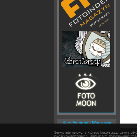
Kurs Fotografii Warszawa
Serwis internetowy, z którego korzystasz, używa pli
AKTUALNOŚCI
|
SPRZĘT
|
EDYCJA OBRAZU
jakości świadczonych usług w tym dostosowania treśc