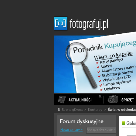
Strona główna
> Konkursy >
Świat w odcienia
Gorące dyskusje »
Nowe tematy »