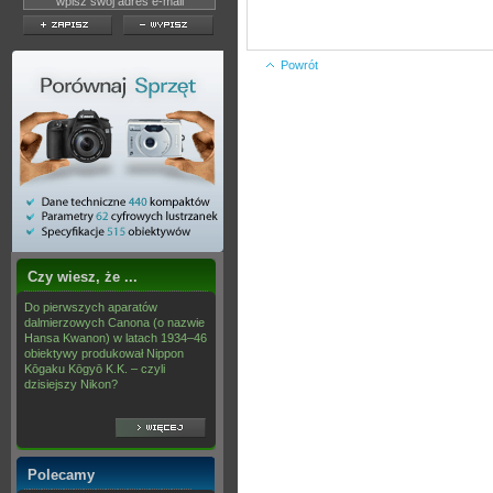
Powrót
Czy wiesz, że ...
Do pierwszych aparatów
dalmierzowych Canona (o nazwie
Hansa Kwanon) w latach 1934–46
obiektywy produkował Nippon
Kōgaku Kōgyō K.K. – czyli
dzisiejszy Nikon?
Polecamy