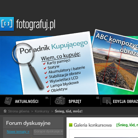
Strona główna
> Konkursy >
Śnieg, lód, mróz!
[Śnieg, lód, 
Gorące dyskusje »
Nowe tematy »