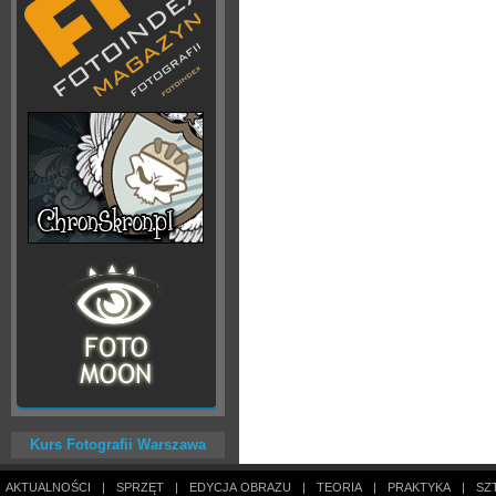
Kurs Fotografii Warszawa
AKTUALNOŚCI
|
SPRZĘT
|
EDYCJA OBRAZU
|
TEORIA
|
PRAKTYKA
|
SZ