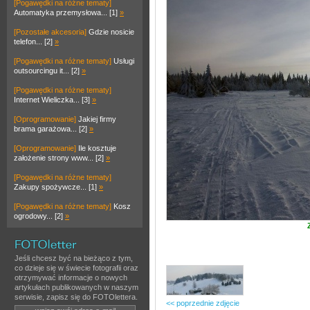
[Pogawędki na różne tematy]
Automatyka przemysłowa... [1]
»
[Pozostałe akcesoria]
Gdzie nosicie
telefon... [2]
»
[Pogawędki na różne tematy]
Usługi
outsourcingu it... [2]
»
[Pogawędki na różne tematy]
Internet Wieliczka... [3]
»
[Oprogramowanie]
Jakiej firmy
brama garażowa... [2]
»
[Oprogramowanie]
Ile kosztuje
założenie strony www... [2]
»
[Pogawędki na różne tematy]
Zakupy spożywcze... [1]
»
[Pogawędki na różne tematy]
Kosz
ogrodowy... [2]
»
Jeśli chcesz być na bieżąco z tym,
co dzieje się w świecie fotografii oraz
otrzymywać informacje o nowych
artykułach publikowanych w naszym
serwisie, zapisz się do FOTOlettera.
<< poprzednie zdjęcie