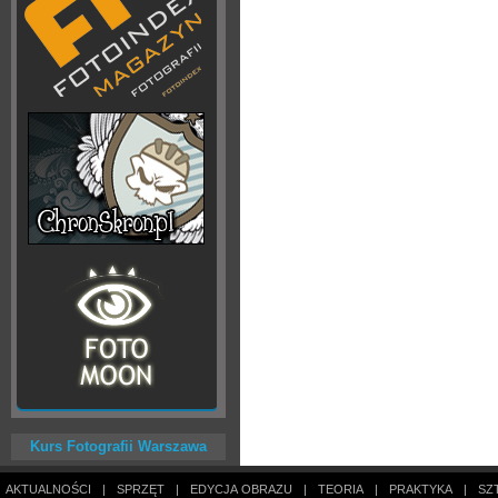
Kurs Fotografii Warszawa
AKTUALNOŚCI
|
SPRZĘT
|
EDYCJA OBRAZU
|
TEORIA
|
PRAKTYKA
|
SZ