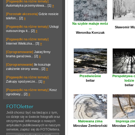
[Pogawędki na różne tematy]
Automatyka przemysłowa... [1]
»
[Pozostałe akcesoria]
Gdzie nosicie
telefon... [2]
»
Na szybie maluje mróz
[Pogawędki na różne tematy]
Usługi
Sławomir Mi
...
outsourcingu it... [2]
»
Weronika Korczak
[Pogawędki na różne tematy]
Internet Wieliczka... [3]
»
[Oprogramowanie]
Jakiej firmy
brama garażowa... [2]
»
[Oprogramowanie]
Ile kosztuje
założenie strony www... [2]
»
Przedwiośnie
Perspektywa c
[Pogawędki na różne tematy]
beliar
lodzie
Zakupy spożywcze... [1]
»
beliar
[Pogawędki na różne tematy]
Kosz
ogrodowy... [2]
»
Jeśli chcesz być na bieżąco z tym,
co dzieje się w świecie fotografii oraz
otrzymywać informacje o nowych
Malowana zima
Impresja z
artykułach publikowanych w naszym
Mirosław Zembroński
Mirosław Zem
serwisie, zapisz się do FOTOlettera.