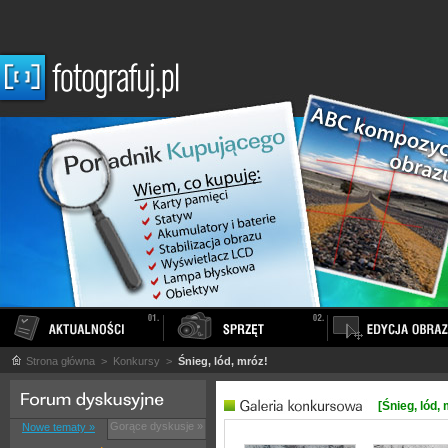
Strona główna
> Konkursy >
Śnieg, lód, mróz!
[Śnieg, lód, 
Gorące dyskusje »
Nowe tematy »