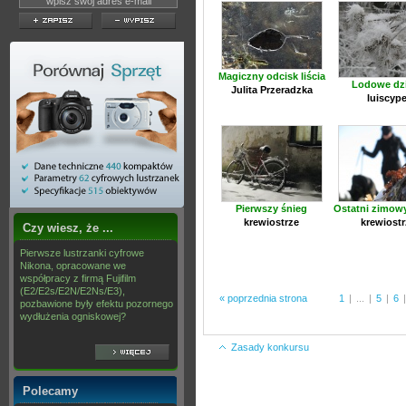
Magiczny odcisk liścia
Lodowe dz
Julita Przeradzka
luiscype
Pierwszy śnieg
Ostatni zimow
krewiostrze
krewiostr
Czy wiesz, że ...
Pierwsze lustrzanki cyfrowe
Nikona, opracowane we
współpracy z firmą Fujifilm
(E2/E2s/E2N/E2Ns/E3),
« poprzednia strona
1
|
...
|
5
|
6
|
pozbawione były efektu pozornego
wydłużenia ogniskowej?
Zasady konkursu
Polecamy