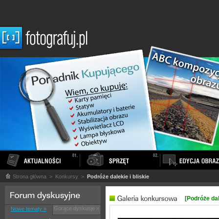
Strona główna
> Konkursy >
Podróże dalekie i bliskie
[Podróże dale
Gorące dyskusje »
Nowe tematy »