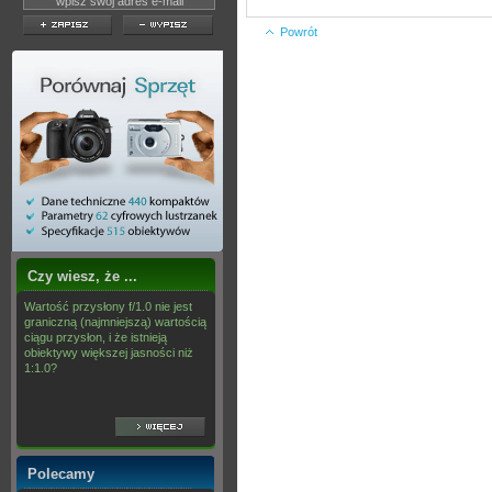
Powrót
Czy wiesz, że ...
Wartość przysłony f/1.0 nie jest
graniczną (najmniejszą) wartością
ciągu przysłon, i że istnieją
obiektywy większej jasności niż
1:1.0?
Polecamy