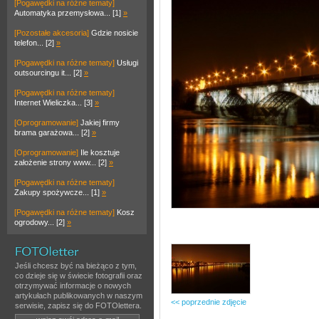
[Pogawędki na różne tematy]
Automatyka przemysłowa... [1]
»
[Pozostałe akcesoria]
Gdzie nosicie
telefon... [2]
»
[Pogawędki na różne tematy]
Usługi
outsourcingu it... [2]
»
[Pogawędki na różne tematy]
Internet Wieliczka... [3]
»
[Oprogramowanie]
Jakiej firmy
brama garażowa... [2]
»
[Oprogramowanie]
Ile kosztuje
założenie strony www... [2]
»
[Pogawędki na różne tematy]
Zakupy spożywcze... [1]
»
[Pogawędki na różne tematy]
Kosz
ogrodowy... [2]
»
Jeśli chcesz być na bieżąco z tym,
co dzieje się w świecie fotografii oraz
otrzymywać informacje o nowych
artykułach publikowanych w naszym
<< poprzednie zdjęcie
serwisie, zapisz się do FOTOlettera.