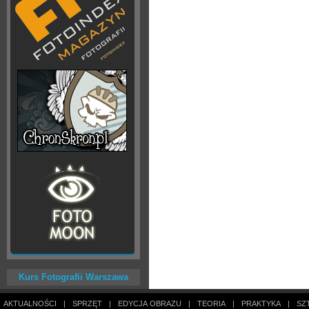
Kurs Fotografii Warszawa
AKTUALNOŚCI
|
SPRZĘT
|
EDYCJA OBRAZU
|
TEORIA
|
PRAKTYKA
|
SZ