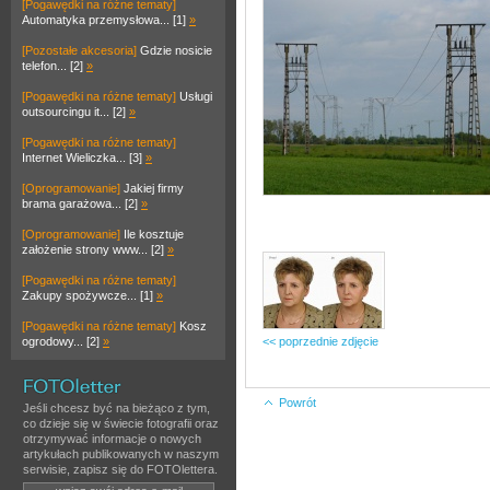
[Pogawędki na różne tematy]
Automatyka przemysłowa... [1]
»
[Pozostałe akcesoria]
Gdzie nosicie
telefon... [2]
»
[Pogawędki na różne tematy]
Usługi
outsourcingu it... [2]
»
[Pogawędki na różne tematy]
Internet Wieliczka... [3]
»
[Oprogramowanie]
Jakiej firmy
brama garażowa... [2]
»
[Oprogramowanie]
Ile kosztuje
założenie strony www... [2]
»
[Pogawędki na różne tematy]
Zakupy spożywcze... [1]
»
[Pogawędki na różne tematy]
Kosz
ogrodowy... [2]
»
<< poprzednie zdjęcie
Powrót
Jeśli chcesz być na bieżąco z tym,
co dzieje się w świecie fotografii oraz
otrzymywać informacje o nowych
artykułach publikowanych w naszym
serwisie, zapisz się do FOTOlettera.