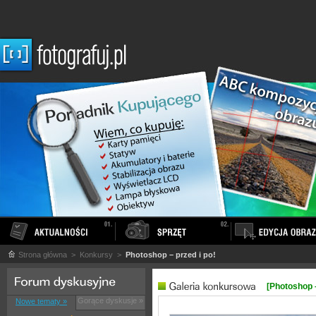
Strona główna
> Konkursy >
Photoshop – przed i po!
[Photoshop –
Gorące dyskusje »
Nowe tematy »