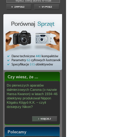
Czy wiesz, że ...
Do pierwszych aparatów
dalmierzowych Canona (o nazwie
Hansa Kwanon) w latach 1934–46
obiektywy produkował Nippon
Kōgaku Kōgyō K.K. – czyli
dzisiejszy Nikon?
Polecamy