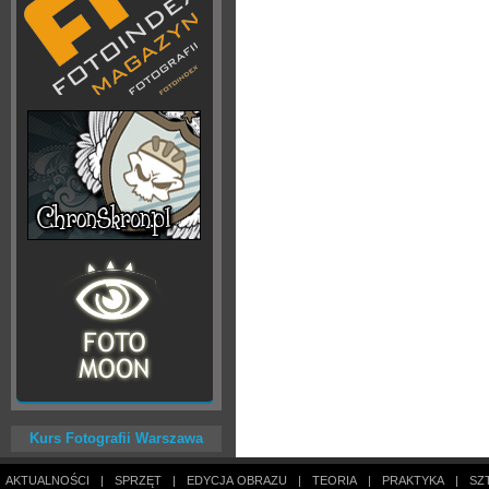
Kurs Fotografii Warszawa
AKTUALNOŚCI
|
SPRZĘT
|
EDYCJA OBRAZU
|
TEORIA
|
PRAKTYKA
|
SZ