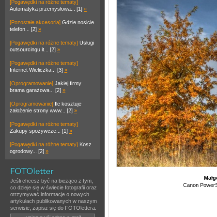
[Pogawędki na różne tematy]
Automatyka przemysłowa... [1]
»
[Pozostałe akcesoria]
Gdzie nosicie
telefon... [2]
»
[Pogawędki na różne tematy]
Usługi
outsourcingu it... [2]
»
[Pogawędki na różne tematy]
Internet Wieliczka... [3]
»
[Oprogramowanie]
Jakiej firmy
brama garażowa... [2]
»
[Oprogramowanie]
Ile kosztuje
założenie strony www... [2]
»
[Pogawędki na różne tematy]
Zakupy spożywcze... [1]
»
[Pogawędki na różne tematy]
Kosz
ogrodowy... [2]
»
Małg
Jeśli chcesz być na bieżąco z tym,
Canon PowerS
co dzieje się w świecie fotografii oraz
otrzymywać informacje o nowych
artykułach publikowanych w naszym
serwisie, zapisz się do FOTOlettera.