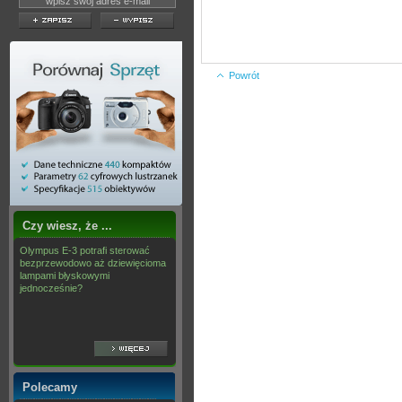
Powrót
Czy wiesz, że ...
Olympus E-3 potrafi sterować
bezprzewodowo aż dziewięcioma
lampami błyskowymi
jednocześnie?
Polecamy