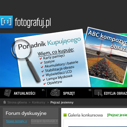
Strona główna
> Konkursy >
Pejzaż jesienny
[Pejzaż jesi
Gorące dyskusje »
Nowe tematy »