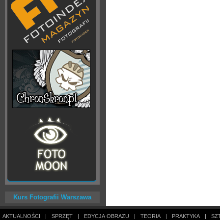
Kurs Fotografii Warszawa
AKTUALNOŚCI
|
SPRZĘT
|
EDYCJA OBRAZU
|
TEORIA
|
PRAKTYKA
|
SZ