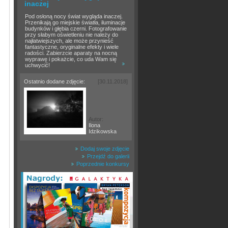
inaczej
Pod osłoną nocy świat wygląda inaczej.
Przenikają go miejskie światła, iluminacje
budynków i głębia czerni. Fotografowanie
przy słabym oświetleniu nie należy do
najłatwiejszych, ale może przynieść
fantastyczne, oryginalne efekty i wiele
radości. Zabierzcie aparaty na nocną
wyprawę i pokażcie, co uda Wam się
uchwycić!
Ostatnio dodane zdjęcie:
[30.11.2018]
Autor:
Ilona
Idzikowska
Dodaj swoje zdjęcie
Przejdź do galerii
Poprzednie konkursy