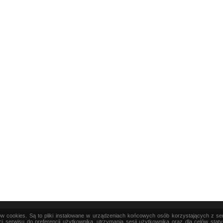
ków cookies. Są to pliki instalowane w urządzeniach końcowych osób korzystających z s
|
TEORIA
|
PRAKTYKA
|
SZTUKA
i serwisu do preferencji użytkownika, utrzymania sesji użytkownika oraz dla celów stat