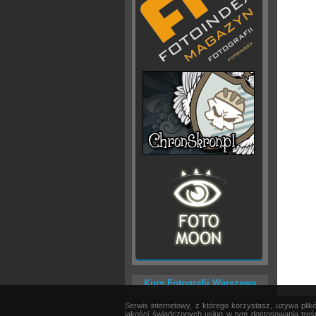
Kurs Fotografii Warszawa
Serwis internetowy, z którego korzystasz, używa pli
AKTUALNOŚCI
|
SPRZĘT
|
EDYCJA OBRAZU
jakości świadczonych usług w tym dostosowania treśc