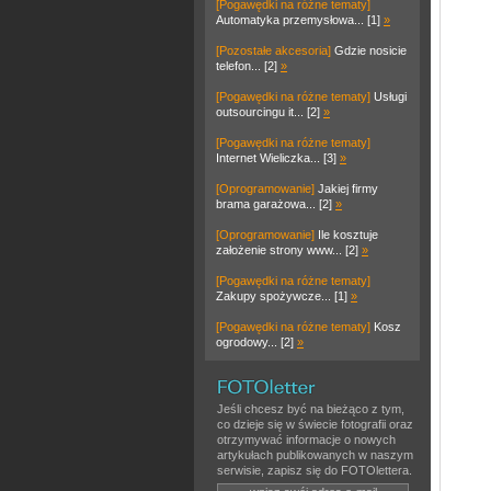
[Pogawędki na różne tematy]
Automatyka przemysłowa... [1]
»
[Pozostałe akcesoria]
Gdzie nosicie
telefon... [2]
»
[Pogawędki na różne tematy]
Usługi
outsourcingu it... [2]
»
[Pogawędki na różne tematy]
Internet Wieliczka... [3]
»
[Oprogramowanie]
Jakiej firmy
brama garażowa... [2]
»
[Oprogramowanie]
Ile kosztuje
założenie strony www... [2]
»
[Pogawędki na różne tematy]
Zakupy spożywcze... [1]
»
[Pogawędki na różne tematy]
Kosz
ogrodowy... [2]
»
Jeśli chcesz być na bieżąco z tym,
co dzieje się w świecie fotografii oraz
otrzymywać informacje o nowych
artykułach publikowanych w naszym
serwisie, zapisz się do FOTOlettera.