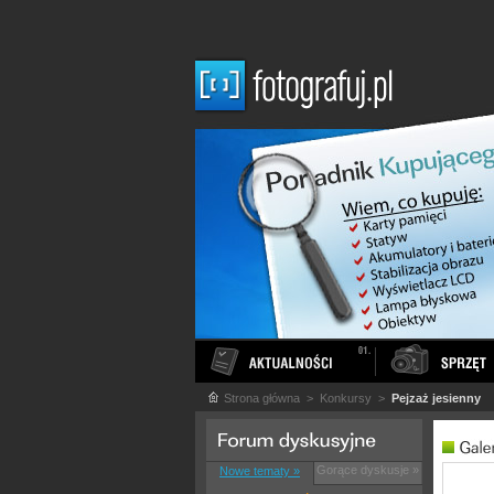
Strona główna
> Konkursy >
Pejzaż jesienny
Gorące dyskusje »
Nowe tematy »