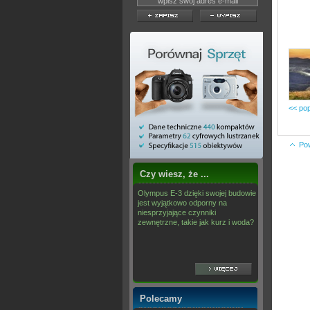
<< pop
Po
Czy wiesz, że ...
Olympus E-3 dzięki swojej budowie
jest wyjątkowo odporny na
niesprzyjające czynniki
zewnętrzne, takie jak kurz i woda?
Polecamy