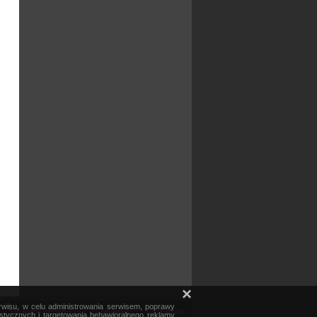
×
erwisu, w celu administrowania serwisem, poprawy
mapa serwisu
reklama
kontakt
ystycznych i targetowania behawioralnego reklamy