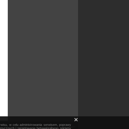
×
erwisu, w celu administrowania serwisem, poprawy
mapa serwisu
reklama
kontakt
ystycznych i targetowania behawioralnego reklamy