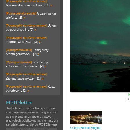
[Pogawędki na różne tematy]
Automatyka przemysłowa... [1]
»
[Pozostałe akcesoria]
Gdzie nosicie
telefon... [2]
»
[Pogawędki na różne tematy]
Usługi
outsourcingu it... [2]
»
[Pogawędki na różne tematy]
Internet Wieliczka... [3]
»
[Oprogramowanie]
Jakiej firmy
brama garażowa... [2]
»
[Oprogramowanie]
Ile kosztuje
założenie strony www... [2]
»
[Pogawędki na różne tematy]
Zakupy spożywcze... [1]
»
[Pogawędki na różne tematy]
Kosz
ogrodowy... [2]
»
N
J
Jeśli chcesz być na bieżąco z tym,
co dzieje się w świecie fotografii oraz
otrzymywać informacje o nowych
artykułach publikowanych w naszym
serwisie, zapisz się do FOTOlettera.
<< poprzednie zdjęcie