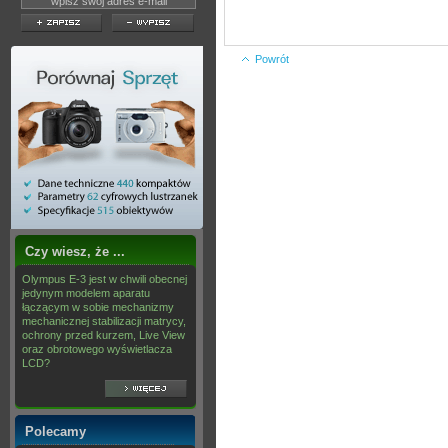
Powrót
Czy wiesz, że ...
Olympus E-3 jest w chwili obecnej
jedynym modelem aparatu
łączącym w sobie mechanizmy
mechanicznej stabilizacji matrycy,
ochrony przed kurzem, Live View
oraz obrotowego wyświetlacza
LCD?
Polecamy