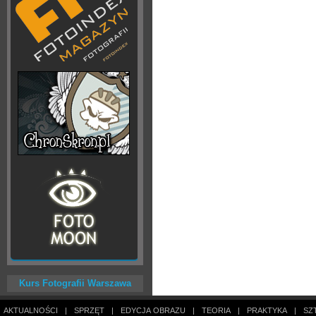
Kurs Fotografii Warszawa
AKTUALNOŚCI
|
SPRZĘT
|
EDYCJA OBRAZU
|
TEORIA
|
PRAKTYKA
|
SZ