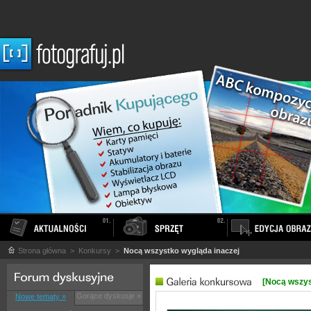
Strona główna
> Konkursy >
Nocą wszystko wygląda inaczej
[Nocą wszys
Gorące dyskusje »
Nowe tematy »