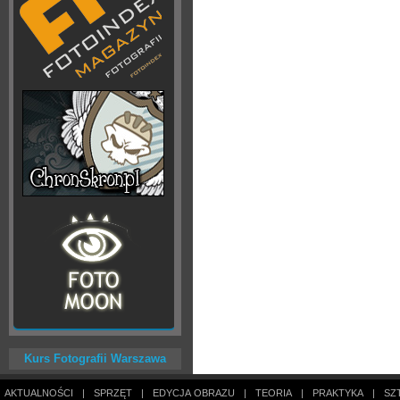
Kurs Fotografii Warszawa
AKTUALNOŚCI
|
SPRZĘT
|
EDYCJA OBRAZU
|
TEORIA
|
PRAKTYKA
|
SZ