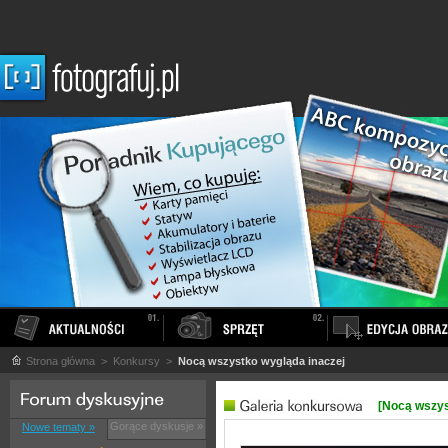
Strona główna
> Konkursy >
Nocą wszystko wygląda inaczej
[Nocą wszys
Gorące dyskusje »
Nowe tematy »