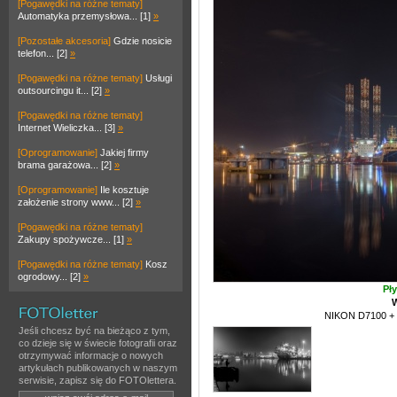
[Pogawędki na różne tematy]
Automatyka przemysłowa... [1]
»
[Pozostałe akcesoria]
Gdzie nosicie
telefon... [2]
»
[Pogawędki na różne tematy]
Usługi
outsourcingu it... [2]
»
[Pogawędki na różne tematy]
Internet Wieliczka... [3]
»
[Oprogramowanie]
Jakiej firmy
brama garażowa... [2]
»
[Oprogramowanie]
Ile kosztuje
założenie strony www... [2]
»
[Pogawędki na różne tematy]
Zakupy spożywcze... [1]
»
[Pogawędki na różne tematy]
Kosz
ogrodowy... [2]
»
Pły
W
NIKON D7100 + 
Jeśli chcesz być na bieżąco z tym,
co dzieje się w świecie fotografii oraz
otrzymywać informacje o nowych
artykułach publikowanych w naszym
serwisie, zapisz się do FOTOlettera.