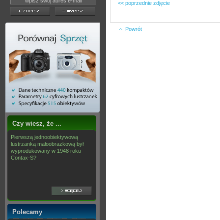
<< poprzednie zdjęcie
Powrót
Czy wiesz, że ...
Pierwszą jednoobiektywową
lustrzanką małoobrazkową był
wyprodukowany w 1948 roku
Contax-S?
Polecamy