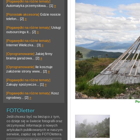
[Pogawędki na różne tematy]
Automatyka przemysłowa... [1]
»
[Pozostałe akcesoria]
Gdzie nosicie
telefon... [2]
»
[Pogawędki na różne tematy]
Usługi
outsourcingu it... [2]
»
[Pogawędki na różne tematy]
Internet Wieliczka... [3]
»
[Oprogramowanie]
Jakiej firmy
brama garażowa... [2]
»
[Oprogramowanie]
Ile kosztuje
założenie strony www... [2]
»
[Pogawędki na różne tematy]
Zakupy spożywcze... [1]
»
[Pogawędki na różne tematy]
Kosz
ogrodowy... [2]
»
Po
Jeśli chcesz być na bieżąco z tym,
co dzieje się w świecie fotografii oraz
otrzymywać informacje o nowych
artykułach publikowanych w naszym
serwisie, zapisz się do FOTOlettera.