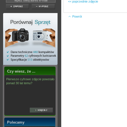
<< poprzednie zdjęcie
Powrót
Czy wiesz, że ...
Pierwsze cyfrowe zdjęcie powstało
ponad 30 lat temu?
Polecamy