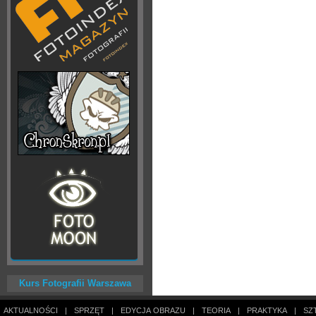
Kurs Fotografii Warszawa
AKTUALNOŚCI
|
SPRZĘT
|
EDYCJA OBRAZU
|
TEORIA
|
PRAKTYKA
|
SZ