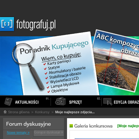
Strona główna
> Konkursy >
Moje najlepsze zdjęcia...
[Moje najleps
Gorące dyskusje »
Nowe tematy »