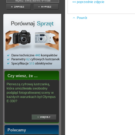
<< poprzednie zdjęcie
Powrót
Czy wiesz, że ...
Pierwszą cyfrową lustrzanką,
która umożliwiała swobodny
podgląd fotografowanej sceny w
każdych warunkach był Olympus
E-330?
Polecamy