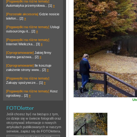
[Pogawędki na różne tematy]
Automatyka przemysłowa... [1]
»
[Pozostałe akcesoria]
Gdzie nosicie
telefon... [2]
»
[Pogawędki na różne tematy]
Usługi
outsourcingu it... [2]
»
[Pogawędki na różne tematy]
Internet Wieliczka... [3]
»
[Oprogramowanie]
Jakiej firmy
brama garażowa... [2]
»
[Oprogramowanie]
Ile kosztuje
założenie strony www... [2]
»
[Pogawędki na różne tematy]
Zakupy spożywcze... [1]
»
[Pogawędki na różne tematy]
Kosz
ogrodowy... [2]
»
Ut
Jeśli chcesz być na bieżąco z tym,
co dzieje się w świecie fotografii oraz
otrzymywać informacje o nowych
artykułach publikowanych w naszym
serwisie, zapisz się do FOTOlettera.