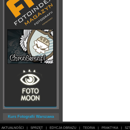
Kurs Fotografii Warszawa
AKTUALNOŚCI
|
SPRZĘT
|
EDYCJA OBRAZU
|
TEORIA
|
PRAKTYKA
|
SZ