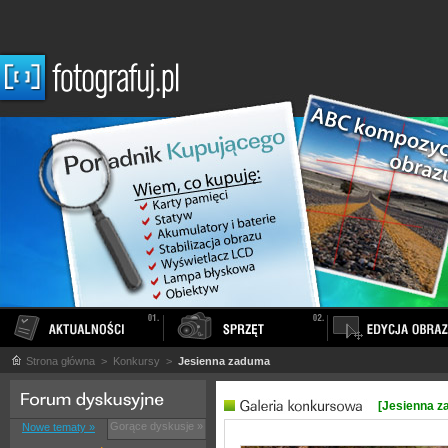
Strona główna
> Konkursy >
Jesienna zaduma
[Jesienna z
Gorące dyskusje »
Nowe tematy »