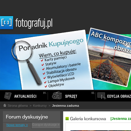
Strona główna
> Konkursy >
Jesienna zaduma
[Jesienna z
Gorące dyskusje »
Nowe tematy »