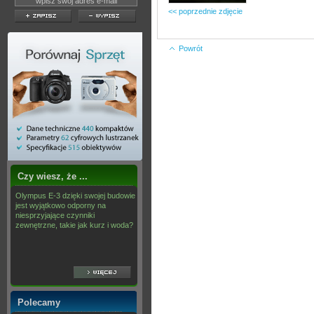
<< poprzednie zdjęcie
Powrót
Czy wiesz, że ...
Olympus E-3 dzięki swojej budowie
jest wyjątkowo odporny na
niesprzyjające czynniki
zewnętrzne, takie jak kurz i woda?
Polecamy