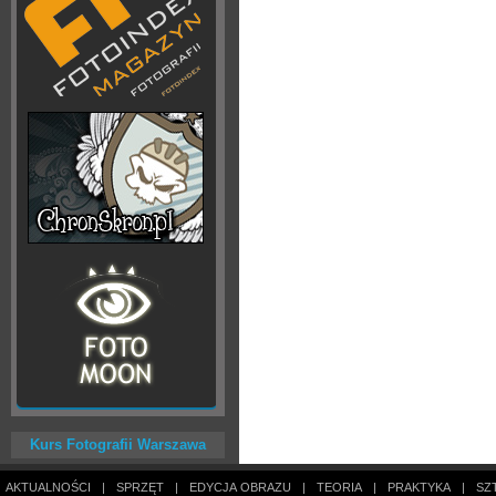
Kurs Fotografii Warszawa
AKTUALNOŚCI
|
SPRZĘT
|
EDYCJA OBRAZU
|
TEORIA
|
PRAKTYKA
|
SZ