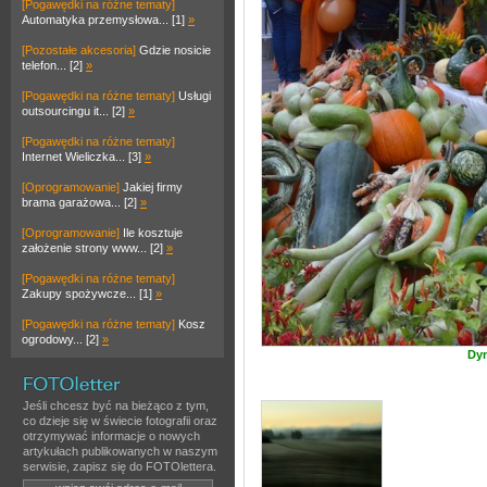
[Pogawędki na różne tematy]
Automatyka przemysłowa... [1]
»
[Pozostałe akcesoria]
Gdzie nosicie
telefon... [2]
»
[Pogawędki na różne tematy]
Usługi
outsourcingu it... [2]
»
[Pogawędki na różne tematy]
Internet Wieliczka... [3]
»
[Oprogramowanie]
Jakiej firmy
brama garażowa... [2]
»
[Oprogramowanie]
Ile kosztuje
założenie strony www... [2]
»
[Pogawędki na różne tematy]
Zakupy spożywcze... [1]
»
[Pogawędki na różne tematy]
Kosz
ogrodowy... [2]
»
Dyn
Jeśli chcesz być na bieżąco z tym,
co dzieje się w świecie fotografii oraz
otrzymywać informacje o nowych
artykułach publikowanych w naszym
serwisie, zapisz się do FOTOlettera.