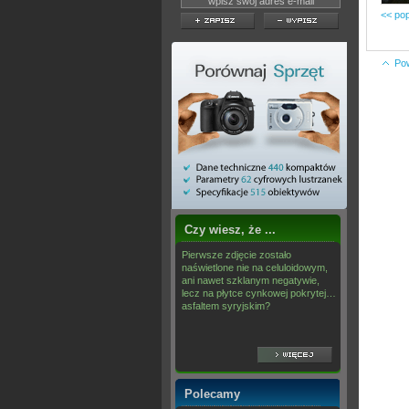
<< pop
Po
Czy wiesz, że ...
Pierwsze zdjęcie zostało
naświetlone nie na celuloidowym,
ani nawet szklanym negatywie,
lecz na płytce cynkowej pokrytej…
asfaltem syryjskim?
Polecamy