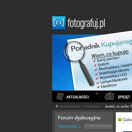
Strona główna
> Konkursy >
Jesień, to znów 
Gorące dyskusje »
Nowe tematy »