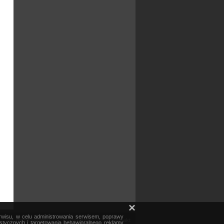
×
erwisu, w celu administrowania serwisem, poprawy
mapa serwisu
reklama
kontakt
ystycznych i targetowania behawioralnego reklamy