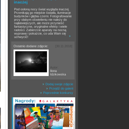
inaczej
Pod osłoną nocy świat wygląda inaczej.
Przenikają go miejskie światła, iluminacje
budynków i głębia czerni. Fotografowanie
przy słabym oświetleniu nie należy do
najłatwiejszych, ale może przynieść
fantastyczne, oryginalne efekty i wiele
radości. Zabierzcie aparaty na nocną
wyprawę i pokażcie, co uda Wam się
uchwycić!
Ostatnio dodane zdjęcie:
[30.11.2018]
Autor:
Ilona
Idzikowska
Dodaj swoje zdjęcie
Przejdź do galerii
Poprzednie konkursy