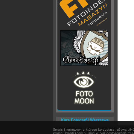
Kurs Fotografii Warszawa
Serwis internetowy, z którego korzystasz, używa pli
AKTUALNOŚCI
|
SPRZĘT
|
EDYCJA OBRAZU
jakości świadczonych usług w tym dostosowania treśc