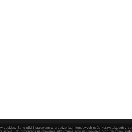
ków cookies. Są to pliki instalowane w urządzeniach końcowych osób korzystających z s
|
TEORIA
|
PRAKTYKA
|
SZTUKA
i serwisu do preferencji użytkownika, utrzymania sesji użytkownika oraz dla celów stat