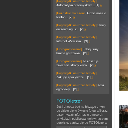
[Pogawędki na różne tematy]
Automatyka przemysłowa... [1]
»
[Pozostałe akcesoria]
Gdzie nosicie
telefon... [2]
»
[Pogawędki na różne tematy]
Usługi
outsourcingu it... [2]
»
[Pogawędki na różne tematy]
Internet Wieliczka... [3]
»
[Oprogramowanie]
Jakiej firmy
brama garażowa... [2]
»
[Oprogramowanie]
Ile kosztuje
założenie strony www... [2]
»
[Pogawędki na różne tematy]
Zakupy spożywcze... [1]
»
[Pogawędki na różne tematy]
Kosz
ogrodowy... [2]
»
Jeśli chcesz być na bieżąco z tym,
co dzieje się w świecie fotografii oraz
otrzymywać informacje o nowych
artykułach publikowanych w naszym
serwisie, zapisz się do FOTOlettera.