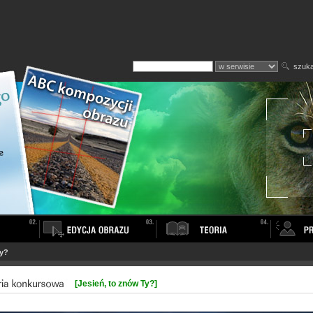
szuka
Ty?
[Jesień, to znów Ty?]