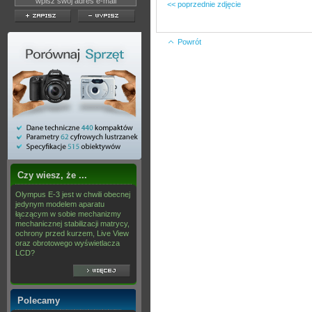
<< poprzednie zdjęcie
Powrót
Czy wiesz, że ...
Olympus E-3 jest w chwili obecnej
jedynym modelem aparatu
łączącym w sobie mechanizmy
mechanicznej stabilizacji matrycy,
ochrony przed kurzem, Live View
oraz obrotowego wyświetlacza
LCD?
Polecamy