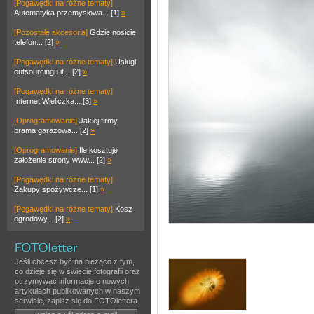
[Pogawędki na różne tematy]
Automatyka przemysłowa... [1]
»
[Pozostałe akcesoria]
Gdzie nosicie
telefon... [2]
»
[Pogawędki na różne tematy]
Usługi
outsourcingu it... [2]
»
[Pogawędki na różne tematy]
Internet Wieliczka... [3]
»
[Oprogramowanie]
Jakiej firmy
brama garażowa... [2]
»
[Oprogramowanie]
Ile kosztuje
założenie strony www... [2]
»
[Pogawędki na różne tematy]
Zakupy spożywcze... [1]
»
[Pogawędki na różne tematy]
Kosz
ogrodowy... [2]
»
Jeśli chcesz być na bieżąco z tym,
co dzieje się w świecie fotografii oraz
otrzymywać informacje o nowych
artykułach publikowanych w naszym
serwisie, zapisz się do FOTOlettera.