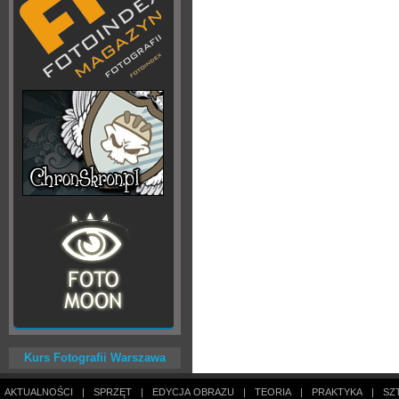
Kurs Fotografii Warszawa
AKTUALNOŚCI
|
SPRZĘT
|
EDYCJA OBRAZU
|
TEORIA
|
PRAKTYKA
|
SZ