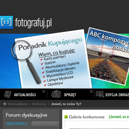
Strona główna
> Konkursy >
Jesień, to znów Ty?
[Jesień, to 
Gorące dyskusje »
Nowe tematy »