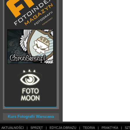
Kurs Fotografii Warszawa
AKTUALNOŚCI
|
SPRZĘT
|
EDYCJA OBRAZU
|
TEORIA
|
PRAKTYKA
|
SZ