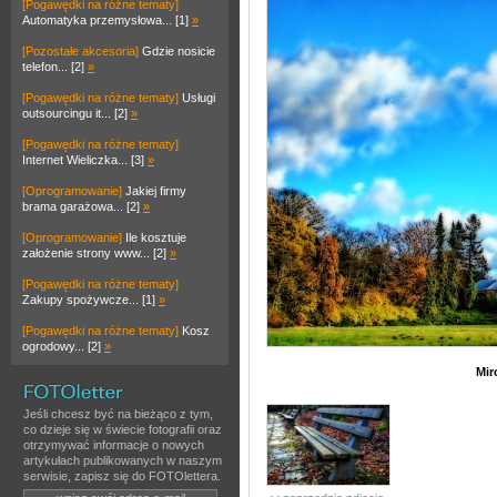
[Pogawędki na różne tematy]
Automatyka przemysłowa... [1]
»
[Pozostałe akcesoria]
Gdzie nosicie
telefon... [2]
»
[Pogawędki na różne tematy]
Usługi
outsourcingu it... [2]
»
[Pogawędki na różne tematy]
Internet Wieliczka... [3]
»
[Oprogramowanie]
Jakiej firmy
brama garażowa... [2]
»
[Oprogramowanie]
Ile kosztuje
założenie strony www... [2]
»
[Pogawędki na różne tematy]
Zakupy spożywcze... [1]
»
[Pogawędki na różne tematy]
Kosz
ogrodowy... [2]
»
Mir
Jeśli chcesz być na bieżąco z tym,
co dzieje się w świecie fotografii oraz
otrzymywać informacje o nowych
artykułach publikowanych w naszym
serwisie, zapisz się do FOTOlettera.