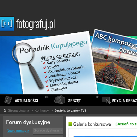
Strona główna
> Konkursy >
Jesień, to znów Ty?
[Jesień, to 
Gorące dyskusje »
Nowe tematy »