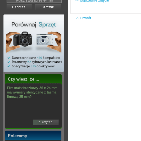
<< poprzednie zdjęcie
Powrót
Czy wiesz, że ...
Film małoobrazkowy 36 x 24 mm
ma wymiary identyczne z taśmą
filmową 35 mm?
Polecamy