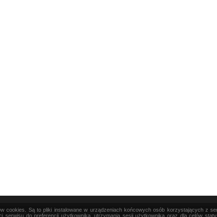
ków cookies. Są to pliki instalowane w urządzeniach końcowych osób korzystających z s
|
TEORIA
|
PRAKTYKA
|
SZTUKA
i serwisu do preferencji użytkownika, utrzymania sesji użytkownika oraz dla celów stat