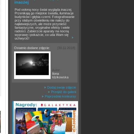
inaczej
Pod osłoną nocy świat wygląda inaczej.
Przenikają go miejskie światła, iluminacje
budynków i głębia czerni. Fotografowanie
przy słabym oświetleniu nie należy do
najłatwiejszych, ale może przynieść
fantastyczne, oryginalne efekty i wiele
radości. Zabierzcie aparaty na nocną
wyprawę i pokażcie, co uda Wam się
uchwycić!
Ostatnio dodane zdjęcie:
[30.11.2018]
Autor:
Ilona
Idzikowska
Dodaj swoje zdjęcie
Przejdź do galerii
Poprzednie konkursy