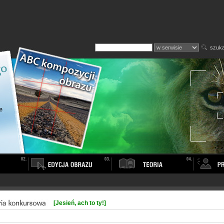
szuka
[Jesień, ach to ty!]