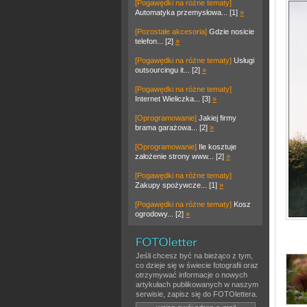
[Pogawędki na różne tematy]
Automatyka przemysłowa... [1]
»
[Pozostałe akcesoria]
Gdzie nosicie
telefon... [2]
»
[Pogawędki na różne tematy]
Usługi
outsourcingu it... [2]
»
[Pogawędki na różne tematy]
Internet Wieliczka... [3]
»
[Oprogramowanie]
Jakiej firmy
brama garażowa... [2]
»
[Oprogramowanie]
Ile kosztuje
założenie strony www... [2]
»
[Pogawędki na różne tematy]
Zakupy spożywcze... [1]
»
[Pogawędki na różne tematy]
Kosz
ogrodowy... [2]
»
Jeśli chcesz być na bieżąco z tym,
co dzieje się w świecie fotografii oraz
otrzymywać informacje o nowych
artykułach publikowanych w naszym
serwisie, zapisz się do FOTOlettera.