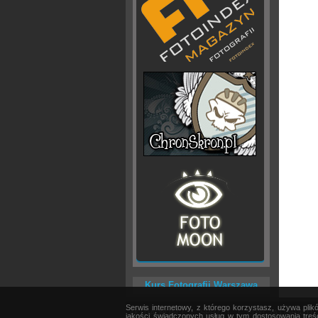
Kurs Fotografii Warszawa
Serwis internetowy, z którego korzystasz, używa pli
AKTUALNOŚCI
|
SPRZĘT
|
EDYCJA OBRAZU
jakości świadczonych usług w tym dostosowania treśc