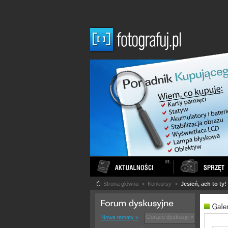
Strona główna
> Konkursy >
Jesień, ach to ty!
Gorące dyskusje »
Nowe tematy »