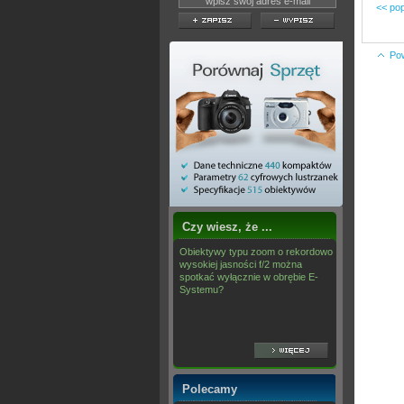
<< pop
Po
Czy wiesz, że ...
Obiektywy typu zoom o rekordowo
wysokiej jasności f/2 można
spotkać wyłącznie w obrębie E-
Systemu?
Polecamy