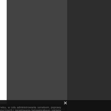
×
erwisu, w celu administrowania serwisem, poprawy
mapa serwisu
reklama
kontakt
ystycznych i targetowania behawioralnego reklamy