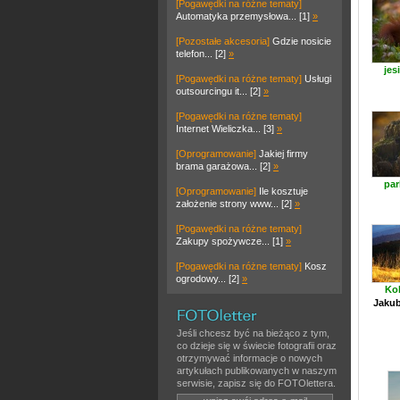
[Pogawędki na różne tematy]
Automatyka przemysłowa... [1]
»
[Pozostałe akcesoria]
Gdzie nosicie
telefon... [2]
»
jes
[Pogawędki na różne tematy]
Usługi
outsourcingu it... [2]
»
[Pogawędki na różne tematy]
Internet Wieliczka... [3]
»
[Oprogramowanie]
Jakiej firmy
brama garażowa... [2]
»
par
[Oprogramowanie]
Ile kosztuje
założenie strony www... [2]
»
[Pogawędki na różne tematy]
Zakupy spożywcze... [1]
»
[Pogawędki na różne tematy]
Kosz
ogrodowy... [2]
»
Kol
Jakub
Jeśli chcesz być na bieżąco z tym,
co dzieje się w świecie fotografii oraz
otrzymywać informacje o nowych
artykułach publikowanych w naszym
serwisie, zapisz się do FOTOlettera.