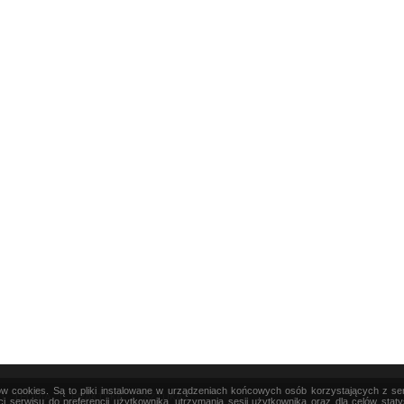
ków cookies. Są to pliki instalowane w urządzeniach końcowych osób korzystających z s
|
TEORIA
|
PRAKTYKA
|
SZTUKA
i serwisu do preferencji użytkownika, utrzymania sesji użytkownika oraz dla celów stat