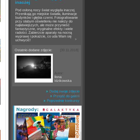
inaczej
Pod osłoną nocy świat wygląda inaczej.
Przenikają go miejskie światła, iluminacje
budynków i głębia czerni. Fotografowanie
przy słabym oświetleniu nie należy do
najłatwiejszych, ale może przynieść
fantastyczne, oryginalne efekty i wiele
radości. Zabierzcie aparaty na nocną
wyprawę i pokażcie, co uda Wam się
uchwycić!
Ostatnio dodane zdjęcie:
[30.11.2018]
Autor:
Ilona
Idzikowska
Dodaj swoje zdjęcie
Przejdź do galerii
Poprzednie konkursy