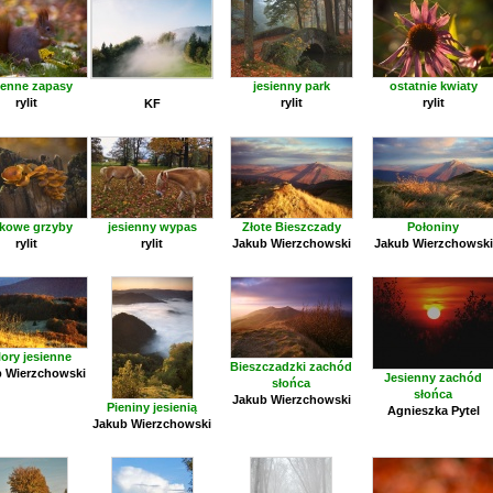
ienne zapasy
jesienny park
ostatnie kwiaty
rylit
rylit
rylit
KF
kowe grzyby
jesienny wypas
Złote Bieszczady
Połoniny
rylit
rylit
Jakub Wierzchowski
Jakub Wierzchowski
ory jesienne
Bieszczadzki zachód
 Wierzchowski
Jesienny zachód
słońca
słońca
Jakub Wierzchowski
Pieniny jesienią
Agnieszka Pytel
Jakub Wierzchowski