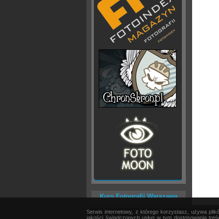
Kurs Fotografii Warszawa
Serwis internetowy, z którego korzystasz, używa pli
AKTUALNOŚCI
|
SPRZĘT
|
EDYCJA OBRAZU
jakości świadczonych usług w tym dostosowania treśc