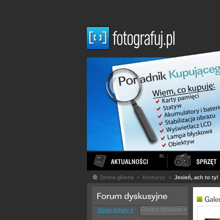
Strona główna
> Konkursy >
Jesień, ach to ty!
Gorące dyskusje »
Nowe tematy »