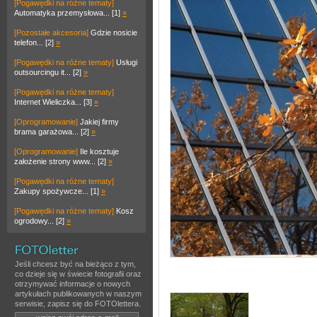
[Pogawędki na różne tematy]
Automatyka przemysłowa... [1]
»
[Pozostałe akcesoria]
Gdzie nosicie
telefon... [2]
»
[Pogawędki na różne tematy]
Usługi
outsourcingu it... [2]
»
[Pogawędki na różne tematy]
Internet Wieliczka... [3]
»
[Oprogramowanie]
Jakiej firmy
brama garażowa... [2]
»
[Oprogramowanie]
Ile kosztuje
założenie strony www... [2]
»
[Pogawędki na różne tematy]
Zakupy spożywcze... [1]
»
[Pogawędki na różne tematy]
Kosz
ogrodowy... [2]
»
Jeśli chcesz być na bieżąco z tym,
co dzieje się w świecie fotografii oraz
otrzymywać informacje o nowych
artykułach publikowanych w naszym
serwisie, zapisz się do FOTOlettera.