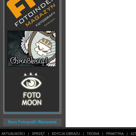
Kurs Fotografii Warszawa
AKTUALNOŚCI
|
SPRZĘT
|
EDYCJA OBRAZU
|
TEORIA
|
PRAKTYKA
|
SZ