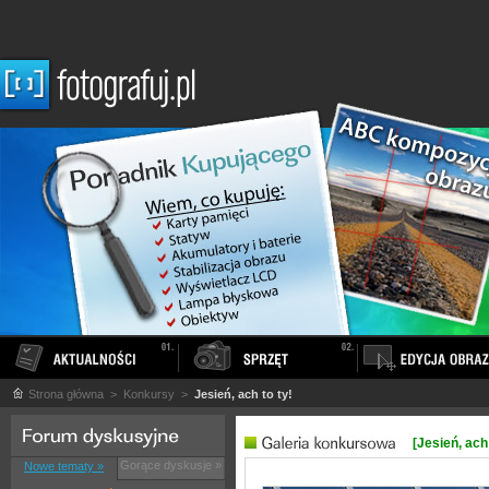
Strona główna
> Konkursy >
Jesień, ach to ty!
[Jesień, ach 
Gorące dyskusje »
Nowe tematy »