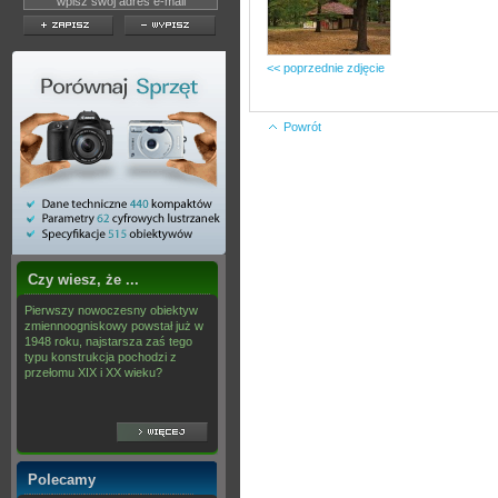
<< poprzednie zdjęcie
Powrót
Czy wiesz, że ...
Pierwszy nowoczesny obiektyw
zmiennoogniskowy powstał już w
1948 roku, najstarsza zaś tego
typu konstrukcja pochodzi z
przełomu XIX i XX wieku?
Polecamy