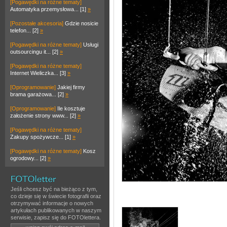
[Pogawędki na różne tematy]
Automatyka przemysłowa... [1]
»
[Pozostałe akcesoria]
Gdzie nosicie
telefon... [2]
»
[Pogawędki na różne tematy]
Usługi
outsourcingu it... [2]
»
[Pogawędki na różne tematy]
Internet Wieliczka... [3]
»
[Oprogramowanie]
Jakiej firmy
brama garażowa... [2]
»
[Oprogramowanie]
Ile kosztuje
założenie strony www... [2]
»
[Pogawędki na różne tematy]
Zakupy spożywcze... [1]
»
[Pogawędki na różne tematy]
Kosz
ogrodowy... [2]
»
Jeśli chcesz być na bieżąco z tym,
co dzieje się w świecie fotografii oraz
otrzymywać informacje o nowych
artykułach publikowanych w naszym
serwisie, zapisz się do FOTOlettera.