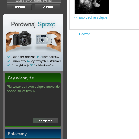
<< poprzednie zdjęcie
Powrót
Czy wiesz, że ...
Pierwsze cyfrowe zdjęcie powstało
ponad 30 lat temu?
Polecamy