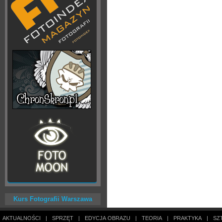
Kurs Fotografii Warszawa
AKTUALNOŚCI
|
SPRZĘT
|
EDYCJA OBRAZU
|
TEORIA
|
PRAKTYKA
|
SZ