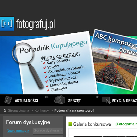
Strona główna
> Konkursy >
Fotografia na sportowo!
[Fotografia 
Gorące dyskusje »
Nowe tematy »