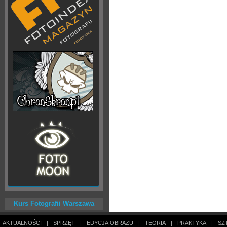
Kurs Fotografii Warszawa
AKTUALNOŚCI
|
SPRZĘT
|
EDYCJA OBRAZU
|
TEORIA
|
PRAKTYKA
|
SZ