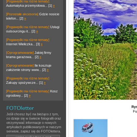
[Pogawędki na różne tematy]
Automatyka przemysłowa... [1]
»
[Pozostałe akcesoria]
Gdzie nosicie
telefon... [2]
»
[Pogawędki na różne tematy]
Usługi
outsourcingu it... [2]
»
[Pogawędki na różne tematy]
Internet Wieliczka... [3]
»
[Oprogramowanie]
Jakiej firmy
brama garażowa... [2]
»
[Oprogramowanie]
Ile kosztuje
założenie strony www... [2]
»
[Pogawędki na różne tematy]
Zakupy spożywcze... [1]
»
[Pogawędki na różne tematy]
Kosz
ogrodowy... [2]
»
Rys
Fu
Jeśli chcesz być na bieżąco z tym,
co dzieje się w świecie fotografii oraz
otrzymywać informacje o nowych
artykułach publikowanych w naszym
serwisie, zapisz się do FOTOlettera.