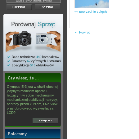
<< poprzednie zdjęcie
Powrót
Czy wiesz, że ...
Olympus E-3 jest w chwili obecnej
jedynym modelem aparatu
łączącym w sobie mechanizmy
mechanicznej stabilizacji matrycy,
ochrony przed kurzem, Live View
oraz obrotowego wyświetlacza
LCD?
Polecamy