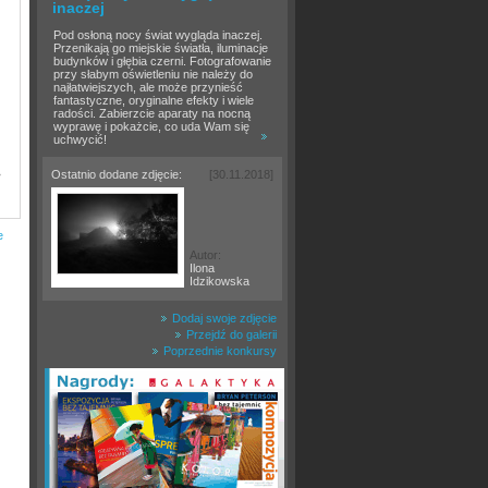
inaczej
Pod osłoną nocy świat wygląda inaczej.
Przenikają go miejskie światła, iluminacje
budynków i głębia czerni. Fotografowanie
przy słabym oświetleniu nie należy do
najłatwiejszych, ale może przynieść
fantastyczne, oryginalne efekty i wiele
radości. Zabierzcie aparaty na nocną
wyprawę i pokażcie, co uda Wam się
uchwycić!
»
Ostatnio dodane zdjęcie:
[30.11.2018]
e
Autor:
Ilona
Idzikowska
Dodaj swoje zdjęcie
Przejdź do galerii
Poprzednie konkursy