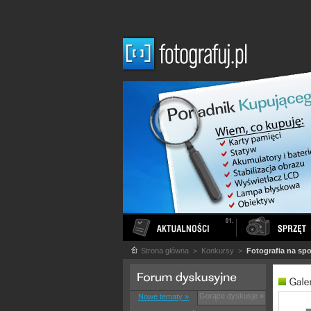
Strona główna
> Konkursy >
Fotografia na sp
Gorące dyskusje »
Nowe tematy »