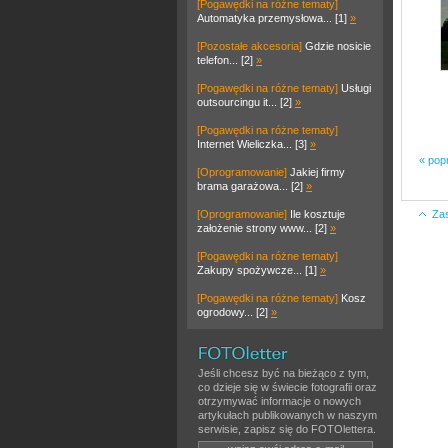
[Pogawędki na różne tematy]
Automatyka przemysłowa... [1]
»
[Pozostałe akcesoria]
Gdzie nosicie
telefon... [2]
»
[Pogawędki na różne tematy]
Usługi
outsourcingu it... [2]
»
[Pogawędki na różne tematy]
Internet Wieliczka... [3]
»
« pop
[Oprogramowanie]
Jakiej firmy
brama garażowa... [2]
»
[Oprogramowanie]
Ile kosztuje
Za
założenie strony www... [2]
»
[Pogawędki na różne tematy]
Zakupy spożywcze... [1]
»
[Pogawędki na różne tematy]
Kosz
ogrodowy... [2]
»
Jeśli chcesz być na bieżąco z tym,
co dzieje się w świecie fotografii oraz
otrzymywać informacje o nowych
artykułach publikowanych w naszym
serwisie, zapisz się do FOTOlettera.