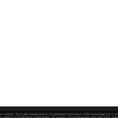
ków cookies. Są to pliki instalowane w urządzeniach końcowych osób korzystających z s
|
TEORIA
|
PRAKTYKA
|
SZTUKA
i serwisu do preferencji użytkownika, utrzymania sesji użytkownika oraz dla celów stat