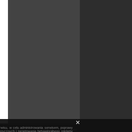
×
erwisu, w celu administrowania serwisem, poprawy
mapa serwisu
reklama
kontakt
ystycznych i targetowania behawioralnego reklamy