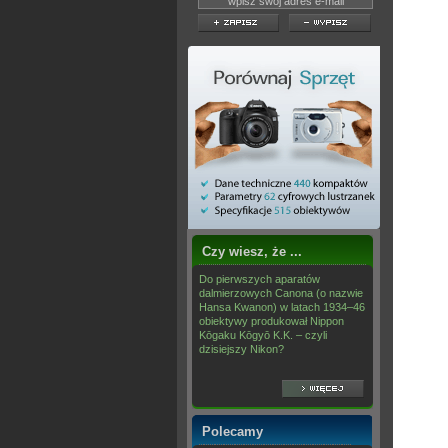
Czy wiesz, że ...
Do pierwszych aparatów
dalmierzowych Canona (o nazwie
Hansa Kwanon) w latach 1934–46
obiektywy produkował Nippon
Kōgaku Kōgyō K.K. – czyli
dzisiejszy Nikon?
Polecamy