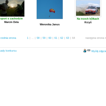
sport o zachodzie
Na trzech kółkach
Marcin Dela
Krzyś
Weronika Janus
rzednia strona
1
|
...
|
58
|
59
|
60
|
61
|
62
|
63
|
64
następna strona 
sady konkursu
Wyślij zdjęci