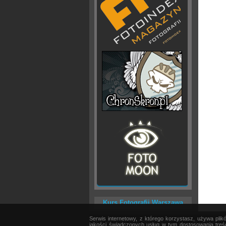
Kurs Fotografii Warszawa
Serwis internetowy, z którego korzystasz, używa pli
AKTUALNOŚCI
|
SPRZĘT
|
EDYCJA OBRAZU
jakości świadczonych usług w tym dostosowania treśc