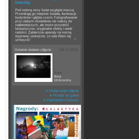
inaczej
Pod osłoną nocy świat wygląda inaczej.
Przenikają go miejskie światła, iluminacje
budynków i głębia czerni. Fotografowanie
przy słabym oświetleniu nie należy do
najłatwiejszych, ale może przynieść
fantastyczne, oryginalne efekty i wiele
radości. Zabierzcie aparaty na nocną
wyprawę i pokażcie, co uda Wam się
uchwycić!
Ostatnio dodane zdjęcie:
[30.11.2018]
Autor:
Ilona
Idzikowska
Dodaj swoje zdjęcie
Przejdź do galerii
Poprzednie konkursy