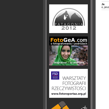
Ja
o, jes