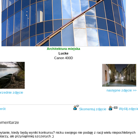
Architektura miejska
Lucke
Canon 400D
następne zdjęcie >>
rzednie zdjęcie
wrót
Wyślij zdjęci
Skomentuj zdjęcie
tanie, kiedy będą wyniki konkursu? nicku swojego nie podaję z racji wielu niepochlebnych
arzy, ale przynajmniej szczerych ;)