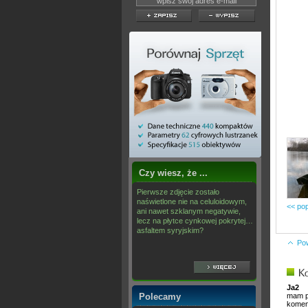
Czy wiesz, że ...
Pierwsze zdjęcie zostało
naświetlone nie na celuloidowym,
<< pop
ani nawet szklanym negatywie,
lecz na płytce cynkowej pokrytej…
asfaltem syryjskim?
Po
Ja2
Polecamy
mam py
koment