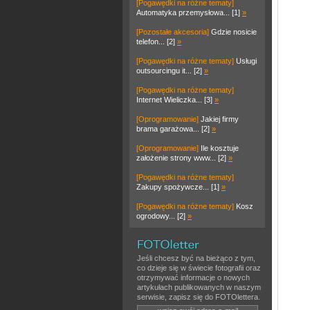
[Pogawędki na różne tematy]
Automatyka przemysłowa... [1]
»
[Pozostałe akcesoria]
Gdzie nosicie
telefon... [2]
»
[Pogawędki na różne tematy]
Usługi
outsourcingu it... [2]
»
[Pogawędki na różne tematy]
Internet Wieliczka... [3]
»
[Oprogramowanie]
Jakiej firmy
brama garażowa... [2]
»
[Oprogramowanie]
Ile kosztuje
założenie strony www... [2]
»
[Pogawędki na różne tematy]
Zakupy spożywcze... [1]
»
[Pogawędki na różne tematy]
Kosz
ogrodowy... [2]
»
Jeśli chcesz być na bieżąco z tym,
co dzieje się w świecie fotografii oraz
otrzymywać informacje o nowych
artykułach publikowanych w naszym
serwisie, zapisz się do FOTOlettera.