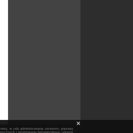
×
erwisu, w celu administrowania serwisem, poprawy
mapa serwisu
reklama
kontakt
ystycznych i targetowania behawioralnego reklamy