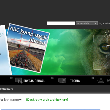
szuka
chitektury
[Dyskretny urok architektury]