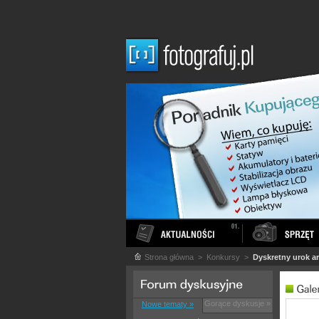
Strona główna
> Konkursy >
Dyskretny urok ar
Gorące dyskusje »
Nowe tematy »