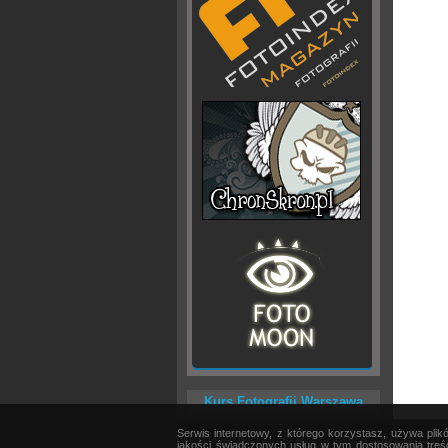
Kurs Fotografii Warszawa
Serwis internetowy, z którego korzystasz, używa pli
AKTUALNOŚCI
|
SPRZĘT
|
EDYCJA OBRAZU
jakości świadczonych usług w tym dostosowania treśc