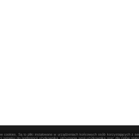
ków cookies. Są to pliki instalowane w urządzeniach końcowych osób korzystających z s
|
TEORIA
|
PRAKTYKA
|
SZTUKA
i serwisu do preferencji użytkownika, utrzymania sesji użytkownika oraz dla celów stat