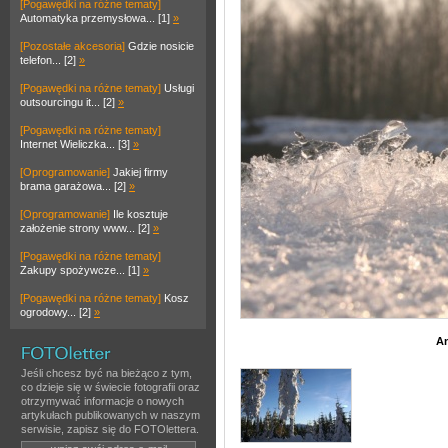
[Pogawędki na różne tematy]
Automatyka przemysłowa... [1]
»
[Pozostałe akcesoria]
Gdzie nosicie
telefon... [2]
»
[Pogawędki na różne tematy]
Usługi
outsourcingu it... [2]
»
[Pogawędki na różne tematy]
Internet Wieliczka... [3]
»
[Oprogramowanie]
Jakiej firmy
brama garażowa... [2]
»
[Oprogramowanie]
Ile kosztuje
założenie strony www... [2]
»
[Pogawędki na różne tematy]
Zakupy spożywcze... [1]
»
[Pogawędki na różne tematy]
Kosz
ogrodowy... [2]
»
An
Jeśli chcesz być na bieżąco z tym,
co dzieje się w świecie fotografii oraz
otrzymywać informacje o nowych
artykułach publikowanych w naszym
serwisie, zapisz się do FOTOlettera.