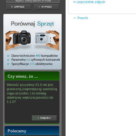
<< poprzednie zdjęcie
Powrót
Czy wiesz, że ...
Wartość przysłony f/1.0 nie jest
graniczną (najmniejszą) wartością
ciągu przysłon, i że istnieją
obiektywy większej jasności niż
1:1.0?
Polecamy