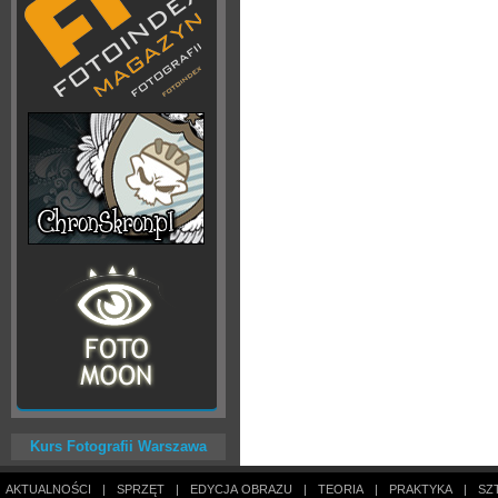
Kurs Fotografii Warszawa
AKTUALNOŚCI
|
SPRZĘT
|
EDYCJA OBRAZU
|
TEORIA
|
PRAKTYKA
|
SZ