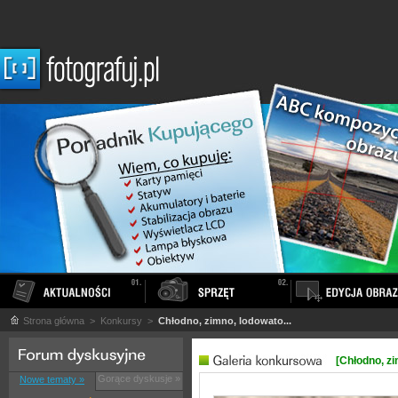
Strona główna
> Konkursy >
Chłodno, zimno, lodowato...
[Chłodno, zi
Gorące dyskusje »
Nowe tematy »