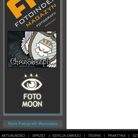
Kurs Fotografii Warszawa
AKTUALNOŚCI
|
SPRZĘT
|
EDYCJA OBRAZU
|
TEORIA
|
PRAKTYKA
|
SZ