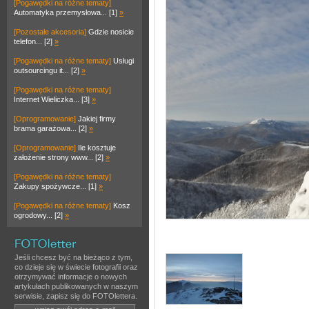
[Pogawędki na różne tematy]
Automatyka przemysłowa... [1]
»
[Pozostałe akcesoria]
Gdzie nosicie
telefon... [2]
»
[Pogawędki na różne tematy]
Usługi
outsourcingu it... [2]
»
[Pogawędki na różne tematy]
Internet Wieliczka... [3]
»
[Oprogramowanie]
Jakiej firmy
brama garażowa... [2]
»
[Oprogramowanie]
Ile kosztuje
założenie strony www... [2]
»
[Pogawędki na różne tematy]
Zakupy spożywcze... [1]
»
[Pogawędki na różne tematy]
Kosz
ogrodowy... [2]
»
Jeśli chcesz być na bieżąco z tym,
co dzieje się w świecie fotografii oraz
otrzymywać informacje o nowych
artykułach publikowanych w naszym
serwisie, zapisz się do FOTOlettera.