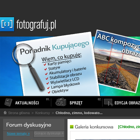
Strona główna
> Konkursy >
Chłodno, zimno, lodowato...
[Chłodno, zi
Gorące dyskusje »
Nowe tematy »