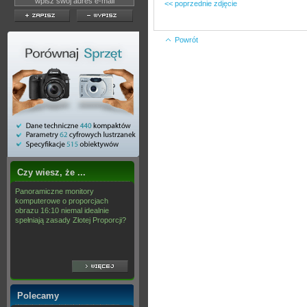
<< poprzednie zdjęcie
Powrót
Czy wiesz, że ...
Panoramiczne monitory
komputerowe o proporcjach
obrazu 16:10 niemal idealnie
spełniają zasady Złotej Proporcji?
Polecamy