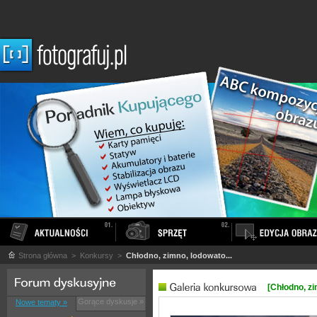
Strona główna
> Konkursy >
Chłodno, zimno, lodowato...
[Chłodno, zi
Gorące dyskusje »
Nowe tematy »