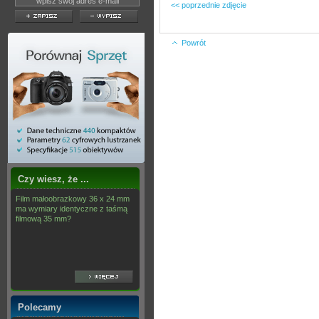
<< poprzednie zdjęcie
Powrót
Czy wiesz, że ...
Film małoobrazkowy 36 x 24 mm
ma wymiary identyczne z taśmą
filmową 35 mm?
Polecamy