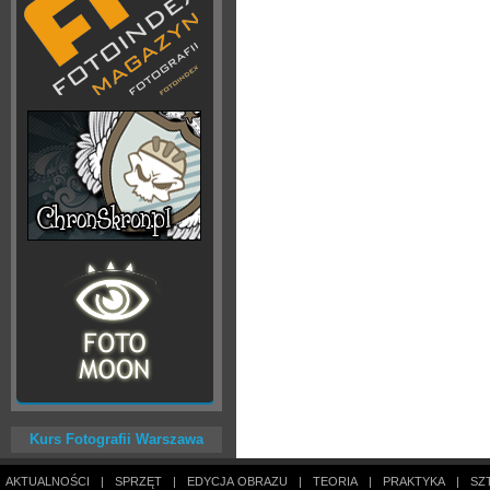
Kurs Fotografii Warszawa
AKTUALNOŚCI
|
SPRZĘT
|
EDYCJA OBRAZU
|
TEORIA
|
PRAKTYKA
|
SZ