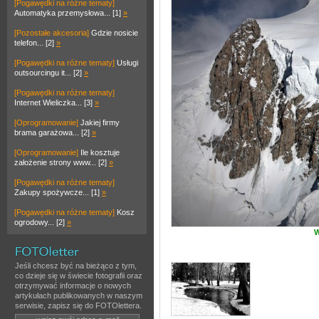
[Pogawędki na różne tematy]
Automatyka przemysłowa... [1]
»
[Pozostałe akcesoria]
Gdzie nosicie
telefon... [2]
»
[Pogawędki na różne tematy]
Usługi
outsourcingu it... [2]
»
[Pogawędki na różne tematy]
Internet Wieliczka... [3]
»
[Oprogramowanie]
Jakiej firmy
brama garażowa... [2]
»
[Oprogramowanie]
Ile kosztuje
założenie strony www... [2]
»
[Pogawędki na różne tematy]
Zakupy spożywcze... [1]
»
[Pogawędki na różne tematy]
Kosz
ogrodowy... [2]
»
W
Jeśli chcesz być na bieżąco z tym,
co dzieje się w świecie fotografii oraz
otrzymywać informacje o nowych
artykułach publikowanych w naszym
serwisie, zapisz się do FOTOlettera.