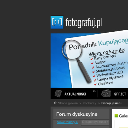
Strona główna
> Konkursy >
Barwy jesieni
Gorące dyskusje »
Nowe tematy »