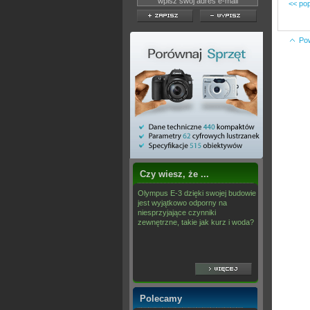
<< pop
Po
Czy wiesz, że ...
Olympus E-3 dzięki swojej budowie
jest wyjątkowo odporny na
niesprzyjające czynniki
zewnętrzne, takie jak kurz i woda?
Polecamy