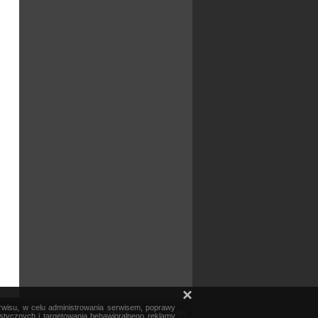
×
erwisu, w celu administrowania serwisem, poprawy
mapa serwisu
reklama
kontakt
ystycznych i targetowania behawioralnego reklamy