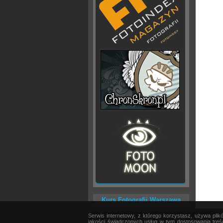
Kurs Fotografii Warszawa
Serwis internetowy, z którego korzystasz, używa pli
AKTUALNOŚCI
|
SPRZĘT
|
EDYCJA OBRAZU
jakości świadczonych usług w tym dostosowania treśc