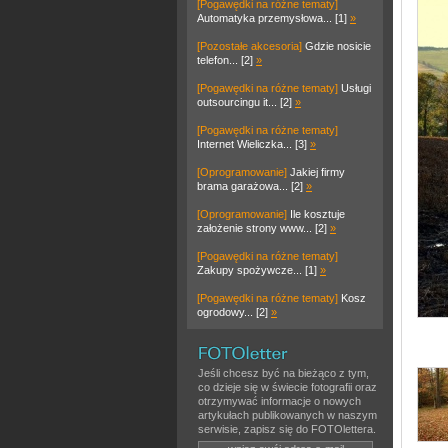
[Pogawędki na różne tematy]
Automatyka przemysłowa... [1]
»
[Pozostałe akcesoria]
Gdzie nosicie
telefon... [2]
»
[Pogawędki na różne tematy]
Usługi
outsourcingu it... [2]
»
[Pogawędki na różne tematy]
Internet Wieliczka... [3]
»
[Oprogramowanie]
Jakiej firmy
brama garażowa... [2]
»
[Oprogramowanie]
Ile kosztuje
założenie strony www... [2]
»
[Pogawędki na różne tematy]
Zakupy spożywcze... [1]
»
[Pogawędki na różne tematy]
Kosz
ogrodowy... [2]
»
Jeśli chcesz być na bieżąco z tym,
co dzieje się w świecie fotografii oraz
otrzymywać informacje o nowych
artykułach publikowanych w naszym
serwisie, zapisz się do FOTOlettera.