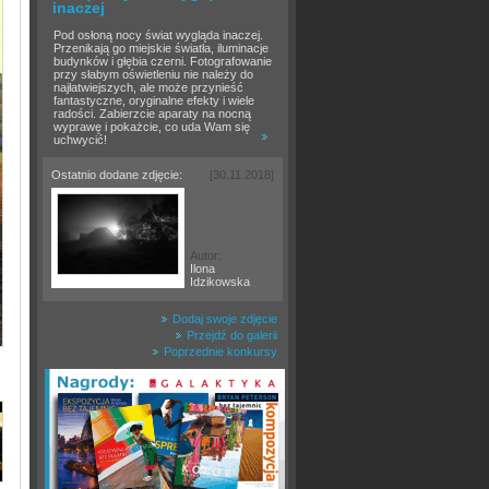
inaczej
Pod osłoną nocy świat wygląda inaczej.
Przenikają go miejskie światła, iluminacje
budynków i głębia czerni. Fotografowanie
przy słabym oświetleniu nie należy do
najłatwiejszych, ale może przynieść
fantastyczne, oryginalne efekty i wiele
radości. Zabierzcie aparaty na nocną
wyprawę i pokażcie, co uda Wam się
uchwycić!
Ostatnio dodane zdjęcie:
[30.11.2018]
Autor:
Ilona
Idzikowska
Dodaj swoje zdjęcie
Przejdź do galerii
Poprzednie konkursy