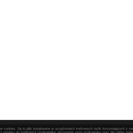
ków cookies. Są to pliki instalowane w urządzeniach końcowych osób korzystających z s
|
TEORIA
|
PRAKTYKA
|
SZTUKA
i serwisu do preferencji użytkownika, utrzymania sesji użytkownika oraz dla celów stat