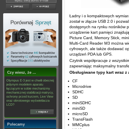
Ładny i o kompaktowych wymiar
został w złącze USB 2.0 i pozwa
dostępnych na rynku nośników p
urządzenie kart pamięci znajdują
Picture Card, Memory Stick, min
Multi-Card Reader M3 można wię
cyfrowych, ale także dodawać 
urządzeń PDA lub GPS.
Czytnik współpracuje z wszystki
zapewniając maksymalny transfe
Obsługiwane typy kart wraz 
Czy wiesz, że ...
Olympus E-3 jest w chwili obecnej
CF
jedynym modelem aparatu
Microdrive
łączącym w sobie mechanizmy
SDHC
mechanicznej stabilizacji matrycy,
ochrony przed kurzem, Live View
SD
oraz obrotowego wyświetlacza
miniSDHC
LCD?
miniSD
microSD
TransFlash
Polecamy
MMCplus