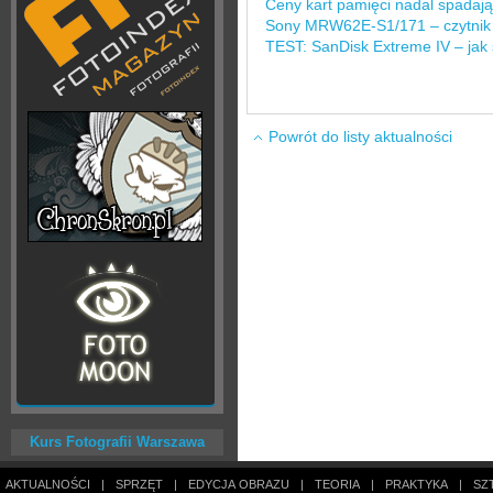
Ceny kart pamięci nadal spadają
Sony MRW62E-S1/171 – czytnik 
TEST: SanDisk Extreme IV – jak
Powrót do listy aktualności
Kurs Fotografii Warszawa
AKTUALNOŚCI
|
SPRZĘT
|
EDYCJA OBRAZU
|
TEORIA
|
PRAKTYKA
|
SZ