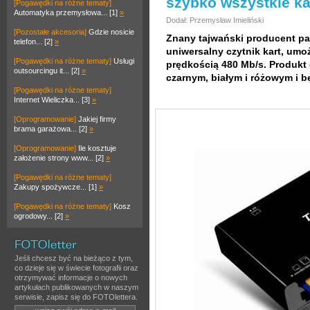
szybko wszystkie ka
[Pogawędki na różne tematy]
Automatyka przemysłowa... [1]
»
Dodał: Przemysław Imieliński
[Pozostałe akcesoria]
Gdzie nosicie
Znany tajwański producent p
telefon... [2]
»
uniwersalny czytnik kart, umo
[Pogawędki na różne tematy]
Usługi
prędkością 480 Mb/s. Produkt 
outsourcingu it... [2]
»
czarnym, białym i różowym i b
[Pogawędki na różne tematy]
Internet Wieliczka... [3]
»
[Oprogramowanie]
Jakiej firmy
brama garażowa... [2]
»
[Oprogramowanie]
Ile kosztuje
założenie strony www... [2]
»
[Pogawędki na różne tematy]
Zakupy spożywcze... [1]
»
[Pogawędki na różne tematy]
Kosz
ogrodowy... [2]
»
Jeśli chcesz być na bieżąco z tym,
co dzieje się w świecie fotografii oraz
otrzymywać informacje o nowych
artykułach publikowanych w naszym
serwisie, zapisz się do FOTOlettera.