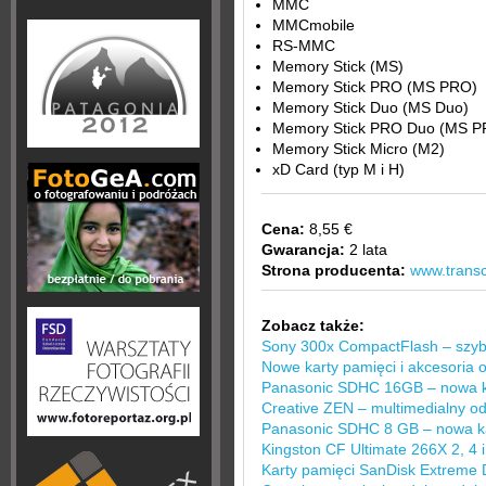
MMC
MMCmobile
RS-MMC
Memory Stick (MS)
Memory Stick PRO (MS PRO)
Memory Stick Duo (MS Duo)
Memory Stick PRO Duo (MS P
Memory Stick Micro (M2)
xD Card (typ M i H)
Cena:
8,55 €
Gwarancja:
2 lata
Strona producenta:
www.trans
Zobacz także:
Sony 300x CompactFlash – szybk
Nowe karty pamięci i akcesoria 
Panasonic SDHC 16GB – nowa k
Creative ZEN – multimedialny od
Panasonic SDHC 8 GB – nowa ka
Kingston CF Ultimate 266X 2, 4 
Karty pamięci SanDisk Extreme D