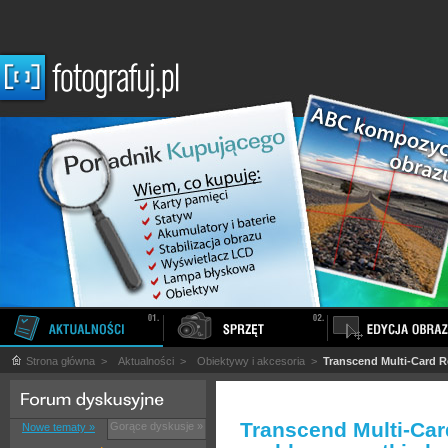
Strona główna
>
Aktualności
>
Obiektywy i akcesoria
>
Transcend Multi-Card R
Transcend Multi-Car
Gorące dyskusje »
Nowe tematy »