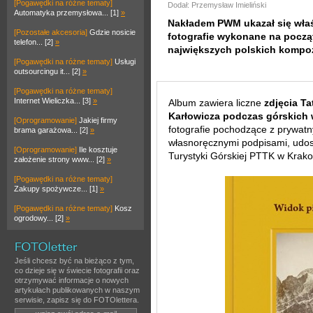
[Pogawędki na różne tematy]
Dodał: Przemysław Imieliński
Automatyka przemysłowa... [1]
»
Nakładem PWM ukazał się wła
[Pozostałe akcesoria]
Gdzie nosicie
fotografie wykonane na począ
telefon... [2]
»
największych polskich kompoz
[Pogawędki na różne tematy]
Usługi
outsourcingu it... [2]
»
[Pogawędki na różne tematy]
Internet Wieliczka... [3]
»
Album zawiera liczne
zdjęcia T
Karłowicza podczas górskich
[Oprogramowanie]
Jakiej firmy
fotografie pochodzące z prywat
brama garażowa... [2]
»
własnoręcznymi podpisami, udos
[Oprogramowanie]
Ile kosztuje
Turystyki Górskiej PTTK w Krako
założenie strony www... [2]
»
[Pogawędki na różne tematy]
Zakupy spożywcze... [1]
»
[Pogawędki na różne tematy]
Kosz
ogrodowy... [2]
»
Jeśli chcesz być na bieżąco z tym,
co dzieje się w świecie fotografii oraz
otrzymywać informacje o nowych
artykułach publikowanych w naszym
serwisie, zapisz się do FOTOlettera.