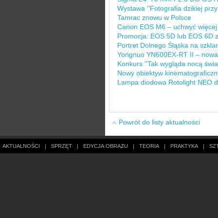
Wystawa ''Fotografia dzikiej przy
Tamrac znowu w Polsce
Canon EOS M6 – uchwyć więcej
Promocja: EOS 5D lub EOS 6D z
Portret Dolnego Śląska na szklane
Yongnuo YN600EX-RT II – nowa
Konkurs ''Tak wygląda nocą świat'
Nowy obiektyw kinematograficz
Lampa diodowa Rotolight NEO d
Powrót do listy aktualności
AKTUALNOŚCI
|
SPRZĘT
|
EDYCJA OBRAZU
|
TEORIA
|
PRAKTYKA
|
SZ