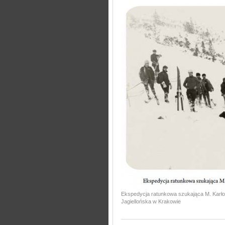
Ekspedycja ratunkowa szukająca M. Karłowi
Jagiellońska w Krakowie