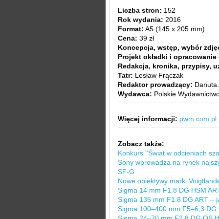
Liczba stron:
152
Rok wydania:
2016
Format:
A5 (145 x 205 mm)
Cena:
39 zł
Koncepcja, wstęp, wybór zdję
Projekt okładki i opracowanie 
Redakcja, kronika, przypisy, 
Tatr:
Lesław Frączak
Redaktor prowadzący:
Danuta 
Wydawca:
Polskie Wydawnictw
Więcej informacji:
pwm.com.pl
Zobacz także:
Konkurs ''Świat w odcieniach szar
Sony wprowadza na rynek najszyb
SF-G
Nowe obiektywy marki Voigtland
Sigma 14 mm F1.8 DG HSM ART –
Sigma 135 mm F1.8 DG ART – ja
Sigma 100–400 mm F5–6,3 DG 
Sigma 24–70 mm F2.8 DG OS HS