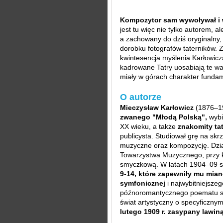
Kompozytor sam wywoływał i w
jest tu więc nie tylko autorem,
a zachowany do dziś oryginalny, 
dorobku fotografów taterników. 
kwintesencja myślenia Karłowicz
kadrowane Tatry uosabiają te war
miały w górach charakter fundam
O autorze
Mieczysław Karłowicz
(1876–1
zwanego "Młodą Polską",
wybi
XX wieku, a także
znakomity tat
publicysta. Studiował grę na skr
muzyczne oraz kompozycję. Dzi
Towarzystwa Muzycznego, przy kt
smyczkową. W latach 1904–09 s
9-14, które zapewniły mu mia
symfonicznej
i najwybitniejszeg
późnoromantycznego poematu sym
świat artystyczny o specyficznym
lutego 1909 r. zasypany lawin