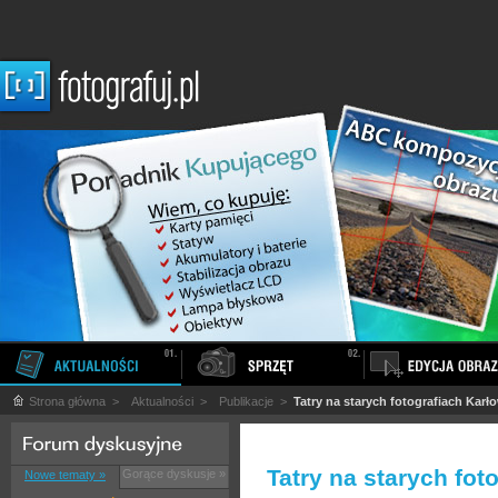
Strona główna
>
Aktualności
>
Publikacje
>
Tatry na starych fotografiach Karł
Tatry na starych fot
Gorące dyskusje »
Nowe tematy »