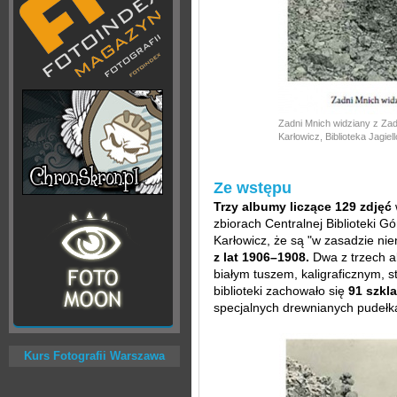
Zadni Mnich widziany z Zadn
Karłowicz, Biblioteka Jagie
Ze wstępu
Trzy albumy liczące 129 zdjęć
zbiorach Centralnej Biblioteki G
Karłowicz, że są "w zasadzie ni
z lat 1906–1908.
Dwa z trzech 
białym tuszem, kaligraficznym,
biblioteki zachowało się
91 szkla
specjalnych drewnianych pudełk
Kurs Fotografii Warszawa