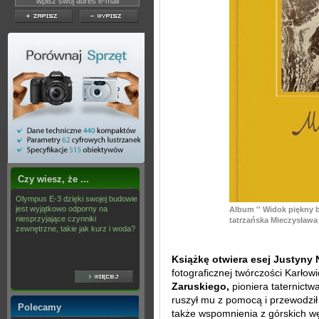
Czy wiesz, że ...
Olympus E-3 dzięki swojej budowie
jest wyjątkowo odporny na
Album '' Widok piękny b
niesprzyjające czynniki
tatrzańska Mieczysława 
zewnętrzne, takie jak kurz i woda?
Książkę otwiera esej Justyny 
fotograficznej twórczości Karło
Zaruskiego,
pioniera taternictwa
ruszył mu z pomocą i przewodził 
Polecamy
także wspomnienia z górskich w