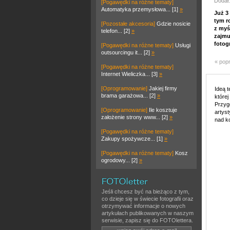
Dodał:
[Pogawędki na różne tematy]
Automatyka przemysłowa... [1]
»
Już 3
tym r
[Pozostałe akcesoria]
Gdzie nosicie
z myś
telefon... [2]
»
zajmu
fotog
[Pogawędki na różne tematy]
Usługi
outsourcingu it... [2]
»
« pop
[Pogawędki na różne tematy]
Internet Wieliczka... [3]
»
[Oprogramowanie]
Jakiej firmy
Ideą 
brama garażowa... [2]
»
które
Przyg
[Oprogramowanie]
Ile kosztuje
artyst
założenie strony www... [2]
»
nad ko
[Pogawędki na różne tematy]
Zakupy spożywcze... [1]
»
[Pogawędki na różne tematy]
Kosz
ogrodowy... [2]
»
Jeśli chcesz być na bieżąco z tym,
co dzieje się w świecie fotografii oraz
otrzymywać informacje o nowych
artykułach publikowanych w naszym
serwisie, zapisz się do FOTOlettera.