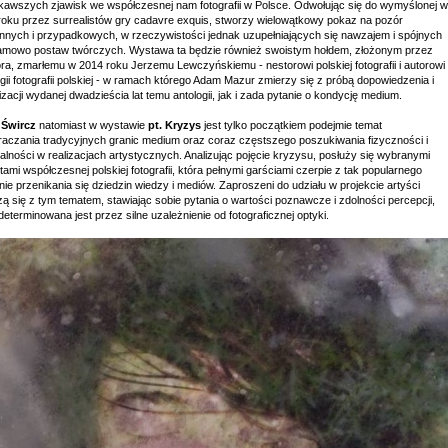
ekawszych zjawisk we współczesnej nam fotografii w Polsce. Odwołując się do wymyślonej w
roku przez surrealistów gry cadavre exquis, stworzy wielowątkowy pokaz na pozór
nnych i przypadkowych, w rzeczywistości jednak uzupełniających się nawzajem i spójnych
amowo postaw twórczych. Wystawa ta będzie również swoistym hołdem, złożonym przez
ra, zmarłemu w 2014 roku Jerzemu Lewczyńskiemu - nestorowi polskiej fotografii i autorowi
gii fotografii polskiej - w ramach którego Adam Mazur zmierzy się z próbą dopowiedzenia i
izacji wydanej dwadzieścia lat temu antologii, jak i zada pytanie o kondycję medium.
Śwircz
natomiast w wystawie
pt. Kryzys
jest tylko początkiem podejmie temat
raczania tradycyjnych granic medium oraz coraz częstszego poszukiwania fizyczności i
alności w realizacjach artystycznych. Analizując pojęcie kryzysu, posłuży się wybranymi
ami współczesnej polskiej fotografii, która pełnymi garściami czerpie z tak popularnego
nie przenikania się dziedzin wiedzy i mediów. Zaproszeni do udziału w projekcie artyści
ą się z tym tematem, stawiając sobie pytania o wartości poznawcze i zdolności percepcji,
determinowana jest przez silne uzależnienie od fotograficznej optyki.