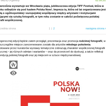
 Błażej Organisty
02.09.20
 września wystartuje we Wrocławiu piąta, jubileuszowa edycja TIFF Festival, która w
oku odbędzie się pod hasłem Polska Now!. Impreza ta, która od lat organizowana jest
lą o ogólnopolskiej i europejskiej współpracy między artystami i instytucjami
jącymi się sztuką fotografii, w tym roku zostanie w całości poświęcona polskiej
rafii współczesnej.
rzednia strona
1
|
2
następna strona 
tegorocznej edycji będzie zatem przegląd, prezentacja oraz promocja
rodzimej fotografii
, w
j szczególne miejsce zarezerwowane zostało dla artystów
młodego pokolenia
.
otowane przez kuratorów wystawy tematyczne zobrazują charakter współczesnej fotografii
ycznej – jej różnych odmian i wariantów – oraz da przestrzeń do dyskusji, a także refleksji
ndycją polskiej fotografii oraz jej miejscem w sztuce międzynarodowej.