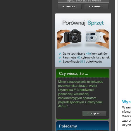
Czy wiesz, że ...
Mimo zastosowania mniejszego
przetwornika obrazu, wizjer
Olympusa E-3 dorównuje
jasnością i wielkością
konkurencyjnym aparatom
Wys
półprofesjonalnym z matrycami
APS-C.
W ram
różny
Wrocł
zapros
czynni
Polecamy