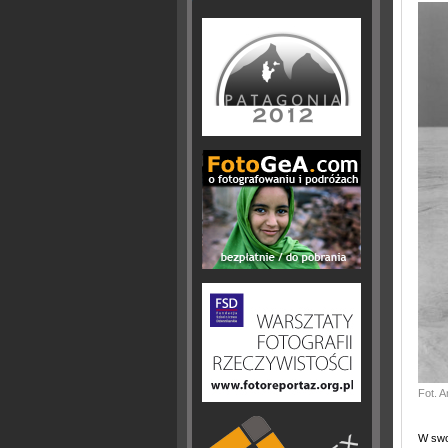
Fot. 
W swo