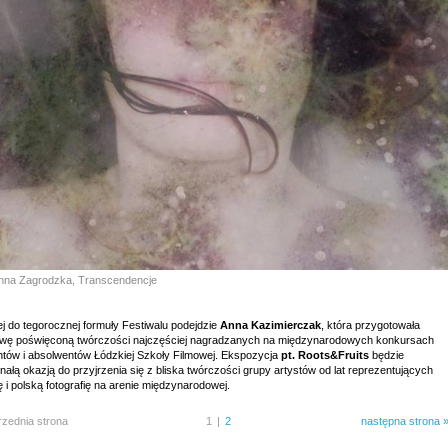
Anna Zagrodzka, Transcendencje
j do tegorocznej formuły Festiwalu podejdzie
Anna Kazimierczak
, która przygotowała
wę poświęconą twórczości najczęściej nagradzanych na międzynarodowych konkursach
ntów i absolwentów Łódzkiej Szkoły Filmowej. Ekspozycja
pt. Roots&Fruits
będzie
ałą okazją do przyjrzenia się z bliska twórczości grupy artystów od lat reprezentujących
 i polską fotografię na arenie międzynarodowej.
rzednia strona
1
|
2
następna strona 