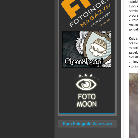
najci
1925 
odmie
progr
kurato
Antolo
aktual
Kuba 
przek
materi
aspekt
aktual
zmierz
która 
Kurs Fotografii Warszawa