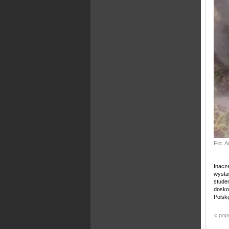
Fot. 
Inacze
wysta
stude
doskon
Polskę
« pop