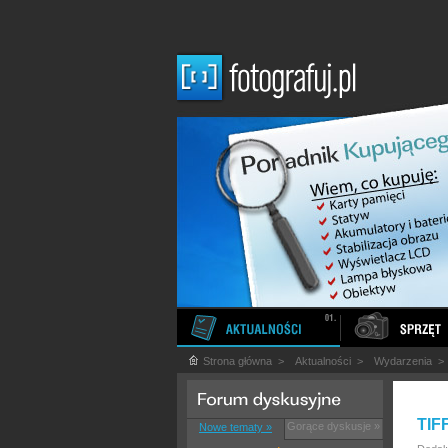
Strona główna
>
Aktualności
>
Wydarzenia
TIFF
Gorące dyskusje »
Nowe tematy »