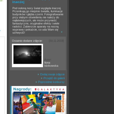
15
inaczej
Pod osłoną nocy świat wygląda inaczej.
Przenikają go miejskie światła, iluminacje
budynków i głębia czerni. Fotografowanie
przy słabym oświetleniu nie należy do
najłatwiejszych, ale może przynieść
fantastyczne, oryginalne efekty i wiele
radości. Zabierzcie aparaty na nocną
wyprawę i pokażcie, co uda Wam się
»
uchwycić!
Ostatnio dodane zdjęcie:
[30.11.2018]
Autor:
Ilona
Idzikowska
Dodaj swoje zdjęcie
Przejdź do galerii
Poprzednie konkursy