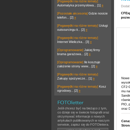
[Pogawędki na różne tematy]
Automatyka przemysłowa... [1]
»
Dodał
CFExp
[Pozostałe akcesoria]
Gdzie nosicie
telefon... [2]
»
pozwa
[Pogawędki na różne tematy]
Usługi
outsourcingu it... [2]
»
[Pogawędki na różne tematy]
Internet Wieliczka... [3]
»
[Oprogramowanie]
Jakiej firmy
brama garażowa... [2]
»
[Oprogramowanie]
Ile kosztuje
założenie strony www... [2]
»
[Pogawędki na różne tematy]
Nowe 
Zakupy spożywcze... [1]
»
wysok
[Pogawędki na różne tematy]
Kosz
CF2-0
ogrodowy... [2]
»
mu na
Sandi
równi
PIO, 
Jeśli chcesz być na bieżąco z tym,
oraz 
co dzieje się w świecie fotografii oraz
otrzymywać informacje o nowych
artykułach publikowanych w naszym
Cena
serwisie, zapisz się do FOTOlettera.
Stron