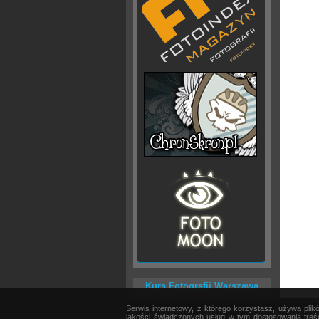
Kurs Fotografii Warszawa
Serwis internetowy, z którego korzystasz, używa pli
AKTUALNOŚCI
|
SPRZĘT
|
EDYCJA OBRAZU
jakości świadczonych usług w tym dostosowania treśc