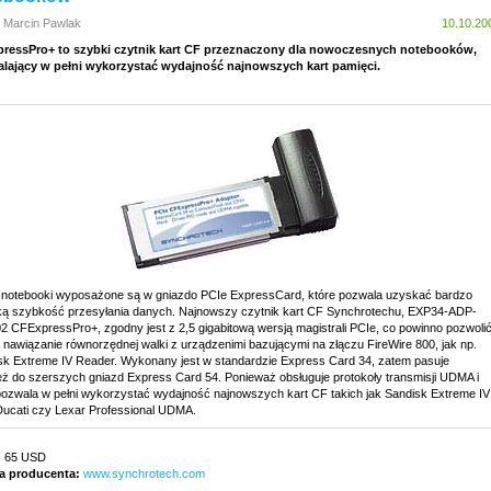
: Marcin Pawlak
10.10.20
ressPro+ to szybki czytnik kart CF przeznaczony dla nowoczesnych notebooków,
lający w pełni wykorzystać wydajność najnowszych kart pamięci.
notebooki wyposażone są w gniazdo PCIe ExpressCard, które pozwala uzyskać bardzo
ą szybkość przesyłania danych. Najnowszy czytnik kart CF Synchrotechu, EXP34-ADP-
2 CFExpressPro+, zgodny jest z 2,5 gigabitową wersją magistrali PCIe, co powinno pozwoli
 nawiązanie równorzędnej walki z urządzenimi bazującymi na złączu FireWire 800, jak np.
sk Extreme IV Reader. Wykonany jest w standardzie Express Card 34, zatem pasuje
eż do szerszych gniazd Express Card 54. Ponieważ obsługuje protokoły transmisji UDMA i
pozwala w pełni wykorzystać wydajność najnowszych kart CF takich jak Sandisk Extreme IV
Ducati czy Lexar Professional UDMA.
:
65 USD
a producenta:
www.synchrotech.com