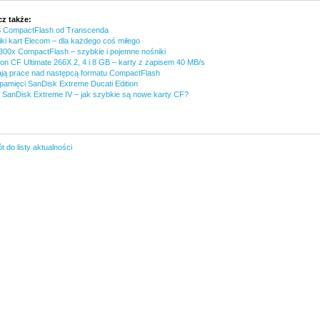
z także:
 CompactFlash od Transcenda
iki kart Elecom – dla każdego coś miłego
300x CompactFlash – szybkie i pojemne nośniki
ton CF Ultimate 266X 2, 4 i 8 GB – karty z zapisem 40 MB/s
ją prace nad następcą formatu CompactFlash
 pamięci SanDisk Extreme Ducati Edition
 SanDisk Extreme IV – jak szybkie są nowe karty CF?
 do listy aktualności