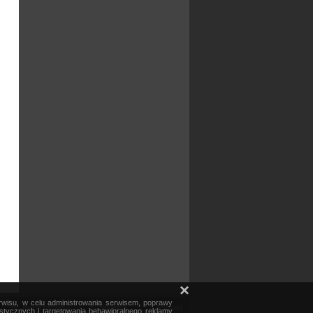
×
erwisu, w celu administrowania serwisem, poprawy
mapa serwisu
reklama
kontakt
ystycznych i targetowania behawioralnego reklamy