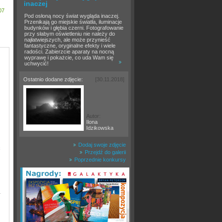
inaczej
07
Pod osłoną nocy świat wygląda inaczej.
Przenikają go miejskie światła, iluminacje
budynków i głębia czerni. Fotografowanie
przy słabym oświetleniu nie należy do
najłatwiejszych, ale może przynieść
fantastyczne, oryginalne efekty i wiele
radości. Zabierzcie aparaty na nocną
wyprawę i pokażcie, co uda Wam się
uchwycić!
Ostatnio dodane zdjęcie:
[30.11.2018]
Autor:
Ilona
Idzikowska
Dodaj swoje zdjęcie
ć
Przejdź do galerii
Poprzednie konkursy