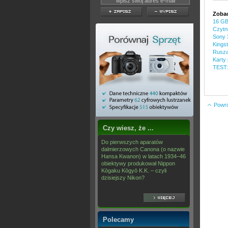
Zobac
16 GB
Czytn
Sony 
Kings
Rusza
Karty
TEST:
Powrót
Czy wiesz, że ...
Do pierwszych aparatów
dalmierzowych Canona (o nazwie
Hansa Kwanon) w latach 1934–46
obiektywy produkował Nippon
Kōgaku Kōgyō K.K. – czyli
dzisiejszy Nikon?
Polecamy