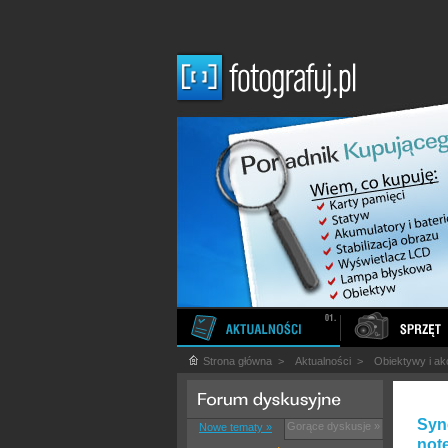
Strona główna
>
Aktualności
>
Obiektywy i ak
Syn
Gorące dyskusje »
Nowe tematy »
not