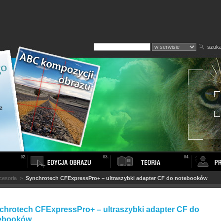
szuka
cesoria
>
Synchrotech CFExpressPro+ – ultraszybki adapter CF do notebooków
chrotech CFExpressPro+ – ultraszybki adapter CF do
ebooków