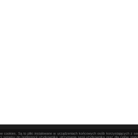
ków cookies. Są to pliki instalowane w urządzeniach końcowych osób korzystających z s
|
TEORIA
|
PRAKTYKA
|
SZTUKA
i serwisu do preferencji użytkownika, utrzymania sesji użytkownika oraz dla celów stat