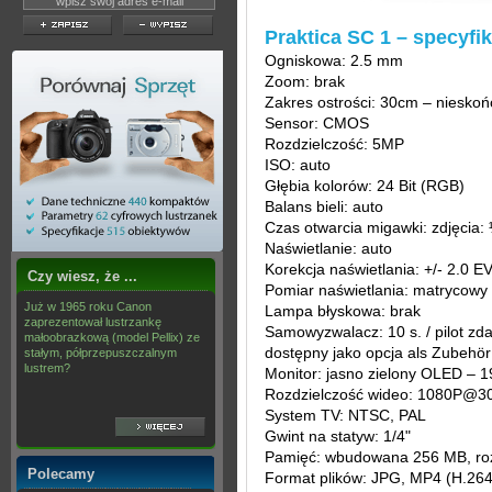
Praktica SC 1 – specyfi
Ogniskowa: 2.5 mm
Zoom: brak
Zakres ostrości: 30cm – niesko
Sensor: CMOS
Rozdzielczość: 5MP
ISO: auto
Głębia kolorów: 24 Bit (RGB)
Balans bieli: auto
Czas otwarcia migawki: zdjęcia: 
Naświetlanie: auto
Korekcja naświetlania: +/- 2.0 E
Czy wiesz, że ...
Pomiar naświetlania: matrycowy
Już w 1965 roku Canon
Lampa błyskowa: brak
zaprezentował lustrzankę
Samowyzwalacz: 10 s. / pilot zd
małoobrazkową (model Pellix) ze
dostępny jako opcja als Zubehör 
stałym, półprzepuszczalnym
lustrem?
Monitor: jasno zielony OLED – 1
Rozdzielczość wideo: 1080P@3
System TV: NTSC, PAL
Gwint na statyw: 1/4"
Pamięć: wbudowana 256 MB, ro
Polecamy
Format plików: JPG, MP4 (H.264