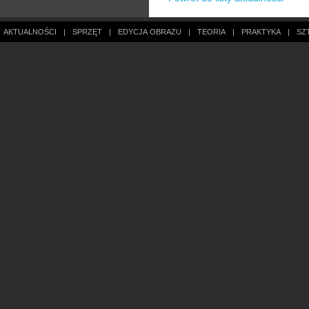
AKTUALNOŚCI
|
SPRZĘT
|
EDYCJA OBRAZU
|
TEORIA
|
PRAKTYKA
|
SZ