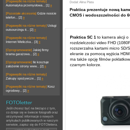
[Pogawędki na różne tematy]
Dodał: Alina Plata
Automatyka przemysłowa... [1]
»
Praktica prezentuje nową kame
[Pozostałe akcesoria]
Gdzie nosicie
CMOS i wodoszczelności do 6
telefon... [2]
»
[Pogawędki na różne tematy]
Usługi
outsourcingu it... [2]
»
Praktica SC 1
to kamera akcji o
[Pogawędki na różne tematy]
Internet Wieliczka... [3]
»
rozdzielczości video FHD (1080
rozszerzalna kartami micro SD
[Oprogramowanie]
Jakiej firmy
ekranie za pomocą wyjścia HDMI, 
brama garażowa... [2]
»
ma także opcję filmów poklatkow
[Oprogramowanie]
Ile kosztuje
czarnym kolorze.
założenie strony www... [2]
»
[Pogawędki na różne tematy]
Zakupy spożywcze... [1]
»
[Pogawędki na różne tematy]
Kosz
ogrodowy... [2]
»
Jeśli chcesz być na bieżąco z tym,
co dzieje się w świecie fotografii oraz
otrzymywać informacje o nowych
artykułach publikowanych w naszym
serwisie, zapisz się do FOTOlettera.