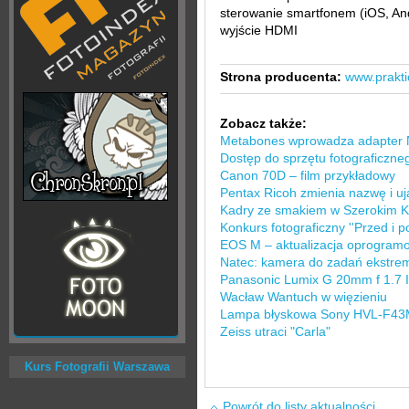
sterowanie smartfonem (iOS, An
wyjście HDMI
Strona producenta:
www.prakti
Zobacz także:
Metabones wprowadza adapter N
Dostęp do sprzętu fotograficzn
Canon 70D – film przykładowy
Pentax Ricoh zmienia nazwę i uj
Kadry ze smakiem w Szerokim 
Konkurs fotograficzny ''Przed i po,
EOS M – aktualizacja oprogram
Natec: kamera do zadań ekstre
Panasonic Lumix G 20mm f 1.7 I
Wacław Wantuch w więzieniu
Lampa błyskowa Sony HVL-F4
Zeiss utraci "Carla"
Kurs Fotografii Warszawa
Powrót do listy aktualności