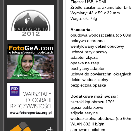
Złącza: USB, HDMI
Źródło zasilania: akumulator Li
Wymiary: 43 x 59 x 32 mm
Waga: ok. 78g
Akcesoria:
obudowa wodoszczelna (do 60m
pokrywa ochronna
wentylowany dekiel obudowy
uchwyt przylepcowy
adapter złącza T
opaska na rzep
pochylany adapter T
uchwyt do powierzchni okrągłyc
dekiel wodoszczelny
bezpieczna opaska
Dodatkowe możliwości:
szeroki kąt obrazu 170°
ujęcia poklatkowe
zdjęcia seryjne
wodoszczelna obudowa (do 60m
WLAN 802.II b/g/n
sterowanie pilotem