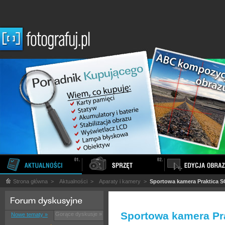
Strona główna
>
Aktualności
>
Aparaty i kamery
>
Sportowa kamera Praktica S
Sportowa kamera Pr
Gorące dyskusje »
Nowe tematy »