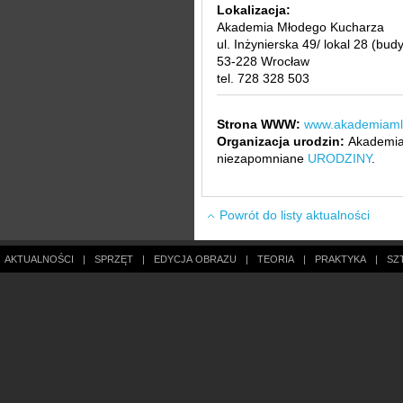
Lokalizacja:
Akademia Młodego Kucharza
ul. Inżynierska 49/ lokal 28 (bu
53-228 Wrocław
tel. 728 328 503
Strona WWW:
www.akademiaml
Organizacja urodzin:
Akademia
niezapomniane
URODZINY
.
Powrót do listy aktualności
AKTUALNOŚCI
|
SPRZĘT
|
EDYCJA OBRAZU
|
TEORIA
|
PRAKTYKA
|
SZ