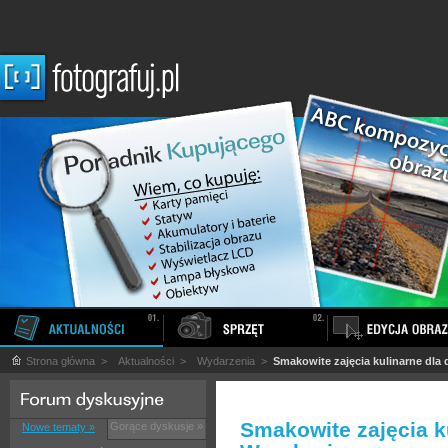
Strona główna
>
Aktualności
>
Wydarzenia
>
Smakowite zajęcia kulinarne dla 
Smakowite zajęcia ku
Gorące dyskusje »
Nowe tematy »