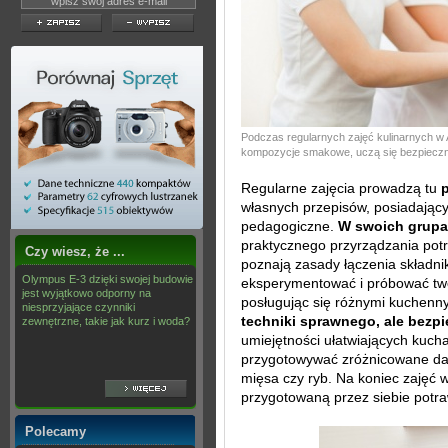
Podczas regularnych zajęć kulinarnych w
kompozycje smakowe, uczą się bezpieczne
Regularne zajęcia prowadzą tu
p
własnych przepisów, posiadający
pedagogiczne.
W swoich grup
praktycznego przyrządzania pot
Czy wiesz, że ...
poznają zasady łączenia składni
Olympus E-3 dzięki swojej budowie
eksperymentować i próbować tw
jest wyjątkowo odporny na
posługując się różnymi kuchenny
niesprzyjające czynniki
techniki sprawnego, ale bezp
zewnętrzne, takie jak kurz i woda?
umiejętności ułatwiających kuch
przygotowywać zróżnicowane dan
mięsa czy ryb. Na koniec zajęć 
przygotowaną przez siebie potr
Polecamy