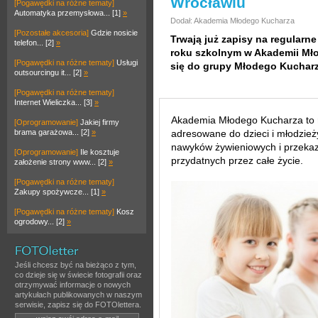
Wrocławiu
[Pogawędki na różne tematy]
Automatyka przemysłowa... [1]
»
Dodał: Akademia Młodego Kucharza
[Pozostałe akcesoria]
Gdzie nosicie
Trwają już zapisy na regularne
telefon... [2]
»
roku szkolnym w Akademii Mło
[Pogawędki na różne tematy]
Usługi
się do grupy Młodego Kucharz
outsourcingu it... [2]
»
[Pogawędki na różne tematy]
Internet Wieliczka... [3]
»
Akademia Młodego Kucharza to
[Oprogramowanie]
Jakiej firmy
brama garażowa... [2]
»
adresowane do dzieci i młodzież
nawyków żywieniowych i przekaz
[Oprogramowanie]
Ile kosztuje
przydatnych przez całe życie.
założenie strony www... [2]
»
[Pogawędki na różne tematy]
Zakupy spożywcze... [1]
»
[Pogawędki na różne tematy]
Kosz
ogrodowy... [2]
»
Jeśli chcesz być na bieżąco z tym,
co dzieje się w świecie fotografii oraz
otrzymywać informacje o nowych
artykułach publikowanych w naszym
serwisie, zapisz się do FOTOlettera.