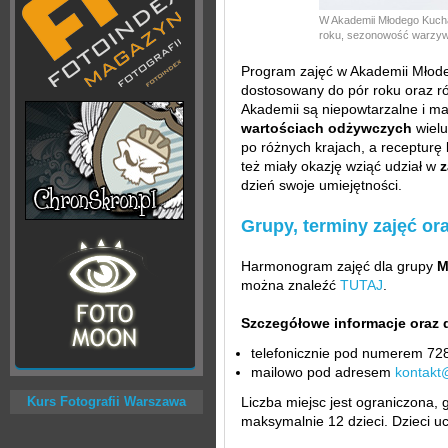
W Akademii Młodego Kucha
roku, sezonowość warzyw 
Program zajęć w Akademii Młode
dostosowany do pór roku oraz ró
Akademii są niepowtarzalne i maj
wartościach odżywczych
wielu
po różnych krajach, a recepturę
też miały okazję wziąć udział w
z
dzień swoje umiejętności.
Grupy, terminy zajęć or
Harmonogram zajęć dla grupy
M
można znaleźć
TUTAJ
.
Szczegółowe informacje oraz 
telefonicznie pod numerem 72
mailowo pod adresem
kontakt
Kurs Fotografii Warszawa
Liczba miejsc jest ograniczona,
maksymalnie 12 dzieci. Dzieci u