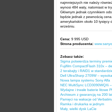
najmniejszych nie należy równie
wynosi 484 waty, natomiast w tr
Głównym jednak czynnikiem ods
będzie jednak z pewnością cena
amerykańskim około 10 tysięcy d
wrześniu.
Cena:
9 995 USD
Strona producenta:
www.sany
Zobacz także:
Sigma potwierdza terminy prem
Fujifilm CompactFlash 310x – d
2 terabajty i RAID1 w standardzi
Dell UltraSharp 2709W – wysoka 
Nowa lampa systemu Sony Alfa
NEC MultiSync LCD3090WQXi – r
Wydajne i trwałe baterie litowe Ph
Archiwum z gwarancją na 200 la
Pamięci na wakacje od Verbatim
Ramka i drukarka w jednym
Mały, wielki dysk LaCie