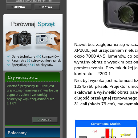
Nawet bez zagłębiania się w szc
XP200L jest urządzeniem nietu
około 7000 ANSI lumenów, co po
wyraźny obraz o wysokim pozio
pomieszczeniu. Przy tak dużej ja
kontrastu – 2200:1.
Czy wiesz, że ...
Niezbyt wysoka jest natomiast fi
1024x768 pikseli. Projektor umo
Wartość przysłony f/1.0 nie jest
graniczną (najmniejszą) wartością
skalowania wyświetlić obraz pa
ciągu przysłon, i że istnieją
długość przekątnej rzutowanego
obiektywy większej jasności niż
1:1.0?
31 cali (około 79 cm), maksymal
Polecamy