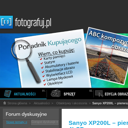
Strona główna
>
Aktualności
>
Obiektywy i akcesoria
>
Sanyo XP200L – pierwsz
Sanyo XP200L – pier
Gorące dyskusje »
Nowe tematy »