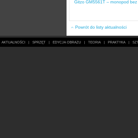
Gitzo GM5561T – monopod bez
Powrót do listy aktualności
AKTUALNOŚCI
|
SPRZĘT
|
EDYCJA OBRAZU
|
TEORIA
|
PRAKTYKA
|
SZ