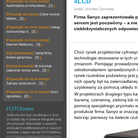
4LCD
[Pogawędki na różne tematy]
Automatyka przemysłowa... [1]
»
Dodał: Jarosław Zachwieja
[Pozostałe akcesoria]
Gdzie nosicie
Firma Sanyo zaprezentowała p
telefon... [2]
»
sercem jest poczwórny – a nie 
[Pogawędki na różne tematy]
Usługi
ciekłokrystalicznych odpowie
outsourcingu it... [2]
»
[Pogawędki na różne tematy]
Internet Wieliczka... [3]
»
Choć rynek projektorów cyfrowy
[Oprogramowanie]
Jakiej firmy
brama garażowa... [2]
»
technologie stosowane w tych u
zmianom. Pomijając prowadzone
[Oprogramowanie]
Ile kosztuje
udoskonalaniem sprawdzonych r
założenie strony www... [2]
»
rynek rzutników podzielony jest
[Pogawędki na różne tematy]
nich oparty był na zwierciadlanej
Zakupy spożywcze... [1]
»
uzyskiwany za pomocą układu tr
[Pogawędki na różne tematy]
Kosz
W projektorach drugiego typu k
ogrodowy... [2]
»
barwną: czerwoną, zieloną lub ni
pomocą specjalnego pryzmatu w
produkcie firma Sanyo w znaczą
Jeśli chcesz być na bieżąco z tym,
tworząc pierwszy na świecie rzu
co dzieje się w świecie fotografii oraz
otrzymywać informacje o nowych
artykułach publikowanych w naszym
serwisie, zapisz się do FOTOlettera.